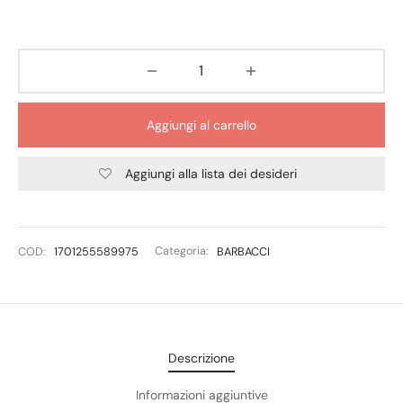
Aggiungi al carrello
Aggiungi alla lista dei desideri
COD:
1701255589975
Categoria:
BARBACCI
Descrizione
Informazioni aggiuntive