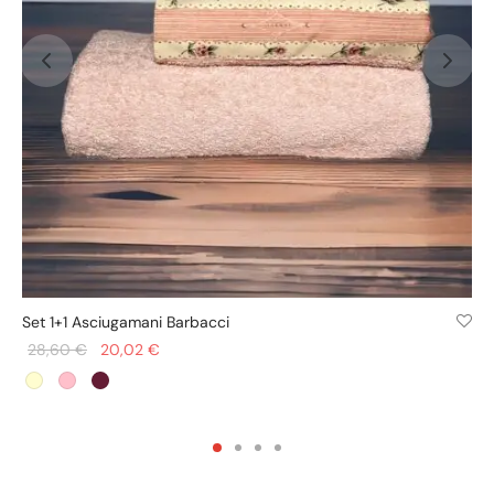
Set 1+1 Asciugamani Barbacci
+ COLORI
Il prezzo
Il prezzo
28,60
€
20,02
€
originale
attuale
era:
è:
28,60 €.
20,02 €.