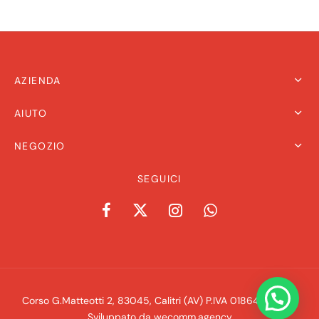
AZIENDA
AIUTO
NEGOZIO
SEGUICI
Corso G.Matteotti 2, 83045, Calitri (AV) P.IVA 01864690647
Sviluppato da wecomm.agency