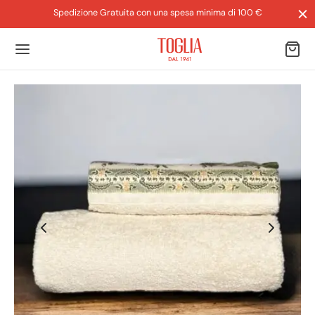
Spedizione Gratuita con una spesa minima di 100 €
ine.
Acc
Indietro
Indietro
Indietro
Indietro
Indietro
Indietro
Indietro
Indietro
Indietro
Indietro
Indietro
Indietro
Indietro
Indietro
Indietro
Indietro
Indietro
Indietro
Indietro
Indietro
Indietro
Indietro
Indietro
Indietro
Indietro
Indietro
Indietro
Indietro
Indietro
Indietro
Indietro
Indietro
Indietro
Indietro
Indietro
Indietro
Indietro
Indietro
Indietro
Indietro
Indietro
Indietro
Indietro
Indietro
Indietro
Indietro
Indietro
Indietro
Indietro
Indietro
Indietro
Indietro
Indietro
Indietro
Indietro
Indietro
Indietro
Indietro
Indietro
Indietro
Indietro
Indietro
Indietro
Indietro
Indietro
Indietro
Indietro
Indietro
Indietro
Indietro
Indietro
Indietro
Indietro
Indietro
Indietro
Indietro
Indietro
Indietro
Indietro
Indietro
Indietro
Indietro
Indietro
Indietro
Indietro
Indietro
Indietro
Indietro
Indietro
Indietro
Indietro
Indietro
Indietro
Indietro
Indietro
Indietro
Indietro
Indietro
Indietro
Indietro
Indietro
Indietro
Indietro
Indietro
Indietro
Indietro
Indietro
Indietro
Indietro
Indietro
Indietro
Indietro
Indietro
Indietro
Indietro
Indietro
Indietro
Indietro
Indietro
Indietro
Indietro
Indietro
Indietro
Indietro
Indietro
Indietro
Indietro
Indietro
Indietro
Indietro
Indietro
Indietro
Indietro
Indietro
Indietro
Indietro
Indietro
Indietro
Indietro
Indietro
Indietro
Indietro
Indietro
Indietro
Indietro
Indietro
Indietro
Indietro
Indietro
Indietro
Indietro
Indietro
Indietro
Indietro
Indietro
Indietro
Indietro
Indietro
Indietro
Indietro
Indietro
Indietro
Indietro
Indietro
Indietro
NG
ICUSCINI
SON SUCRÈE VELLUTO ANTIMACCHIA
D
ETI ARREDO
 ARREDO
180X270
270X270
NO
PPATOIO BASSETTI IN JERSEY DI COTONE
APPATOIO BASSETTI POP COLOR
PPATOIO DA VIAGGIO ZUCCHI
IUGAMANI
UGAMANI NIDO D’APE
IUGAMANI SPUGNA
 MARE
I
APPATOIO
INA
UGAPIATTI GIRELLE
IUGAPIATTI – CANOVACCIO
INE
 AMERICANO
AGLIE
TO
RTE IN PILE
RIMONIALI
ZA E MEZZA
GOLE
RIGUANCIALI
GNA
ILETTI LEGGERI
RIMONIALI
ZA E MEZZA
OLI
ILETTI TRAPUNTATI
RIMONIALI
ZA E MEZZA
OLI
RIMATERASSI
RIMONIALI
ZA E MEZZA
OLI
IPIUMINI
IPIUMINI MATRIMONIALI
PLETO COPRIPIUMINO
IPIUMINI MATRIMONIALI SOLO SACCO
IPIUMINI PIAZZA E MEZZA
URE COPRIPIUMINO
O SACCO
IPIUMINI SINGOLI
IPIUMINI SINGOLI PARURE COPRIPIUMINO
IPIUMINI SINGOLI SOLO SACCO
ERE
ONE
CALLE
A
ZUOLA
ZUOLA ALLA FRANCESE
PLETO LETTO COTONE
UOLA PIAZZA E MEZZA
PLETO LETTO COTONE
PLETO LETTO FLANELLA
LTE SOLO SOPRA
OLTE SOLO SOTTO CON ANGOLI
LTE SOLO SOTTO CON ANGOLI SGANCIABILI
ZUOLA SINGOLE
PLETO LETTO COTONE
ZUOLA SINGOLE COMPLETO LETTO FLANELLA
LTE SOLO SOPRA
OLTE SOLO SOTTO CON ANGOLI
LTE SOLO SOTTO CON ANGOLI SGANCIABILI
RIMONIALI
PLETO LETTO COTONE
PLETO LETTO FLANELLA
PLETO LETTO PERCALLE
PLETO LETTO RASO DI COTONE
LETO LETTO TINTO FILO
LTE SOLO SOPRA
OLTE SOLO SOTTO CON ANGOLI
LTE SOLO SOTTO CON ANGOLI SGANCIABILI
INI
INI MATRIMONIALI
ROFIBRA
DO
OFIBRA ALOEE
DO
MA D’OCA
DO
DO MEDIO
INATO 4 STAGIONI
GERO PRIMAVERA ESTATE
INI MATRIMONIALI BAMBOO
DO
INATO 4 STAGIONI
INI PIAZZA E MEZZA
BOO
DO
INATO 4 STAGIONI
ROFIBRA
DO
OFIBRA ALOEE
DO
MA D’OCA
DO
DO MEDIO
INATO 4 STAGIONI
GERO PRIMAVERA ESTATE
INI SINGOLI
INI SINGOLI BAMBOO
AGIONI COMBINATO
DO
INI SINGOLI MICROFIBRA
DO
INI SINGOLI MICROFIBRA ALOE
DO
INI SINGOLI PIUMA D’OCA
DO
DO MEDIO
INATO 4 STAGIONI
INI SINGOLI PIUMA D’OCA LEGGERO
PER
ER MATRIMONIALI
ER PIAZZA E MEZZA
ER SINGOLI
PUNTE
PUNTE MATRIMONIALI
ONE
ROFIBRA
CALLE
O DI COTONE
UNTE PIAZZA E MEZZA
ONE
ZA MICROFIBRA
CALLE
O DI COTONE
PUNTE SINGOLE
ONE
ROFIBRA
CALLE
O DI COTONE
HION
NA
CIE DA NOTTE
ERNALE
DO COTONE
TO MILANO
AMI
IVO
ERNALE
DO COTONE
TO MILANO
AGLIE
IVO
ONE
COSA
MO
CCA DA CAMERA
ERNALE
DO COTONE
TO MILANO
AMI
IVO
ND
AVERA ESTATE
ICUSCINI
FOULARD BASSETTI COTONE CM 40X40
0X40
D BASSETTI GRANFOULARD
ON SUCRÈE
80X270
270 BASSETTI GRANFOULARD
270 BASSETTI GRANFOULARD
PPATOIO BASSETTI IN JERSEY DI COTONE
UGAMANI NIDO D’APE
UGAMANI NIDO D’APE ZUCCHI
UGAMANI SPUGNA ZUCCHI
ETTI TELIMARE
PPATOIO
ppatoi Bimbi
UGAPIATTI GIRELLE
ARO
ONE
PPUCCIO FANTASIA BOTTARO
ETTI GRANFOULARD
MACCHIA RESINATE
RTE IN PILE
IMONIALI
PLAYD
PLAYD
PLAYD
GNA
ON SUCRÈE
IMONIALI
ACCI
ETTI
ETTI
IMONIALI
ACCI
ETTI
ETTI
IMONIALI
ANGOLI IMPERMEABILE SANITARIO
ANGOLI IMPERMEABILE SANITARIO
 ANGOLI IN SPUGNA ELASTICIZZATI
IPIUMINI MATRIMONIALI
LETO COPRIPIUMINO
ETTI
IPIUMINI MATRIMONIALI SOLO SACCO BASSETTI
RE COPRIPIUMINO
ETTI
IPIUMINO SOLO SACCO BASSETTI
IPIUMINI SINGOLI PARURE COPRIPIUMINO
IPIUMINI SINGOLI PARURE COPRIPIUMINO BASSETTI
IPIUMINI SINGOLI SOLO SACCO BASSETTI
ONE
ETTI
HI
ACCI
UOLA ALLA FRANCESE
LETO LETTO COTONE
ETTI
LETO LETTO COTONE
ETTI
ETTI
ETTI
ETTI
ETTI
LETO LETTO COTONE
ETTI
ETTI
ETTI
ETTI
ETTI
LETO LETTO COTONE
LETO LENZUOLA COTONE COGAL
UOLA MATRIMONIALI COMPLETO LETTO FLANELLA
ACCI
ACCI
ACCI
ETTI
ETTI
ETTI
INI MATRIMONIALI
OFIBRA
DO
ETTI
DO
ETTI
DO
ETTI
ME FACTORY
ME FACTORY
ME FACTORY
DO
ME FACTORY
ME FACTORY
BOO
DO
ME FACTORY
ME FACTORY
DO
ETTI
DO
ETTI
DO
ETTI
INI PIAZZA E MEZZA PIUMADOCA CALDO MEDIO
INI PIAZZA E MEZZA PIUMADOCA COMBINATO 4
ME FACTORY
INI SINGOLI BAMBOO
AGIONI COMBINATO
ME FACTORY
ME FACTORY
DO
ETTI
DO
ETTI
DO
ETTI
ME FACTORY
ME FACTORY
ER MATRIMONIALI
ME FACTORY
ME FACTORY
ME FACTORY
UNTE MATRIMONIALI
ONE
ETTI
ETTI
ETTI
ETTI GRANFOULARD
ONE
ETTI
ETTI
ETTI
ETTI GRANFOULARD
ONE
ETTI
ETTI
ETTI
ETTI GRANFOULARD
NA
CIE DA NOTTE
VO
DO COTONE
LIAMO
LIAMO
VO
ALONE CORTO E CANOTTIERA
DO COTONE
LIAMO
LIAMO
LIAMO
VO
ONE
YHOME
YHOME
CA DA CAMERA
RNALE
DO COTONE
LIAMO
AMIAMOCI
VO
ALONE CORTO E CANNOTTIERA
ETTI
ETTI
ME FACTORY
IONI INHOME FACTORY
ME FACTORY
IDIVANO A 2 POSTI
FOULARD BASSETTI RASO CM 40X40
0X50
D IN PILE CON APPLICAZIONI
70X270
270 ZUCCHI
PPATOIO BASSETTI POP COLOR
UGAMANI SPUGNA
LETO LENZUOLA CARROZZINA
 1-2 ANNI
UGAPIATTI – CANOVACCIO
NE BOTTARO
PPUCCIO TINTA UNITA BOTTARO
C MARICLÒ
ONE
IGUANCIALI
ZA E MEZZA
HI
ZA E MEZZA
ETTI
HI
HI
ZA E MEZZA
ETTI
HI
HI
ZA E MEZZA
ANGOLI IN SPUGNA
ANGOLI IN SPUGNA
ANGOLI IMPERMEABILE SANITARIO
IPIUMINI PIAZZA E MEZZA
IPIUMINI MATRIMONIALI PARURE COPRIPIUMINO
ON SUCRÈE
 SACCO
ON SUCRÈE
IPIUMINI SINGOLI SOLO SACCO
IPIUMINI SINGOLI PARURE COPRIPIUMINO MAISON
ALLE
AITI
UOLA PIAZZA E MEZZA
AITI
LETO LETTO FLANELLA
AITI
AITI
AITI
AITI
UOLA SINGOLE COMPLETO LETTO FLANELLA
AITI
AITI
AITI
AITI
LETO LETTO FLANELLA
LETO LETTO COTONE BASSETTI
ETTI
ETTI
ON SUCRÈE
AITI
AITI
INI PIAZZA E MEZZA
OFIBRA ALOEE
O MEDIO
ME FACTORY
INATO 4 STAGIONI
OFIBRA
INATO 4 STAGIONI
O MEDIO
ME FACTORY
INI SINGOLI MICROFIBRA
DO
O MEDIO
ME FACTORY
ER PIAZZA E MEZZA
UNTE PIAZZA E MEZZA
OFIBRA
ETTI GRANFOULARD
AITI
HI
AITI
A MICROFIBRA
ETTI GRANFOULARD
AITI
HI
AITI
OFIBRA
ETTI GRANFOULARD
AITI
HI
AITI
O
MI
RNALE
O MILANO
Y HOME
Y HOME
RNALE
ALONE CORTO MANICA CORTA
YHOME
Y HOME
YHOME
RNALE
OSA
MI
O COTONE
NA MILITARE
 Home
RNALE
ALONE CORTO MANICA CORTA
C MARICLÒ
ÈE
UOLA MATRIMONIALI COMPLETO LETTO FLANELLA
IDIVANO A 3 POSTI
ON SUCRÈE TESSUTO KORIN IMPERMEABILE CM
0X60
 IN PILE TINTA UNITA
PPATOIO DA VIAGGIO ZUCCHI
LETO LENZUOLA LETTINO
 3-4 ANNI
UGHINO
O LINO
RATE FANTASIA BOTTARO
ARO
RMEABILI NO STIRO KORIN
ILETTI LEGGERI
OLE
OLI
MARINE
OLI
MARINE
OLI
ANGOLI IN SPUGNA ELASTICIZZATI
ANGOLI IN SPUGNA ELASTICIZZATI
ANGOLI IN SPUGNA
IPIUMINI SINGOLI
IPIUMINI MATRIMONIALI SOLO SACCO
AITI
AITI
UOLA SINGOLE
HI
LTE SOLO SOPRA
HI
HI
HI
HI
LTE SOLO SOPRA
HI
HI
HI
HI
LETO LETTO PERCALLE
LETO LETTO COTONE MAISON SUCRÈE
HI
ETTI GRANFOULARD
HI
HI
HI
NI SINGOLI
A D’OCA
INATO 4 STAGIONI
OFIBRA ALOEE
INATO 4 STAGIONI
INI SINGOLI MICROFIBRA ALOE
INATO 4 STAGIONI
ER SINGOLI
UNTE SINGOLE
ALLE
AITI
HI
HI
ALLE
AITI
HI
HI
ALLE
AITI
HI
HI
AGLIE
ALONE LUNGO MAGLIA ABBOTTONATA
O MILANO
O MILANO
ALONE CORTO MEZZA MANICA
ARINE
AITI
40
IPIUMINI SINGOLI PARURE COPRIPIUMINO ZAMBAITI
IDIVANO A 4 POSTI
D LANA E MISTOLANA
UGAMANI
RTINA CARROZZINA
 4-6 ANNI
ROTAVOLA E RUNNER
 D’APE
RATE TINTA UNITA BOTTARO
ON SUCRÈE
ILETTI TRAPUNTATI
AITI
AITI
ANGOLI MICROFIBRA TRAPUNTATO
ANGOLI MICROFIBRA TRAPUNTATO
ANGOLI MICROFIBRA TRAPUNTATO
HI
IMONIALI
LTE SOLO SOTTO CON ANGOLI
LTE SOLO SOTTO CON ANGOLI
LETO LETTO RASO DI COTONE
LETO LETTO COTONE ZAMBAITI
AL
INI MATRIMONIALI BAMBOO
ERO PRIMAVERA ESTATE
A D’OCA
ERO PRIMAVERA ESTATE
INI SINGOLI PIUMA D’OCA
INI SINGOLI PIUMA D’OCA LEGGERO PRIMAVERA
 DI COTONE
HI
 DI COTONE
HI
 DI COTONE
HI
ALONE LUNGO MANICA LUNGA
ALONE LUNGO MAGLIA ABBOTTONATA
ARO
UOLA MATRIMONIALI COMPLETO LETTO FLANELLA