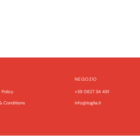
:
è:
90 €.
25,00 €.
NEGOZIO
 Policy
+39 0827 34 491
& Conditions
info@toglia.it