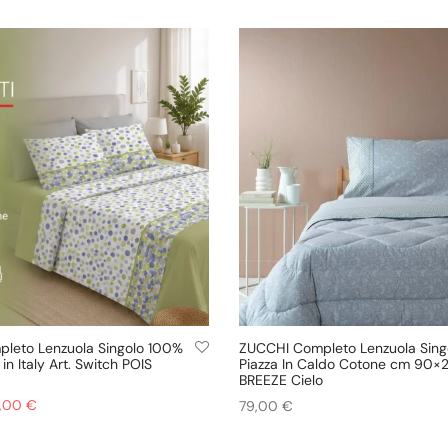
ginale
attuale
originale
attuale
rrello
Aggiungi al carrello
:
è:
era:
è:
90 €.
31,90 €.
29,90 €.
25,00 €.
pleto Lenzuola Singolo 100%
ZUCCHI Completo Lenzuola Sing
n Italy Art. Switch POIS
Piazza In Caldo Cotone cm 90×2
BREEZE Cielo
prezzo
Il prezzo
,00
€
79,00
€
ginale
attuale
rrello
Aggiungi al carrello