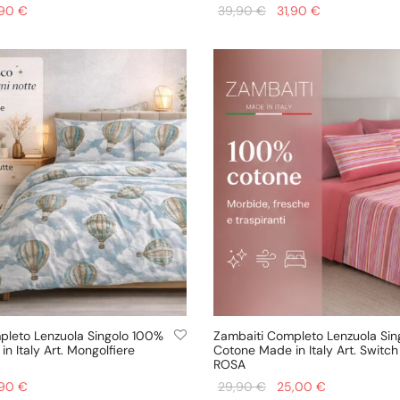
prezzo
Il prezzo
Il prezzo
Il prezzo
,90
€
39,90
€
31,90
€
ginale
attuale
originale
attuale
rrello
Aggiungi al carrello
:
è:
era:
è:
90 €.
31,90 €.
39,90 €.
31,90 €.
pleto Lenzuola Singolo 100%
Zambaiti Completo Lenzuola Si
n Italy Art. Mongolfiere
Cotone Made in Italy Art. Switc
ROSA
prezzo
Il prezzo
Il prezzo
Il prezzo
,90
€
29,90
€
25,00
€