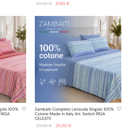
Il prezzo
Il prezzo
39,90
€
31,90
€
originale
attuale
Aggiungi al carrello
era:
è:
39,90 €.
31,90 €.
ngolo 100%
Zambaiti Completo Lenzuola Singolo 100%
h RIGA
Cotone Made in Italy Art. Switch RIGA
CELESTE
Il prezzo
Il prezzo
29,90
€
25,00
€