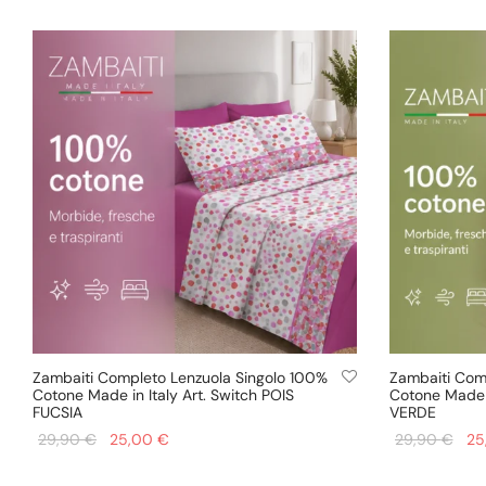
ori
Aggiungi al ca
era:
è:
era
39,90 €.
31,90 €.
39,
Zambaiti Completo Lenzuola Singolo 100%
Zambaiti Com
Cotone Made in Italy Art. Switch POIS
Cotone Made i
FUCSIA
VERDE
Il prezzo
Il prezzo
Il 
29,90
€
25,00
€
29,90
€
25
originale
attuale
ori
Aggiungi al carrello
Aggiungi al ca