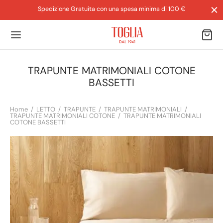
Spedizione Gratuita con una spesa minima di 100 €
ine.
Acc
TRAPUNTE MATRIMONIALI COTONE
BASSETTI
Indietro
Indietro
Indietro
Indietro
Indietro
Indietro
Indietro
Indietro
Indietro
Indietro
Indietro
Indietro
Indietro
Indietro
Indietro
Indietro
Indietro
Indietro
Indietro
Indietro
Indietro
Indietro
Indietro
Indietro
Indietro
Indietro
Indietro
Indietro
Indietro
Indietro
Indietro
Indietro
Indietro
Indietro
Indietro
Indietro
Indietro
Indietro
Indietro
Indietro
Indietro
Indietro
Indietro
Indietro
Indietro
Indietro
Indietro
Indietro
Indietro
Indietro
Indietro
Indietro
Indietro
Indietro
Indietro
Indietro
Indietro
Indietro
Indietro
Indietro
Indietro
Indietro
Indietro
Indietro
Indietro
Indietro
Indietro
Indietro
Indietro
Indietro
Indietro
Indietro
Indietro
Indietro
Indietro
Indietro
Indietro
Indietro
Indietro
Indietro
Indietro
Indietro
Indietro
Indietro
Indietro
Indietro
Indietro
Indietro
Indietro
Indietro
Indietro
Indietro
Indietro
Indietro
Indietro
Indietro
Indietro
Indietro
Indietro
Indietro
Indietro
Indietro
Indietro
Indietro
Indietro
Indietro
Indietro
Indietro
Indietro
Indietro
Indietro
Indietro
Indietro
Indietro
Indietro
Indietro
Indietro
Indietro
Indietro
Indietro
Indietro
Indietro
Indietro
Indietro
Indietro
Indietro
Indietro
Indietro
Indietro
Indietro
Indietro
Indietro
Indietro
Indietro
Indietro
Indietro
Indietro
Indietro
Indietro
Indietro
Indietro
Indietro
Indietro
Indietro
Indietro
Indietro
Indietro
Indietro
Indietro
Indietro
Indietro
Indietro
Indietro
Indietro
Indietro
Indietro
Indietro
Indietro
Indietro
Indietro
Indietro
Indietro
Indietro
Indietro
Indietro
Home
/
LETTO
/
TRAPUNTE
/
TRAPUNTE MATRIMONIALI
/
TRAPUNTE MATRIMONIALI COTONE
/
TRAPUNTE MATRIMONIALI
COTONE BASSETTI
NG
ICUSCINI
SON SUCRÈE VELLUTO ANTIMACCHIA
D
ETI ARREDO
 ARREDO
180X270
270X270
NO
PPATOIO BASSETTI IN JERSEY DI COTONE
APPATOIO BASSETTI POP COLOR
PPATOIO DA VIAGGIO ZUCCHI
IUGAMANI
UGAMANI NIDO D’APE
IUGAMANI SPUGNA
 MARE
I
APPATOIO
INA
UGAPIATTI GIRELLE
IUGAPIATTI – CANOVACCIO
INE
 AMERICANO
AGLIE
TO
RTE IN PILE
RIMONIALI
ZA E MEZZA
GOLE
RIGUANCIALI
GNA
ILETTI LEGGERI
RIMONIALI
ZA E MEZZA
OLI
ILETTI TRAPUNTATI
RIMONIALI
ZA E MEZZA
OLI
RIMATERASSI
RIMONIALI
ZA E MEZZA
OLI
IPIUMINI
IPIUMINI MATRIMONIALI
PLETO COPRIPIUMINO
IPIUMINI MATRIMONIALI SOLO SACCO
IPIUMINI PIAZZA E MEZZA
URE COPRIPIUMINO
O SACCO
IPIUMINI SINGOLI
IPIUMINI SINGOLI PARURE COPRIPIUMINO
IPIUMINI SINGOLI SOLO SACCO
ERE
ONE
CALLE
A
ZUOLA
ZUOLA ALLA FRANCESE
PLETO LETTO COTONE
UOLA PIAZZA E MEZZA
PLETO LETTO COTONE
PLETO LETTO FLANELLA
LTE SOLO SOPRA
OLTE SOLO SOTTO CON ANGOLI
LTE SOLO SOTTO CON ANGOLI SGANCIABILI
ZUOLA SINGOLE
PLETO LETTO COTONE
ZUOLA SINGOLE COMPLETO LETTO FLANELLA
LTE SOLO SOPRA
OLTE SOLO SOTTO CON ANGOLI
LTE SOLO SOTTO CON ANGOLI SGANCIABILI
RIMONIALI
PLETO LETTO COTONE
PLETO LETTO FLANELLA
PLETO LETTO PERCALLE
PLETO LETTO RASO DI COTONE
LETO LETTO TINTO FILO
LTE SOLO SOPRA
OLTE SOLO SOTTO CON ANGOLI
LTE SOLO SOTTO CON ANGOLI SGANCIABILI
INI
INI MATRIMONIALI
ROFIBRA
DO
OFIBRA ALOEE
DO
MA D’OCA
DO
DO MEDIO
INATO 4 STAGIONI
GERO PRIMAVERA ESTATE
INI MATRIMONIALI BAMBOO
DO
INATO 4 STAGIONI
INI PIAZZA E MEZZA
BOO
DO
INATO 4 STAGIONI
ROFIBRA
DO
OFIBRA ALOEE
DO
MA D’OCA
DO
DO MEDIO
INATO 4 STAGIONI
GERO PRIMAVERA ESTATE
INI SINGOLI
INI SINGOLI BAMBOO
AGIONI COMBINATO
DO
INI SINGOLI MICROFIBRA
DO
INI SINGOLI MICROFIBRA ALOE
DO
INI SINGOLI PIUMA D’OCA
DO
DO MEDIO
INATO 4 STAGIONI
INI SINGOLI PIUMA D’OCA LEGGERO
PER
ER MATRIMONIALI
ER PIAZZA E MEZZA
ER SINGOLI
PUNTE
PUNTE MATRIMONIALI
ONE
ROFIBRA
CALLE
O DI COTONE
UNTE PIAZZA E MEZZA
ONE
ZA MICROFIBRA
CALLE
O DI COTONE
PUNTE SINGOLE
ONE
ROFIBRA
CALLE
O DI COTONE
HION
NA
CIE DA NOTTE
ERNALE
DO COTONE
TO MILANO
AMI
IVO
ERNALE
DO COTONE
TO MILANO
AGLIE
IVO
ONE
COSA
MO
CCA DA CAMERA
ERNALE
DO COTONE
TO MILANO
AMI
IVO
ND
AVERA ESTATE
ICUSCINI
FOULARD BASSETTI COTONE CM 40X40
0X40
D BASSETTI GRANFOULARD
ON SUCRÈE
80X270
270 BASSETTI GRANFOULARD
270 BASSETTI GRANFOULARD
PPATOIO BASSETTI IN JERSEY DI COTONE
UGAMANI NIDO D’APE
UGAMANI NIDO D’APE ZUCCHI
UGAMANI SPUGNA ZUCCHI
ETTI TELIMARE
PPATOIO
ppatoi Bimbi
UGAPIATTI GIRELLE
ARO
ONE
PPUCCIO FANTASIA BOTTARO
ETTI GRANFOULARD
MACCHIA RESINATE
RTE IN PILE
IMONIALI
PLAYD
PLAYD
PLAYD
GNA
ON SUCRÈE
IMONIALI
ACCI
ETTI
ETTI
IMONIALI
ACCI
ETTI
ETTI
IMONIALI
ANGOLI IMPERMEABILE SANITARIO
ANGOLI IMPERMEABILE SANITARIO
 ANGOLI IN SPUGNA ELASTICIZZATI
IPIUMINI MATRIMONIALI
LETO COPRIPIUMINO
ETTI
IPIUMINI MATRIMONIALI SOLO SACCO BASSETTI
RE COPRIPIUMINO
ETTI
IPIUMINO SOLO SACCO BASSETTI
IPIUMINI SINGOLI PARURE COPRIPIUMINO
IPIUMINI SINGOLI PARURE COPRIPIUMINO BASSETTI
IPIUMINI SINGOLI SOLO SACCO BASSETTI
ONE
ETTI
HI
ACCI
UOLA ALLA FRANCESE
LETO LETTO COTONE
ETTI
LETO LETTO COTONE
ETTI
ETTI
ETTI
ETTI
ETTI
LETO LETTO COTONE
ETTI
ETTI
ETTI
ETTI
ETTI
LETO LETTO COTONE
LETO LENZUOLA COTONE COGAL
UOLA MATRIMONIALI COMPLETO LETTO FLANELLA
ACCI
ACCI
ACCI
ETTI
ETTI
ETTI
INI MATRIMONIALI
OFIBRA
DO
ETTI
DO
ETTI
DO
ETTI
ME FACTORY
ME FACTORY
ME FACTORY
DO
ME FACTORY
ME FACTORY
BOO
DO
ME FACTORY
ME FACTORY
DO
ETTI
DO
ETTI
DO
ETTI
INI PIAZZA E MEZZA PIUMADOCA CALDO MEDIO
INI PIAZZA E MEZZA PIUMADOCA COMBINATO 4
ME FACTORY
INI SINGOLI BAMBOO
AGIONI COMBINATO
ME FACTORY
ME FACTORY
DO
ETTI
DO
ETTI
DO
ETTI
ME FACTORY
ME FACTORY
ER MATRIMONIALI
ME FACTORY
ME FACTORY
ME FACTORY
UNTE MATRIMONIALI
ONE
ETTI
ETTI
ETTI
ETTI GRANFOULARD
ONE
ETTI
ETTI
ETTI
ETTI GRANFOULARD
ONE
ETTI
ETTI
ETTI
ETTI GRANFOULARD
NA
CIE DA NOTTE
VO
DO COTONE
LIAMO
LIAMO
VO
ALONE CORTO E CANOTTIERA
DO COTONE
LIAMO
LIAMO
LIAMO
VO
ONE
YHOME
YHOME
CA DA CAMERA
RNALE
DO COTONE
LIAMO
AMIAMOCI
VO
ALONE CORTO E CANNOTTIERA
ETTI
ETTI
ME FACTORY
IONI INHOME FACTORY
ME FACTORY
IDIVANO A 2 POSTI
FOULARD BASSETTI RASO CM 40X40
0X50
D IN PILE CON APPLICAZIONI
70X270
270 ZUCCHI
PPATOIO BASSETTI POP COLOR
UGAMANI SPUGNA
LETO LENZUOLA CARROZZINA
 1-2 ANNI
UGAPIATTI – CANOVACCIO
NE BOTTARO
PPUCCIO TINTA UNITA BOTTARO
C MARICLÒ
ONE
IGUANCIALI
ZA E MEZZA
HI
ZA E MEZZA
ETTI
HI
HI
ZA E MEZZA
ETTI
HI
HI
ZA E MEZZA
ANGOLI IN SPUGNA
ANGOLI IN SPUGNA
ANGOLI IMPERMEABILE SANITARIO
IPIUMINI PIAZZA E MEZZA
IPIUMINI MATRIMONIALI PARURE COPRIPIUMINO
ON SUCRÈE
 SACCO
ON SUCRÈE
IPIUMINI SINGOLI SOLO SACCO
IPIUMINI SINGOLI PARURE COPRIPIUMINO MAISON
ALLE
AITI
UOLA PIAZZA E MEZZA
AITI
LETO LETTO FLANELLA
AITI
AITI
AITI
AITI
UOLA SINGOLE COMPLETO LETTO FLANELLA
AITI
AITI
AITI
AITI
LETO LETTO FLANELLA
LETO LETTO COTONE BASSETTI
ETTI
ETTI
ON SUCRÈE
AITI
AITI
INI PIAZZA E MEZZA
OFIBRA ALOEE
O MEDIO
ME FACTORY
INATO 4 STAGIONI
OFIBRA
INATO 4 STAGIONI
O MEDIO
ME FACTORY
INI SINGOLI MICROFIBRA
DO
O MEDIO
ME FACTORY
ER PIAZZA E MEZZA
UNTE PIAZZA E MEZZA
OFIBRA
ETTI GRANFOULARD
AITI
HI
AITI
A MICROFIBRA
ETTI GRANFOULARD
AITI
HI
AITI
OFIBRA
ETTI GRANFOULARD
AITI
HI
AITI
O
MI
RNALE
O MILANO
Y HOME
Y HOME
RNALE
ALONE CORTO MANICA CORTA
YHOME
Y HOME
YHOME
RNALE
OSA
MI
O COTONE
NA MILITARE
 Home
RNALE
ALONE CORTO MANICA CORTA
C MARICLÒ
ÈE
UOLA MATRIMONIALI COMPLETO LETTO FLANELLA
IDIVANO A 3 POSTI
ON SUCRÈE TESSUTO KORIN IMPERMEABILE CM
0X60
 IN PILE TINTA UNITA
PPATOIO DA VIAGGIO ZUCCHI
LETO LENZUOLA LETTINO
 3-4 ANNI
UGHINO
O LINO
RATE FANTASIA BOTTARO
ARO
RMEABILI NO STIRO KORIN
ILETTI LEGGERI
OLE
OLI
MARINE
OLI
MARINE
OLI
ANGOLI IN SPUGNA ELASTICIZZATI
ANGOLI IN SPUGNA ELASTICIZZATI
ANGOLI IN SPUGNA
IPIUMINI SINGOLI
IPIUMINI MATRIMONIALI SOLO SACCO
AITI
AITI
UOLA SINGOLE
HI
LTE SOLO SOPRA
HI
HI
HI
HI
LTE SOLO SOPRA
HI
HI
HI
HI
LETO LETTO PERCALLE
LETO LETTO COTONE MAISON SUCRÈE
HI
ETTI GRANFOULARD
HI
HI
HI
NI SINGOLI
A D’OCA
INATO 4 STAGIONI
OFIBRA ALOEE
INATO 4 STAGIONI
INI SINGOLI MICROFIBRA ALOE
INATO 4 STAGIONI
ER SINGOLI
UNTE SINGOLE
ALLE
AITI
HI
HI
ALLE
AITI
HI
HI
ALLE
AITI
HI
HI
AGLIE
ALONE LUNGO MAGLIA ABBOTTONATA
O MILANO
O MILANO
ALONE CORTO MEZZA MANICA
ARINE
AITI
40
IPIUMINI SINGOLI PARURE COPRIPIUMINO ZAMBAITI
IDIVANO A 4 POSTI
D LANA E MISTOLANA
UGAMANI
RTINA CARROZZINA
 4-6 ANNI
ROTAVOLA E RUNNER
 D’APE
RATE TINTA UNITA BOTTARO
ON SUCRÈE
ILETTI TRAPUNTATI
AITI
AITI
ANGOLI MICROFIBRA TRAPUNTATO
ANGOLI MICROFIBRA TRAPUNTATO
ANGOLI MICROFIBRA TRAPUNTATO
HI
IMONIALI
LTE SOLO SOTTO CON ANGOLI
LTE SOLO SOTTO CON ANGOLI
LETO LETTO RASO DI COTONE
LETO LETTO COTONE ZAMBAITI
AL
INI MATRIMONIALI BAMBOO
ERO PRIMAVERA ESTATE
A D’OCA
ERO PRIMAVERA ESTATE
INI SINGOLI PIUMA D’OCA
INI SINGOLI PIUMA D’OCA LEGGERO PRIMAVERA
 DI COTONE
HI
 DI COTONE
HI
 DI COTONE
HI
ALONE LUNGO MANICA LUNGA
ALONE LUNGO MAGLIA ABBOTTONATA
ARO
UOLA MATRIMONIALI COMPLETO LETTO FLANELLA