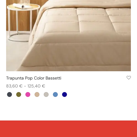
ON SUCRÈE VELLUTO ANTIMACCHIA
IPIUMINI SINGOLI PARURE COPRIPIUMINO ZUCCHI
TE
HI
IPOLTRONA
D PELLICCIA ECO
ETO BAGNO
RTINA LETTINO
 5 ANNI
INI SEDIE
GNA
IMATERASSI
HI
HI
LTE SOLO SOTTO CON ANGOLI SGANCIABILI
LTE SOLO SOTTO CON ANGOLI SGANCIABILI
LETO LETTO TINTO FILO
LETO LETTO COTONE ZUCCHI
ON SUCRÈE
ALONE LUNGO MEZZA MANICA
ALONE LUNGO MANICA LUNGA
LIAMO
D
 MARE
UNTA INVERNALE
OR 5-6 ANNI
BIULE CUCINA
NA BOTTARO
IPIUMINI
LTE SOLO SOPRA
HI
ALONE LUNGO MEZZA MANICA
AL
ETI ARREDO
 DOCCIA
OR 6-8 ANNI
TI FORNO
RE
LTE SOLO SOTTO CON ANGOLI
ME Factory
 ARREDO
OR 7-9 ANNI
APANE
UOLA
LTE SOLO SOTTO CON ANGOLI SGANCIABILI
ON SUCRÈE
OR 8-10 ANNI
INE
NI
NA MILITARE
OR 10-12 ANNI
AMERICANO
ER
YHOME
Trapunta Pop Color Bassetti
+ COLORI
Fascia di
OR 12-14 ANNI
ETI CUCINA
UNTE
PLAID
83,60
€
-
125,40
€
prezzo:
NGOLO NEONATI
GLIE
AMIAMOCI
da
83,60 €
GLIOLI BOTTARO
AITI
a
125,40 €
HI