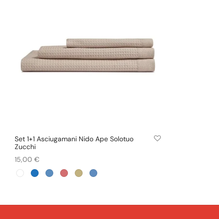
Set 1+1 Asciugamani Nido Ape Solotuo
+ COLORI
Zucchi
15,00
€
Questo
Scegli
prodotto
ha
più
varianti.