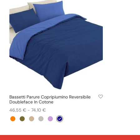
Bassetti Parure Copripiumino Reversibile
Doubleface In Cotone
Fascia
46,55
€
-
74,10
€
Questo
di
Scegli
prodotto
prezzo:
ha
da
più