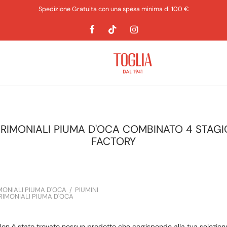
Spedizione Gratuita con una spesa minima di 100 €
TRIMONIALI PIUMA D'OCA COMBINATO 4 STAGI
FACTORY
MONIALI PIUMA D'OCA
/
PIUMINI
RIMONIALI PIUMA D'OCA
on è stato trovato nessun prodotto che corrisponde alla tua selezion