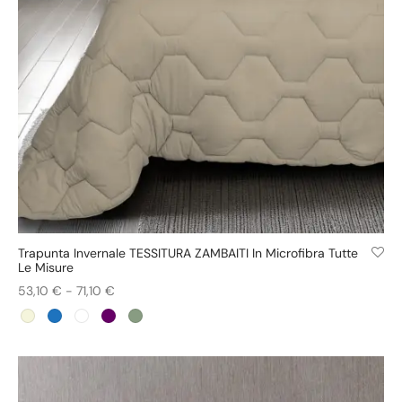
ON SUCRÈE VELLUTO ANTIMACCHIA
IPIUMINI SINGOLI PARURE COPRIPIUMINO ZUCCHI
TE
HI
IPOLTRONA
D PELLICCIA ECO
ETO BAGNO
RTINA LETTINO
 5 ANNI
INI SEDIE
GNA
IMATERASSI
HI
HI
LTE SOLO SOTTO CON ANGOLI SGANCIABILI
LTE SOLO SOTTO CON ANGOLI SGANCIABILI
LETO LETTO TINTO FILO
LETO LETTO COTONE ZUCCHI
ON SUCRÈE
ALONE LUNGO MEZZA MANICA
ALONE LUNGO MANICA LUNGA
LIAMO
D
 MARE
UNTA INVERNALE
OR 5-6 ANNI
BIULE CUCINA
NA BOTTARO
IPIUMINI
LTE SOLO SOPRA
HI
ALONE LUNGO MEZZA MANICA
AL
ETI ARREDO
 DOCCIA
OR 6-8 ANNI
TI FORNO
RE
LTE SOLO SOTTO CON ANGOLI
ME Factory
 ARREDO
OR 7-9 ANNI
APANE
UOLA
LTE SOLO SOTTO CON ANGOLI SGANCIABILI
ON SUCRÈE
OR 8-10 ANNI
INE
NI
NA MILITARE
OR 10-12 ANNI
AMERICANO
ER
YHOME
OR 12-14 ANNI
ETI CUCINA
UNTE
PLAID
Trapunta Invernale TESSITURA ZAMBAITI In Microfibra Tutte
+ COLORI
Le Misure
Fascia
NGOLO NEONATI
GLIE
AMIAMOCI
53,10
€
-
71,10
€
di
GLIOLI BOTTARO
AITI
prezzo:
da
HI
53,10 €
a