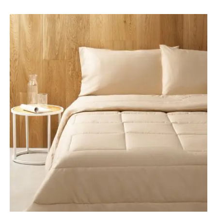
era:
è:
178,00 €.
151,30 €.