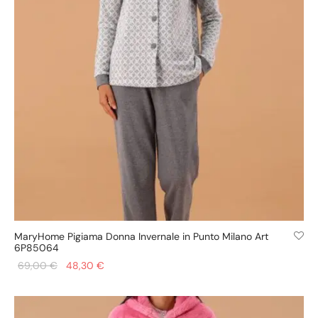
MaryHome Pigiama Donna Invernale in Punto Milano Art
6P85064
Il prezzo
Il prezzo
69,00
€
48,30
€
originale
attuale
era:
è: