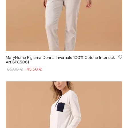
MaryHome Pigiama Donna Invernale 100% Cotone Interlock
Art 6P85061
Il prezzo
Il prezzo
65,00
€
45,50
€
originale
attuale
era:
è:
65,00 €.
45,50 €.