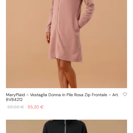
MaryPlaid – Vestaglia Donna in Pile Rosa Zip Frontale – Art.
6V84212
Il prezzo
Il prezzo
69,00
€
55,20
€
originale
attuale
era:
è:
69,00 €.
55,20 €.