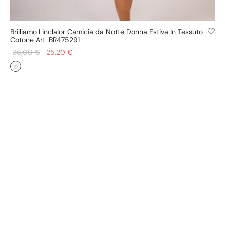
Brilliamo Linclalor Camicia da Notte Donna Estiva In Tessuto
Cotone Art. BR475291
Il prezzo
Il prezzo
36,00
€
25,20
€
originale
attuale
era:
è:
36,00 €.
25,20 €.