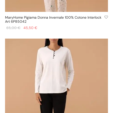
MaryHome Pigiama Donna Invernale 100% Cotone Interlock
Art 6P85042
Il prezzo
Il prezzo
65,00
€
45,50
€
originale
attuale
era:
è:
65,00 €.
45,50 €.