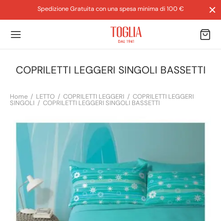
Spedizione Gratuita con una spesa minima di 100 €
ine.
Acc
COPRILETTI LEGGERI SINGOLI BASSETTI
Home
/
LETTO
/
COPRILETTI LEGGERI
/
COPRILETTI LEGGERI
Indietro
Indietro
Indietro
Indietro
Indietro
Indietro
Indietro
Indietro
Indietro
Indietro
Indietro
Indietro
Indietro
Indietro
Indietro
Indietro
Indietro
Indietro
Indietro
Indietro
Indietro
Indietro
Indietro
Indietro
Indietro
Indietro
Indietro
Indietro
Indietro
Indietro
Indietro
Indietro
Indietro
Indietro
Indietro
Indietro
Indietro
Indietro
Indietro
Indietro
Indietro
Indietro
Indietro
Indietro
Indietro
Indietro
Indietro
Indietro
Indietro
Indietro
Indietro
Indietro
Indietro
Indietro
Indietro
Indietro
Indietro
Indietro
Indietro
Indietro
Indietro
Indietro
Indietro
Indietro
Indietro
Indietro
Indietro
Indietro
Indietro
Indietro
Indietro
Indietro
Indietro
Indietro
Indietro
Indietro
Indietro
Indietro
Indietro
Indietro
Indietro
Indietro
Indietro
Indietro
Indietro
Indietro
Indietro
Indietro
Indietro
Indietro
Indietro
Indietro
Indietro
Indietro
Indietro
Indietro
Indietro
Indietro
Indietro
Indietro
Indietro
Indietro
Indietro
Indietro
Indietro
Indietro
Indietro
Indietro
Indietro
Indietro
Indietro
Indietro
Indietro
Indietro
Indietro
Indietro
Indietro
Indietro
Indietro
Indietro
Indietro
Indietro
Indietro
Indietro
Indietro
Indietro
Indietro
Indietro
Indietro
Indietro
Indietro
Indietro
Indietro
Indietro
Indietro
Indietro
Indietro
Indietro
Indietro
Indietro
Indietro
Indietro
Indietro
Indietro
Indietro
Indietro
Indietro
Indietro
Indietro
Indietro
Indietro
Indietro
Indietro
Indietro
Indietro
Indietro
Indietro
Indietro
Indietro
Indietro
Indietro
Indietro
Indietro
Indietro
Indietro
SINGOLI
/
COPRILETTI LEGGERI SINGOLI BASSETTI
NG
ICUSCINI
SON SUCRÈE VELLUTO ANTIMACCHIA
D
ETI ARREDO
 ARREDO
180X270
270X270
NO
PPATOIO BASSETTI IN JERSEY DI COTONE
APPATOIO BASSETTI POP COLOR
PPATOIO DA VIAGGIO ZUCCHI
IUGAMANI
UGAMANI NIDO D’APE
IUGAMANI SPUGNA
 MARE
I
APPATOIO
INA
UGAPIATTI GIRELLE
IUGAPIATTI – CANOVACCIO
INE
 AMERICANO
AGLIE
TO
RTE IN PILE
RIMONIALI
ZA E MEZZA
GOLE
RIGUANCIALI
GNA
ILETTI LEGGERI
RIMONIALI
ZA E MEZZA
OLI
ILETTI TRAPUNTATI
RIMONIALI
ZA E MEZZA
OLI
RIMATERASSI
RIMONIALI
ZA E MEZZA
OLI
IPIUMINI
IPIUMINI MATRIMONIALI
PLETO COPRIPIUMINO
IPIUMINI MATRIMONIALI SOLO SACCO
IPIUMINI PIAZZA E MEZZA
URE COPRIPIUMINO
O SACCO
IPIUMINI SINGOLI
IPIUMINI SINGOLI PARURE COPRIPIUMINO
IPIUMINI SINGOLI SOLO SACCO
ERE
ONE
CALLE
A
ZUOLA
ZUOLA ALLA FRANCESE
PLETO LETTO COTONE
UOLA PIAZZA E MEZZA
PLETO LETTO COTONE
PLETO LETTO FLANELLA
LTE SOLO SOPRA
OLTE SOLO SOTTO CON ANGOLI
LTE SOLO SOTTO CON ANGOLI SGANCIABILI
ZUOLA SINGOLE
PLETO LETTO COTONE
ZUOLA SINGOLE COMPLETO LETTO FLANELLA
LTE SOLO SOPRA
OLTE SOLO SOTTO CON ANGOLI
LTE SOLO SOTTO CON ANGOLI SGANCIABILI
RIMONIALI
PLETO LETTO COTONE
PLETO LETTO FLANELLA
PLETO LETTO PERCALLE
PLETO LETTO RASO DI COTONE
LETO LETTO TINTO FILO
LTE SOLO SOPRA
OLTE SOLO SOTTO CON ANGOLI
LTE SOLO SOTTO CON ANGOLI SGANCIABILI
INI
INI MATRIMONIALI
ROFIBRA
DO
OFIBRA ALOEE
DO
MA D’OCA
DO
DO MEDIO
INATO 4 STAGIONI
GERO PRIMAVERA ESTATE
INI MATRIMONIALI BAMBOO
DO
INATO 4 STAGIONI
INI PIAZZA E MEZZA
BOO
DO
INATO 4 STAGIONI
ROFIBRA
DO
OFIBRA ALOEE
DO
MA D’OCA
DO
DO MEDIO
INATO 4 STAGIONI
GERO PRIMAVERA ESTATE
INI SINGOLI
INI SINGOLI BAMBOO
AGIONI COMBINATO
DO
INI SINGOLI MICROFIBRA
DO
INI SINGOLI MICROFIBRA ALOE
DO
INI SINGOLI PIUMA D’OCA
DO
DO MEDIO
INATO 4 STAGIONI
INI SINGOLI PIUMA D’OCA LEGGERO
PER
ER MATRIMONIALI
ER PIAZZA E MEZZA
ER SINGOLI
PUNTE
PUNTE MATRIMONIALI
ONE
ROFIBRA
CALLE
O DI COTONE
UNTE PIAZZA E MEZZA
ONE
ZA MICROFIBRA
CALLE
O DI COTONE
PUNTE SINGOLE
ONE
ROFIBRA
CALLE
O DI COTONE
HION
NA
CIE DA NOTTE
ERNALE
DO COTONE
TO MILANO
AMI
IVO
ERNALE
DO COTONE
TO MILANO
AGLIE
IVO
ONE
COSA
MO
CCA DA CAMERA
ERNALE
DO COTONE
TO MILANO
AMI
IVO
ND
AVERA ESTATE
ICUSCINI
FOULARD BASSETTI COTONE CM 40X40
0X40
D BASSETTI GRANFOULARD
ON SUCRÈE
80X270
270 BASSETTI GRANFOULARD
270 BASSETTI GRANFOULARD
PPATOIO BASSETTI IN JERSEY DI COTONE
UGAMANI NIDO D’APE
UGAMANI NIDO D’APE ZUCCHI
UGAMANI SPUGNA ZUCCHI
ETTI TELIMARE
PPATOIO
ppatoi Bimbi
UGAPIATTI GIRELLE
ARO
ONE
PPUCCIO FANTASIA BOTTARO
ETTI GRANFOULARD
MACCHIA RESINATE
RTE IN PILE
IMONIALI
PLAYD
PLAYD
PLAYD
GNA
ON SUCRÈE
IMONIALI
ACCI
ETTI
ETTI
IMONIALI
ACCI
ETTI
ETTI
IMONIALI
ANGOLI IMPERMEABILE SANITARIO
ANGOLI IMPERMEABILE SANITARIO
 ANGOLI IN SPUGNA ELASTICIZZATI
IPIUMINI MATRIMONIALI
LETO COPRIPIUMINO
ETTI
IPIUMINI MATRIMONIALI SOLO SACCO BASSETTI
RE COPRIPIUMINO
ETTI
IPIUMINO SOLO SACCO BASSETTI
IPIUMINI SINGOLI PARURE COPRIPIUMINO
IPIUMINI SINGOLI PARURE COPRIPIUMINO BASSETTI
IPIUMINI SINGOLI SOLO SACCO BASSETTI
ONE
ETTI
HI
ACCI
UOLA ALLA FRANCESE
LETO LETTO COTONE
ETTI
LETO LETTO COTONE
ETTI
ETTI
ETTI
ETTI
ETTI
LETO LETTO COTONE
ETTI
ETTI
ETTI
ETTI
ETTI
LETO LETTO COTONE
LETO LENZUOLA COTONE COGAL
UOLA MATRIMONIALI COMPLETO LETTO FLANELLA
ACCI
ACCI
ACCI
ETTI
ETTI
ETTI
INI MATRIMONIALI
OFIBRA
DO
ETTI
DO
ETTI
DO
ETTI
ME FACTORY
ME FACTORY
ME FACTORY
DO
ME FACTORY
ME FACTORY
BOO
DO
ME FACTORY
ME FACTORY
DO
ETTI
DO
ETTI
DO
ETTI
INI PIAZZA E MEZZA PIUMADOCA CALDO MEDIO
INI PIAZZA E MEZZA PIUMADOCA COMBINATO 4
ME FACTORY
INI SINGOLI BAMBOO
AGIONI COMBINATO
ME FACTORY
ME FACTORY
DO
ETTI
DO
ETTI
DO
ETTI
ME FACTORY
ME FACTORY
ER MATRIMONIALI
ME FACTORY
ME FACTORY
ME FACTORY
UNTE MATRIMONIALI
ONE
ETTI
ETTI
ETTI
ETTI GRANFOULARD
ONE
ETTI
ETTI
ETTI
ETTI GRANFOULARD
ONE
ETTI
ETTI
ETTI
ETTI GRANFOULARD
NA
CIE DA NOTTE
VO
DO COTONE
LIAMO
LIAMO
VO
ALONE CORTO E CANOTTIERA
DO COTONE
LIAMO
LIAMO
LIAMO
VO
ONE
YHOME
YHOME
CA DA CAMERA
RNALE
DO COTONE
LIAMO
AMIAMOCI
VO
ALONE CORTO E CANNOTTIERA
ETTI
ETTI
ME FACTORY
IONI INHOME FACTORY
ME FACTORY
IDIVANO A 2 POSTI
FOULARD BASSETTI RASO CM 40X40
0X50
D IN PILE CON APPLICAZIONI
70X270
270 ZUCCHI
PPATOIO BASSETTI POP COLOR
UGAMANI SPUGNA
LETO LENZUOLA CARROZZINA
 1-2 ANNI
UGAPIATTI – CANOVACCIO
NE BOTTARO
PPUCCIO TINTA UNITA BOTTARO
C MARICLÒ
ONE
IGUANCIALI
ZA E MEZZA
HI
ZA E MEZZA
ETTI
HI
HI
ZA E MEZZA
ETTI
HI
HI
ZA E MEZZA
ANGOLI IN SPUGNA
ANGOLI IN SPUGNA
ANGOLI IMPERMEABILE SANITARIO
IPIUMINI PIAZZA E MEZZA
IPIUMINI MATRIMONIALI PARURE COPRIPIUMINO
ON SUCRÈE
 SACCO
ON SUCRÈE
IPIUMINI SINGOLI SOLO SACCO
IPIUMINI SINGOLI PARURE COPRIPIUMINO MAISON
ALLE
AITI
UOLA PIAZZA E MEZZA
AITI
LETO LETTO FLANELLA
AITI
AITI
AITI
AITI
UOLA SINGOLE COMPLETO LETTO FLANELLA
AITI
AITI
AITI
AITI
LETO LETTO FLANELLA
LETO LETTO COTONE BASSETTI
ETTI
ETTI
ON SUCRÈE
AITI
AITI
INI PIAZZA E MEZZA
OFIBRA ALOEE
O MEDIO
ME FACTORY
INATO 4 STAGIONI
OFIBRA
INATO 4 STAGIONI
O MEDIO
ME FACTORY
INI SINGOLI MICROFIBRA
DO
O MEDIO
ME FACTORY
ER PIAZZA E MEZZA
UNTE PIAZZA E MEZZA
OFIBRA
ETTI GRANFOULARD
AITI
HI
AITI
A MICROFIBRA
ETTI GRANFOULARD
AITI
HI
AITI
OFIBRA
ETTI GRANFOULARD
AITI
HI
AITI
O
MI
RNALE
O MILANO
Y HOME
Y HOME
RNALE
ALONE CORTO MANICA CORTA
YHOME
Y HOME
YHOME
RNALE
OSA
MI
O COTONE
NA MILITARE
 Home
RNALE
ALONE CORTO MANICA CORTA
C MARICLÒ
ÈE
UOLA MATRIMONIALI COMPLETO LETTO FLANELLA
IDIVANO A 3 POSTI
ON SUCRÈE TESSUTO KORIN IMPERMEABILE CM
0X60
 IN PILE TINTA UNITA
PPATOIO DA VIAGGIO ZUCCHI
LETO LENZUOLA LETTINO
 3-4 ANNI
UGHINO
O LINO
RATE FANTASIA BOTTARO
ARO
RMEABILI NO STIRO KORIN
ILETTI LEGGERI
OLE
OLI
MARINE
OLI
MARINE
OLI
ANGOLI IN SPUGNA ELASTICIZZATI
ANGOLI IN SPUGNA ELASTICIZZATI
ANGOLI IN SPUGNA
IPIUMINI SINGOLI
IPIUMINI MATRIMONIALI SOLO SACCO
AITI
AITI
UOLA SINGOLE
HI
LTE SOLO SOPRA
HI
HI
HI
HI
LTE SOLO SOPRA
HI
HI
HI
HI
LETO LETTO PERCALLE
LETO LETTO COTONE MAISON SUCRÈE
HI
ETTI GRANFOULARD
HI
HI
HI
NI SINGOLI
A D’OCA
INATO 4 STAGIONI
OFIBRA ALOEE
INATO 4 STAGIONI
INI SINGOLI MICROFIBRA ALOE
INATO 4 STAGIONI
ER SINGOLI
UNTE SINGOLE
ALLE
AITI
HI
HI
ALLE
AITI
HI
HI
ALLE
AITI
HI
HI
AGLIE
ALONE LUNGO MAGLIA ABBOTTONATA
O MILANO
O MILANO
ALONE CORTO MEZZA MANICA
ARINE
AITI
40
IPIUMINI SINGOLI PARURE COPRIPIUMINO ZAMBAITI
IDIVANO A 4 POSTI
D LANA E MISTOLANA
UGAMANI
RTINA CARROZZINA
 4-6 ANNI
ROTAVOLA E RUNNER
 D’APE
RATE TINTA UNITA BOTTARO
ON SUCRÈE
ILETTI TRAPUNTATI
AITI
AITI
ANGOLI MICROFIBRA TRAPUNTATO
ANGOLI MICROFIBRA TRAPUNTATO
ANGOLI MICROFIBRA TRAPUNTATO
HI
IMONIALI
LTE SOLO SOTTO CON ANGOLI
LTE SOLO SOTTO CON ANGOLI
LETO LETTO RASO DI COTONE
LETO LETTO COTONE ZAMBAITI
AL
INI MATRIMONIALI BAMBOO
ERO PRIMAVERA ESTATE
A D’OCA
ERO PRIMAVERA ESTATE
INI SINGOLI PIUMA D’OCA
INI SINGOLI PIUMA D’OCA LEGGERO PRIMAVERA
 DI COTONE
HI
 DI COTONE
HI
 DI COTONE
HI
ALONE LUNGO MANICA LUNGA
ALONE LUNGO MAGLIA ABBOTTONATA
ARO
UOLA MATRIMONIALI COMPLETO LETTO FLANELLA