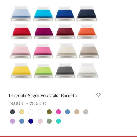
Lenzuola Angoli Pop Color Bassetti
+ COLORI
Fascia
19,00
€
-
28,50
€
Questo
di
Scegli
prodotto
prezzo:
ha
da
più
19,00 €