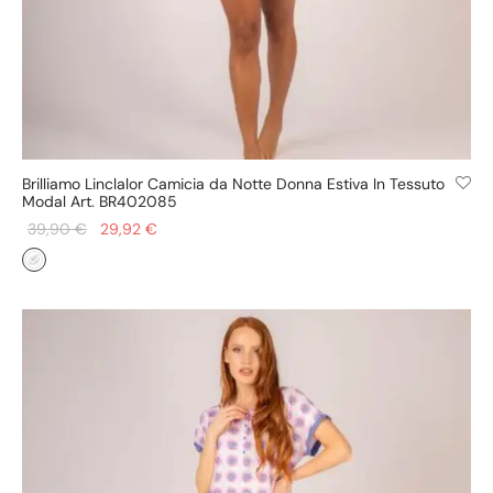
Brilliamo Linclalor Camicia da Notte Donna Estiva In Tessuto
Modal Art. BR402085
Il prezzo
Il prezzo
39,90
€
29,92
€
originale
attuale
era:
è:
39,90 €.
29,92 €.