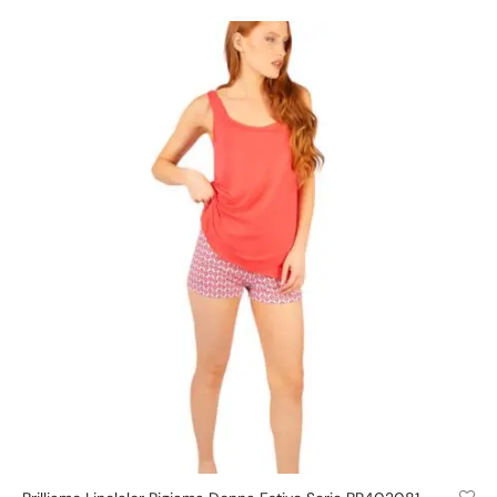
39,00 €.
29,25 €.