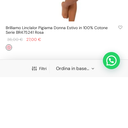
Brilliamo Linclalor Pigiama Donna Estivo in 100% Cotone
Serie BR475241 Rosa
Il prezzo
Il prezzo
36,00
€
27,00
€
originale
attuale
era:
è:
Hai bisogno d'aiuto?
36,00 €.
27,00 €.
Filtri
FILTER BY CATEGORY
PIGIAMERIA E FASHION
DONNA