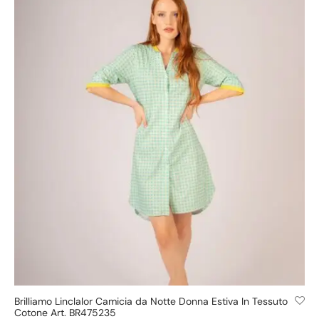
Brilliamo Linclalor Camicia da Notte Donna Estiva In Tessuto
Cotone Art. BR475235