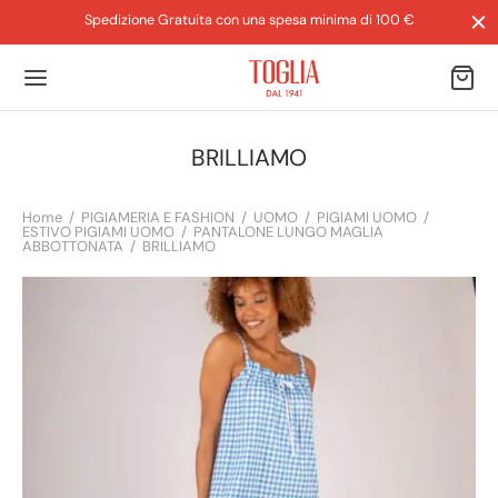
Accedi o registrati per verificare la disponibilità o effettuare un ordine.
BRILLIAMO
Home
/
PIGIAMERIA E FASHION
/
UOMO
/
PIGIAMI UOMO
/
Indietro
Indietro
Indietro
Indietro
Indietro
Indietro
Indietro
Indietro
Indietro
Indietro
Indietro
Indietro
Indietro
Indietro
Indietro
Indietro
Indietro
Indietro
Indietro
Indietro
Indietro
Indietro
Indietro
Indietro
Indietro
Indietro
Indietro
Indietro
Indietro
Indietro
Indietro
Indietro
Indietro
Indietro
Indietro
Indietro
Indietro
Indietro
Indietro
Indietro
Indietro
Indietro
Indietro
Indietro
Indietro
Indietro
Indietro
Indietro
Indietro
Indietro
Indietro
Indietro
Indietro
Indietro
Indietro
Indietro
Indietro
Indietro
Indietro
Indietro
Indietro
Indietro
Indietro
Indietro
Indietro
Indietro
Indietro
Indietro
Indietro
Indietro
Indietro
Indietro
Indietro
Indietro
Indietro
Indietro
Indietro
Indietro
Indietro
Indietro
Indietro
Indietro
Indietro
Indietro
Indietro
Indietro
Indietro
Indietro
Indietro
Indietro
Indietro
Indietro
Indietro
Indietro
Indietro
Indietro
Indietro
Indietro
Indietro
Indietro
Indietro
Indietro
Indietro
Indietro
Indietro
Indietro
Indietro
Indietro
Indietro
Indietro
Indietro
Indietro
Indietro
Indietro
Indietro
Indietro
Indietro
Indietro
Indietro
Indietro
Indietro
Indietro
Indietro
Indietro
Indietro
Indietro
Indietro
Indietro
Indietro
Indietro
Indietro
Indietro
Indietro
Indietro
Indietro
Indietro
Indietro
Indietro
Indietro
Indietro
Indietro
Indietro
Indietro
Indietro
Indietro
Indietro
Indietro
Indietro
Indietro
Indietro
Indietro
Indietro
Indietro
Indietro
Indietro
Indietro
Indietro
Indietro
Indietro
Indietro
Indietro
Indietro
Indietro
Indietro
Indietro
ESTIVO PIGIAMI UOMO
/
PANTALONE LUNGO MAGLIA
ABBOTTONATA
/
BRILLIAMO
NG
ICUSCINI
SON SUCRÈE VELLUTO ANTIMACCHIA
D
ETI ARREDO
 ARREDO
180X270
270X270
NO
PPATOIO BASSETTI IN JERSEY DI COTONE
APPATOIO BASSETTI POP COLOR
PPATOIO DA VIAGGIO ZUCCHI
IUGAMANI
UGAMANI NIDO D’APE
IUGAMANI SPUGNA
 MARE
I
APPATOIO
INA
UGAPIATTI GIRELLE
IUGAPIATTI – CANOVACCIO
INE
 AMERICANO
AGLIE
TO
RTE IN PILE
RIMONIALI
ZA E MEZZA
GOLE
RIGUANCIALI
GNA
ILETTI LEGGERI
RIMONIALI
ZA E MEZZA
OLI
ILETTI TRAPUNTATI
RIMONIALI
ZA E MEZZA
OLI
RIMATERASSI
RIMONIALI
ZA E MEZZA
OLI
IPIUMINI
IPIUMINI MATRIMONIALI
PLETO COPRIPIUMINO
IPIUMINI MATRIMONIALI SOLO SACCO
IPIUMINI PIAZZA E MEZZA
URE COPRIPIUMINO
O SACCO
IPIUMINI SINGOLI
IPIUMINI SINGOLI PARURE COPRIPIUMINO
IPIUMINI SINGOLI SOLO SACCO
ERE
ONE
CALLE
A
ZUOLA
ZUOLA ALLA FRANCESE
PLETO LETTO COTONE
UOLA PIAZZA E MEZZA
PLETO LETTO COTONE
PLETO LETTO FLANELLA
LTE SOLO SOPRA
OLTE SOLO SOTTO CON ANGOLI
LTE SOLO SOTTO CON ANGOLI SGANCIABILI
ZUOLA SINGOLE
PLETO LETTO COTONE
ZUOLA SINGOLE COMPLETO LETTO FLANELLA
LTE SOLO SOPRA
OLTE SOLO SOTTO CON ANGOLI
LTE SOLO SOTTO CON ANGOLI SGANCIABILI
RIMONIALI
PLETO LETTO COTONE
PLETO LETTO FLANELLA
PLETO LETTO PERCALLE
PLETO LETTO RASO DI COTONE
LETO LETTO TINTO FILO
LTE SOLO SOPRA
OLTE SOLO SOTTO CON ANGOLI
LTE SOLO SOTTO CON ANGOLI SGANCIABILI
INI
INI MATRIMONIALI
ROFIBRA
DO
OFIBRA ALOEE
DO
MA D’OCA
DO
DO MEDIO
INATO 4 STAGIONI
GERO PRIMAVERA ESTATE
INI MATRIMONIALI BAMBOO
DO
INATO 4 STAGIONI
INI PIAZZA E MEZZA
BOO
DO
INATO 4 STAGIONI
ROFIBRA
DO
OFIBRA ALOEE
DO
MA D’OCA
DO
DO MEDIO
INATO 4 STAGIONI
GERO PRIMAVERA ESTATE
INI SINGOLI
INI SINGOLI BAMBOO
AGIONI COMBINATO
DO
INI SINGOLI MICROFIBRA
DO
INI SINGOLI MICROFIBRA ALOE
DO
INI SINGOLI PIUMA D’OCA
DO
DO MEDIO
INATO 4 STAGIONI
INI SINGOLI PIUMA D’OCA LEGGERO
PER
ER MATRIMONIALI
ER PIAZZA E MEZZA
ER SINGOLI
PUNTE
PUNTE MATRIMONIALI
ONE
ROFIBRA
CALLE
O DI COTONE
UNTE PIAZZA E MEZZA
ONE
ZA MICROFIBRA
CALLE
O DI COTONE
PUNTE SINGOLE
ONE
ROFIBRA
CALLE
O DI COTONE
HION
NA
CIE DA NOTTE
ERNALE
DO COTONE
TO MILANO
AMI
IVO
ERNALE
DO COTONE
TO MILANO
AGLIE
IVO
ONE
COSA
MO
CCA DA CAMERA
ERNALE
DO COTONE
TO MILANO
AMI
IVO
ND
AVERA ESTATE
ICUSCINI
FOULARD BASSETTI COTONE CM 40X40
0X40
D BASSETTI GRANFOULARD
ON SUCRÈE
80X270
270 BASSETTI GRANFOULARD
270 BASSETTI GRANFOULARD
PPATOIO BASSETTI IN JERSEY DI COTONE
UGAMANI NIDO D’APE
UGAMANI NIDO D’APE ZUCCHI
UGAMANI SPUGNA ZUCCHI
ETTI TELIMARE
PPATOIO
ppatoi Bimbi
UGAPIATTI GIRELLE
ARO
ONE
PPUCCIO FANTASIA BOTTARO
ETTI GRANFOULARD
MACCHIA RESINATE
RTE IN PILE
IMONIALI
PLAYD
PLAYD
PLAYD
GNA
ON SUCRÈE
IMONIALI
ACCI
ETTI
ETTI
IMONIALI
ACCI
ETTI
ETTI
IMONIALI
ANGOLI IMPERMEABILE SANITARIO
ANGOLI IMPERMEABILE SANITARIO
 ANGOLI IN SPUGNA ELASTICIZZATI
IPIUMINI MATRIMONIALI
LETO COPRIPIUMINO
ETTI
IPIUMINI MATRIMONIALI SOLO SACCO BASSETTI
RE COPRIPIUMINO
ETTI
IPIUMINO SOLO SACCO BASSETTI
IPIUMINI SINGOLI PARURE COPRIPIUMINO
IPIUMINI SINGOLI PARURE COPRIPIUMINO BASSETTI
IPIUMINI SINGOLI SOLO SACCO BASSETTI
ONE
ETTI
HI
ACCI
UOLA ALLA FRANCESE
LETO LETTO COTONE
ETTI
LETO LETTO COTONE
ETTI
ETTI
ETTI
ETTI
ETTI
LETO LETTO COTONE
ETTI
ETTI
ETTI
ETTI
ETTI
LETO LETTO COTONE
LETO LENZUOLA COTONE COGAL
UOLA MATRIMONIALI COMPLETO LETTO FLANELLA
ACCI
ACCI
ACCI
ETTI
ETTI
ETTI
INI MATRIMONIALI
OFIBRA
DO
ETTI
DO
ETTI
DO
ETTI
ME FACTORY
ME FACTORY
ME FACTORY
DO
ME FACTORY
ME FACTORY
BOO
DO
ME FACTORY
ME FACTORY
DO
ETTI
DO
ETTI
DO
ETTI
INI PIAZZA E MEZZA PIUMADOCA CALDO MEDIO
INI PIAZZA E MEZZA PIUMADOCA COMBINATO 4
ME FACTORY
INI SINGOLI BAMBOO
AGIONI COMBINATO
ME FACTORY
ME FACTORY
DO
ETTI
DO
ETTI
DO
ETTI
ME FACTORY
ME FACTORY
ER MATRIMONIALI
ME FACTORY
ME FACTORY
ME FACTORY
UNTE MATRIMONIALI
ONE
ETTI
ETTI
ETTI
ETTI GRANFOULARD
ONE
ETTI
ETTI
ETTI
ETTI GRANFOULARD
ONE
ETTI
ETTI
ETTI
ETTI GRANFOULARD
NA
CIE DA NOTTE
VO
DO COTONE
LIAMO
LIAMO
VO
ALONE CORTO E CANOTTIERA
DO COTONE
LIAMO
LIAMO
LIAMO
VO
ONE
YHOME
YHOME
CA DA CAMERA
RNALE
DO COTONE
LIAMO
AMIAMOCI
VO
ALONE CORTO E CANNOTTIERA
ETTI
ETTI
ME FACTORY
IONI INHOME FACTORY
ME FACTORY
IDIVANO A 2 POSTI
FOULARD BASSETTI RASO CM 40X40
0X50
D IN PILE CON APPLICAZIONI
70X270
270 ZUCCHI
PPATOIO BASSETTI POP COLOR
UGAMANI SPUGNA
LETO LENZUOLA CARROZZINA
 1-2 ANNI
UGAPIATTI – CANOVACCIO
NE BOTTARO
PPUCCIO TINTA UNITA BOTTARO
C MARICLÒ
ONE
IGUANCIALI
ZA E MEZZA
HI
ZA E MEZZA
ETTI
HI
HI
ZA E MEZZA
ETTI
HI
HI
ZA E MEZZA
ANGOLI IN SPUGNA
ANGOLI IN SPUGNA
ANGOLI IMPERMEABILE SANITARIO
IPIUMINI PIAZZA E MEZZA
IPIUMINI MATRIMONIALI PARURE COPRIPIUMINO
ON SUCRÈE
 SACCO
ON SUCRÈE
IPIUMINI SINGOLI SOLO SACCO
IPIUMINI SINGOLI PARURE COPRIPIUMINO MAISON
ALLE
AITI
UOLA PIAZZA E MEZZA
AITI
LETO LETTO FLANELLA
AITI
AITI
AITI
AITI
UOLA SINGOLE COMPLETO LETTO FLANELLA
AITI
AITI
AITI
AITI
LETO LETTO FLANELLA
LETO LETTO COTONE BASSETTI
ETTI
ETTI
ON SUCRÈE
AITI
AITI
INI PIAZZA E MEZZA
OFIBRA ALOEE
O MEDIO
ME FACTORY
INATO 4 STAGIONI
OFIBRA
INATO 4 STAGIONI
O MEDIO
ME FACTORY
INI SINGOLI MICROFIBRA
DO
O MEDIO
ME FACTORY
ER PIAZZA E MEZZA
UNTE PIAZZA E MEZZA
OFIBRA
ETTI GRANFOULARD
AITI
HI
AITI
A MICROFIBRA
ETTI GRANFOULARD
AITI
HI
AITI
OFIBRA
ETTI GRANFOULARD
AITI
HI
AITI
O
MI
RNALE
O MILANO
Y HOME
Y HOME
RNALE
ALONE CORTO MANICA CORTA
YHOME
Y HOME
YHOME
RNALE
OSA
MI
O COTONE
NA MILITARE
 Home
RNALE
ALONE CORTO MANICA CORTA
C MARICLÒ
ÈE
UOLA MATRIMONIALI COMPLETO LETTO FLANELLA
IDIVANO A 3 POSTI
ON SUCRÈE TESSUTO KORIN IMPERMEABILE CM
0X60
 IN PILE TINTA UNITA
PPATOIO DA VIAGGIO ZUCCHI
LETO LENZUOLA LETTINO
 3-4 ANNI
UGHINO
O LINO
RATE FANTASIA BOTTARO
ARO
RMEABILI NO STIRO KORIN
ILETTI LEGGERI
OLE
OLI
MARINE
OLI
MARINE
OLI
ANGOLI IN SPUGNA ELASTICIZZATI
ANGOLI IN SPUGNA ELASTICIZZATI
ANGOLI IN SPUGNA
IPIUMINI SINGOLI
IPIUMINI MATRIMONIALI SOLO SACCO
AITI
AITI
UOLA SINGOLE
HI
LTE SOLO SOPRA
HI
HI
HI
HI
LTE SOLO SOPRA
HI
HI
HI
HI
LETO LETTO PERCALLE
LETO LETTO COTONE MAISON SUCRÈE
HI
ETTI GRANFOULARD
HI
HI
HI
NI SINGOLI
A D’OCA
INATO 4 STAGIONI
OFIBRA ALOEE
INATO 4 STAGIONI
INI SINGOLI MICROFIBRA ALOE
INATO 4 STAGIONI
ER SINGOLI
UNTE SINGOLE
ALLE
AITI
HI
HI
ALLE
AITI
HI
HI
ALLE
AITI
HI
HI
AGLIE
ALONE LUNGO MAGLIA ABBOTTONATA
O MILANO
O MILANO
ALONE CORTO MEZZA MANICA
ARINE
AITI
40
IPIUMINI SINGOLI PARURE COPRIPIUMINO ZAMBAITI
IDIVANO A 4 POSTI
D LANA E MISTOLANA
UGAMANI
RTINA CARROZZINA
 4-6 ANNI
ROTAVOLA E RUNNER
 D’APE
RATE TINTA UNITA BOTTARO
ON SUCRÈE
ILETTI TRAPUNTATI
AITI
AITI
ANGOLI MICROFIBRA TRAPUNTATO
ANGOLI MICROFIBRA TRAPUNTATO
ANGOLI MICROFIBRA TRAPUNTATO
HI
IMONIALI
LTE SOLO SOTTO CON ANGOLI
LTE SOLO SOTTO CON ANGOLI
LETO LETTO RASO DI COTONE
LETO LETTO COTONE ZAMBAITI
AL
INI MATRIMONIALI BAMBOO
ERO PRIMAVERA ESTATE
A D’OCA
ERO PRIMAVERA ESTATE
INI SINGOLI PIUMA D’OCA
INI SINGOLI PIUMA D’OCA LEGGERO PRIMAVERA
 DI COTONE
HI
 DI COTONE
HI
 DI COTONE
HI
ALONE LUNGO MANICA LUNGA
ALONE LUNGO MAGLIA ABBOTTONATA
ARO
UOLA MATRIMONIALI COMPLETO LETTO FLANELLA