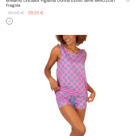
Brilliamo Linclalor Pigiama Donna Estivo Serie BR402081
Fragola
Il prezzo
Il prezzo
39,00
€
29,25
€
originale
attuale
era:
è:
39,00 €.
29,25 €.