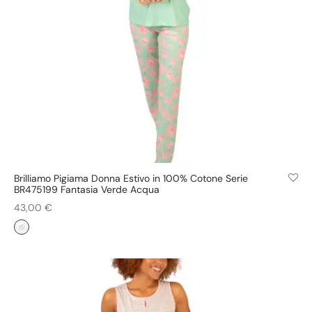
Brilliamo Pigiama Donna Estivo in 100% Cotone Serie
BR475199 Fantasia Verde Acqua
43,00
€