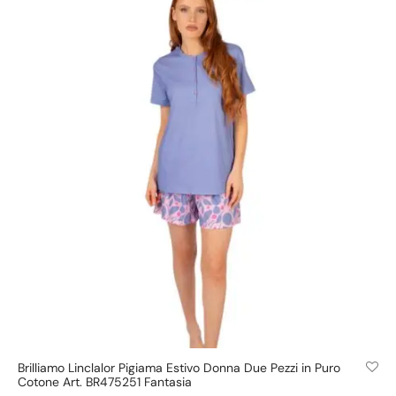
Brilliamo Linclalor Pigiama Estivo Donna Due Pezzi in Puro
Cotone Art. BR475251 Fantasia