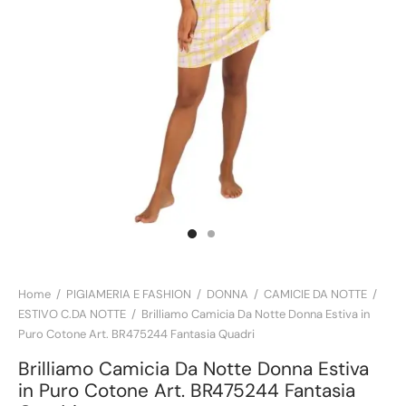
ON SUCRÈE VELLUTO ANTIMACCHIA
IPIUMINI SINGOLI PARURE COPRIPIUMINO ZUCCHI
TE
HI
IPOLTRONA
D PELLICCIA ECO
ETO BAGNO
RTINA LETTINO
 5 ANNI
INI SEDIE
GNA
IMATERASSI
HI
HI
LTE SOLO SOTTO CON ANGOLI SGANCIABILI
LTE SOLO SOTTO CON ANGOLI SGANCIABILI
LETO LETTO TINTO FILO
LETO LETTO COTONE ZUCCHI
ON SUCRÈE
ALONE LUNGO MEZZA MANICA
ALONE LUNGO MANICA LUNGA
LIAMO
D
 MARE
UNTA INVERNALE
OR 5-6 ANNI
BIULE CUCINA
NA BOTTARO
IPIUMINI
LTE SOLO SOPRA
HI
ALONE LUNGO MEZZA MANICA
AL
ETI ARREDO
 DOCCIA
OR 6-8 ANNI
TI FORNO
RE
LTE SOLO SOTTO CON ANGOLI
ME Factory
 ARREDO
OR 7-9 ANNI
APANE
UOLA
LTE SOLO SOTTO CON ANGOLI SGANCIABILI
ON SUCRÈE
OR 8-10 ANNI
INE
NI
NA MILITARE
OR 10-12 ANNI
AMERICANO
ER
YHOME
OR 12-14 ANNI
ETI CUCINA
UNTE
PLAID
NGOLO NEONATI
GLIE
AMIAMOCI
Home
/
PIGIAMERIA E FASHION
/
DONNA
/
CAMICIE DA NOTTE
/
ESTIVO C.DA NOTTE
/
Brilliamo Camicia Da Notte Donna Estiva in
GLIOLI BOTTARO
AITI
Puro Cotone Art. BR475244 Fantasia Quadri
Brilliamo Camicia Da Notte Donna Estiva
HI
in Puro Cotone Art. BR475244 Fantasia