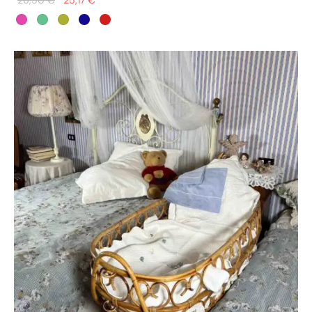
26,50
€
25,17
€
originale
prezzo
era:
attuale
26,50 €.
è:
25,17 €.