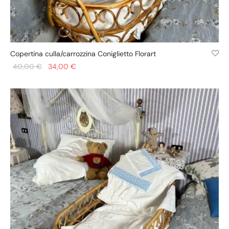
Copertina culla/carrozzina Coniglietto Florart
Il prezzo
Il prezzo
40,00
€
34,00
€
originale
attuale
era:
è:
40,00 €.
34,00 €.