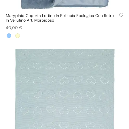
Maryplaid Coperta Lettino In Pelliccia Ecologica Con Retro
+ COLORI
In Vellutino Art. Morbidoso
40,00
€