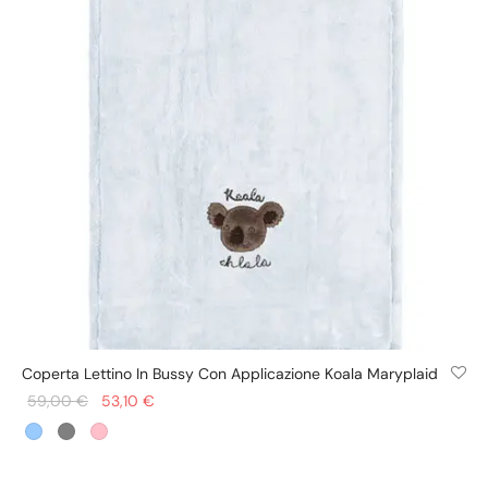
Coperta Lettino In Bussy Con Applicazione Koala Maryplaid
+ COLORI
Il prezzo
Il prezzo
59,00
€
53,10
€
originale
attuale
era:
è:
59,00 €.
53,10 €.