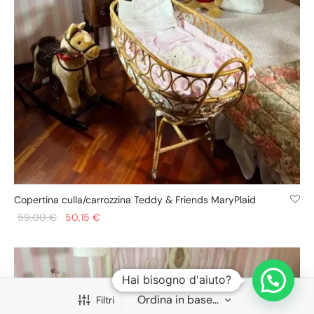
Copertina culla/carrozzina Teddy & Friends MaryPlaid
Il prezzo
Il prezzo
59,00
€
50,15
€
originale
attuale
era:
è:
59,00 €.
50,15 €.
Hai bisogno d'aiuto?
Filtri