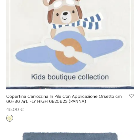
ON SUCRÈE VELLUTO ANTIMACCHIA
IPIUMINI SINGOLI PARURE COPRIPIUMINO ZUCCHI
TE
HI
IPOLTRONA
D PELLICCIA ECO
ETO BAGNO
RTINA LETTINO
 5 ANNI
INI SEDIE
GNA
IMATERASSI
HI
HI
LTE SOLO SOTTO CON ANGOLI SGANCIABILI
LTE SOLO SOTTO CON ANGOLI SGANCIABILI
LETO LETTO TINTO FILO
LETO LETTO COTONE ZUCCHI
ON SUCRÈE
ALONE LUNGO MEZZA MANICA
ALONE LUNGO MANICA LUNGA
LIAMO
D
 MARE
UNTA INVERNALE
OR 5-6 ANNI
BIULE CUCINA
NA BOTTARO
IPIUMINI
LTE SOLO SOPRA
HI
ALONE LUNGO MEZZA MANICA
AL
ETI ARREDO
 DOCCIA
OR 6-8 ANNI
TI FORNO
RE
LTE SOLO SOTTO CON ANGOLI
ME Factory
 ARREDO
OR 7-9 ANNI
APANE
UOLA
LTE SOLO SOTTO CON ANGOLI SGANCIABILI
ON SUCRÈE
OR 8-10 ANNI
INE
NI
NA MILITARE
OR 10-12 ANNI
AMERICANO
ER
YHOME
OR 12-14 ANNI
ETI CUCINA
UNTE
PLAID
Copertina Carrozzina In Pile Con Applicazione Orsetto cm
NGOLO NEONATI
GLIE
AMIAMOCI
66×86 Art. FLY HIGH 6B25623 (PANNA)
45,00
€
GLIOLI BOTTARO
AITI
HI