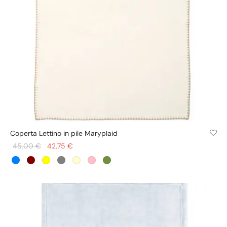
Coperta Lettino in pile Maryplaid
+ COLORI
Il prezzo
Il prezzo
45,00
€
42,75
€
originale
attuale
era:
è:
45,00 €.
42,75 €.