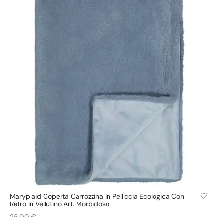
Maryplaid Coperta Carrozzina In Pelliccia Ecologica Con
+ COLORI
Retro In Vellutino Art. Morbidoso
25,00
€