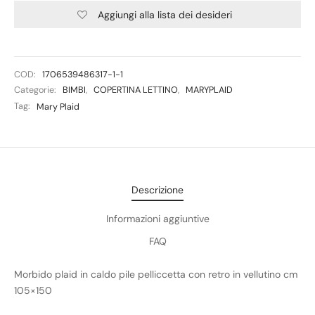
Aggiungi alla lista dei desideri
COD:
1706539486317-1-1
Categorie:
BIMBI
,
COPERTINA LETTINO
,
MARYPLAID
Tag:
Mary Plaid
Descrizione
Informazioni aggiuntive
FAQ
Morbido plaid in caldo pile pelliccetta con retro in vellutino cm
105×150