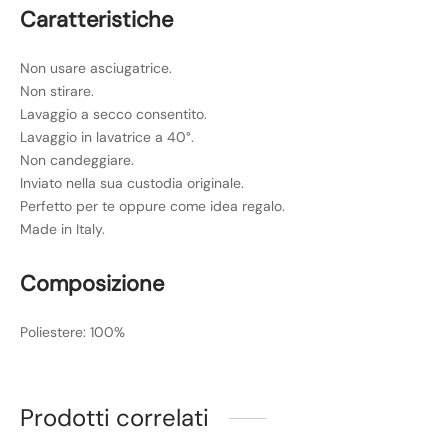
Caratteristiche
Non usare asciugatrice.
Non stirare.
Lavaggio a secco consentito.
Lavaggio in lavatrice a 40°.
Non candeggiare.
Inviato nella sua custodia originale.
Perfetto per te oppure come idea regalo.
Made in Italy.
Composizione
Poliestere: 100%
Prodotti correlati