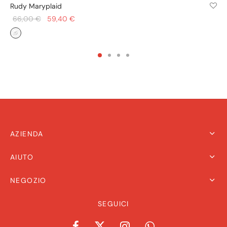
Rudy Maryplaid
Il prezzo
Il prezzo
66,00
€
59,40
€
originale
attuale
era:
è:
66,00 €.
59,40 €.
AZIENDA
AIUTO
NEGOZIO
SEGUICI