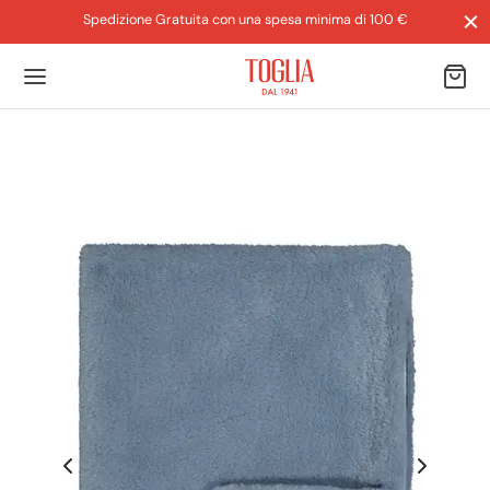
di 100 €
Accedi o registrati per verificare la disponibilità o effettuare
Indietro
Indietro
Indietro
Indietro
Indietro
Indietro
Indietro
Indietro
Indietro
Indietro
Indietro
Indietro
Indietro
Indietro
Indietro
Indietro
Indietro
Indietro
Indietro
Indietro
Indietro
Indietro
Indietro
Indietro
Indietro
Indietro
Indietro
Indietro
Indietro
Indietro
Indietro
Indietro
Indietro
Indietro
Indietro
Indietro
Indietro
Indietro
Indietro
Indietro
Indietro
Indietro
Indietro
Indietro
Indietro
Indietro
Indietro
Indietro
Indietro
Indietro
Indietro
Indietro
Indietro
Indietro
Indietro
Indietro
Indietro
Indietro
Indietro
Indietro
Indietro
Indietro
Indietro
Indietro
Indietro
Indietro
Indietro
Indietro
Indietro
Indietro
Indietro
Indietro
Indietro
Indietro
Indietro
Indietro
Indietro
Indietro
Indietro
Indietro
Indietro
Indietro
Indietro
Indietro
Indietro
Indietro
Indietro
Indietro
Indietro
Indietro
Indietro
Indietro
Indietro
Indietro
Indietro
Indietro
Indietro
Indietro
Indietro
Indietro
Indietro
Indietro
Indietro
Indietro
Indietro
Indietro
Indietro
Indietro
Indietro
Indietro
Indietro
Indietro
Indietro
Indietro
Indietro
Indietro
Indietro
Indietro
Indietro
Indietro
Indietro
Indietro
Indietro
Indietro
Indietro
Indietro
Indietro
Indietro
Indietro
Indietro
Indietro
Indietro
Indietro
Indietro
Indietro
Indietro
Indietro
Indietro
Indietro
Indietro
Indietro
Indietro
Indietro
Indietro
Indietro
Indietro
Indietro
Indietro
Indietro
Indietro
Indietro
Indietro
Indietro
Indietro
Indietro
Indietro
Indietro
Indietro
Indietro
Indietro
Indietro
Indietro
Indietro
Indietro
Indietro
NG
ICUSCINI
SON SUCRÈE VELLUTO ANTIMACCHIA
D
ETI ARREDO
 ARREDO
180X270
270X270
NO
PPATOIO BASSETTI IN JERSEY DI COTONE
APPATOIO BASSETTI POP COLOR
PPATOIO DA VIAGGIO ZUCCHI
IUGAMANI
UGAMANI NIDO D’APE
IUGAMANI SPUGNA
 MARE
I
APPATOIO
INA
UGAPIATTI GIRELLE
IUGAPIATTI – CANOVACCIO
INE
 AMERICANO
AGLIE
TO
RTE IN PILE
RIMONIALI
ZA E MEZZA
GOLE
RIGUANCIALI
GNA
ILETTI LEGGERI
RIMONIALI
ZA E MEZZA
OLI
ILETTI TRAPUNTATI
RIMONIALI
ZA E MEZZA
OLI
RIMATERASSI
RIMONIALI
ZA E MEZZA
OLI
IPIUMINI
IPIUMINI MATRIMONIALI
PLETO COPRIPIUMINO
IPIUMINI MATRIMONIALI SOLO SACCO
IPIUMINI PIAZZA E MEZZA
URE COPRIPIUMINO
O SACCO
IPIUMINI SINGOLI
IPIUMINI SINGOLI PARURE COPRIPIUMINO
IPIUMINI SINGOLI SOLO SACCO
ERE
ONE
CALLE
A
ZUOLA
ZUOLA ALLA FRANCESE
PLETO LETTO COTONE
UOLA PIAZZA E MEZZA
PLETO LETTO COTONE
PLETO LETTO FLANELLA
LTE SOLO SOPRA
OLTE SOLO SOTTO CON ANGOLI
LTE SOLO SOTTO CON ANGOLI SGANCIABILI
ZUOLA SINGOLE
PLETO LETTO COTONE
ZUOLA SINGOLE COMPLETO LETTO FLANELLA
LTE SOLO SOPRA
OLTE SOLO SOTTO CON ANGOLI
LTE SOLO SOTTO CON ANGOLI SGANCIABILI
RIMONIALI
PLETO LETTO COTONE
PLETO LETTO FLANELLA
PLETO LETTO PERCALLE
PLETO LETTO RASO DI COTONE
LETO LETTO TINTO FILO
LTE SOLO SOPRA
OLTE SOLO SOTTO CON ANGOLI
LTE SOLO SOTTO CON ANGOLI SGANCIABILI
INI
INI MATRIMONIALI
ROFIBRA
DO
OFIBRA ALOEE
DO
MA D’OCA
DO
DO MEDIO
INATO 4 STAGIONI
GERO PRIMAVERA ESTATE
INI MATRIMONIALI BAMBOO
DO
INATO 4 STAGIONI
INI PIAZZA E MEZZA
BOO
DO
INATO 4 STAGIONI
ROFIBRA
DO
OFIBRA ALOEE
DO
MA D’OCA
DO
DO MEDIO
INATO 4 STAGIONI
GERO PRIMAVERA ESTATE
INI SINGOLI
INI SINGOLI BAMBOO
AGIONI COMBINATO
DO
INI SINGOLI MICROFIBRA
DO
INI SINGOLI MICROFIBRA ALOE
DO
INI SINGOLI PIUMA D’OCA
DO
DO MEDIO
INATO 4 STAGIONI
INI SINGOLI PIUMA D’OCA LEGGERO
PER
ER MATRIMONIALI
ER PIAZZA E MEZZA
ER SINGOLI
PUNTE
PUNTE MATRIMONIALI
ONE
ROFIBRA
CALLE
O DI COTONE
UNTE PIAZZA E MEZZA
ONE
ZA MICROFIBRA
CALLE
O DI COTONE
PUNTE SINGOLE
ONE
ROFIBRA
CALLE
O DI COTONE
HION
NA
CIE DA NOTTE
ERNALE
DO COTONE
TO MILANO
AMI
IVO
ERNALE
DO COTONE
TO MILANO
AGLIE
IVO
ONE
COSA
MO
CCA DA CAMERA
ERNALE
DO COTONE
TO MILANO
AMI
IVO
ND
AVERA ESTATE
ICUSCINI
FOULARD BASSETTI COTONE CM 40X40
0X40
D BASSETTI GRANFOULARD
ON SUCRÈE
80X270
270 BASSETTI GRANFOULARD
270 BASSETTI GRANFOULARD
PPATOIO BASSETTI IN JERSEY DI COTONE
UGAMANI NIDO D’APE
UGAMANI NIDO D’APE ZUCCHI
UGAMANI SPUGNA ZUCCHI
ETTI TELIMARE
PPATOIO
ppatoi Bimbi
UGAPIATTI GIRELLE
ARO
ONE
PPUCCIO FANTASIA BOTTARO
ETTI GRANFOULARD
MACCHIA RESINATE
RTE IN PILE
IMONIALI
PLAYD
PLAYD
PLAYD
GNA
ON SUCRÈE
IMONIALI
ACCI
ETTI
ETTI
IMONIALI
ACCI
ETTI
ETTI
IMONIALI
ANGOLI IMPERMEABILE SANITARIO
ANGOLI IMPERMEABILE SANITARIO
 ANGOLI IN SPUGNA ELASTICIZZATI
IPIUMINI MATRIMONIALI
LETO COPRIPIUMINO
ETTI
IPIUMINI MATRIMONIALI SOLO SACCO BASSETTI
RE COPRIPIUMINO
ETTI
IPIUMINO SOLO SACCO BASSETTI
IPIUMINI SINGOLI PARURE COPRIPIUMINO
IPIUMINI SINGOLI PARURE COPRIPIUMINO BASSETTI
IPIUMINI SINGOLI SOLO SACCO BASSETTI
ONE
ETTI
HI
ACCI
UOLA ALLA FRANCESE
LETO LETTO COTONE
ETTI
LETO LETTO COTONE
ETTI
ETTI
ETTI
ETTI
ETTI
LETO LETTO COTONE
ETTI
ETTI
ETTI
ETTI
ETTI
LETO LETTO COTONE
LETO LENZUOLA COTONE COGAL
UOLA MATRIMONIALI COMPLETO LETTO FLANELLA
ACCI
ACCI
ACCI
ETTI
ETTI
ETTI
INI MATRIMONIALI
OFIBRA
DO
ETTI
DO
ETTI
DO
ETTI
ME FACTORY
ME FACTORY
ME FACTORY
DO
ME FACTORY
ME FACTORY
BOO
DO
ME FACTORY
ME FACTORY
DO
ETTI
DO
ETTI
DO
ETTI
INI PIAZZA E MEZZA PIUMADOCA CALDO MEDIO
INI PIAZZA E MEZZA PIUMADOCA COMBINATO 4
ME FACTORY
INI SINGOLI BAMBOO
AGIONI COMBINATO
ME FACTORY
ME FACTORY
DO
ETTI
DO
ETTI
DO
ETTI
ME FACTORY
ME FACTORY
ER MATRIMONIALI
ME FACTORY
ME FACTORY
ME FACTORY
UNTE MATRIMONIALI
ONE
ETTI
ETTI
ETTI
ETTI GRANFOULARD
ONE
ETTI
ETTI
ETTI
ETTI GRANFOULARD
ONE
ETTI
ETTI
ETTI
ETTI GRANFOULARD
NA
CIE DA NOTTE
VO
DO COTONE
LIAMO
LIAMO
VO
ALONE CORTO E CANOTTIERA
DO COTONE
LIAMO
LIAMO
LIAMO
VO
ONE
YHOME
YHOME
CA DA CAMERA
RNALE
DO COTONE
LIAMO
AMIAMOCI
VO
ALONE CORTO E CANNOTTIERA
ETTI
ETTI
ME FACTORY
IONI INHOME FACTORY
ME FACTORY
IDIVANO A 2 POSTI
FOULARD BASSETTI RASO CM 40X40
0X50
D IN PILE CON APPLICAZIONI
70X270
270 ZUCCHI
PPATOIO BASSETTI POP COLOR
UGAMANI SPUGNA
LETO LENZUOLA CARROZZINA
 1-2 ANNI
UGAPIATTI – CANOVACCIO
NE BOTTARO
PPUCCIO TINTA UNITA BOTTARO
C MARICLÒ
ONE
IGUANCIALI
ZA E MEZZA
HI
ZA E MEZZA
ETTI
HI
HI
ZA E MEZZA
ETTI
HI
HI
ZA E MEZZA
ANGOLI IN SPUGNA
ANGOLI IN SPUGNA
ANGOLI IMPERMEABILE SANITARIO
IPIUMINI PIAZZA E MEZZA
IPIUMINI MATRIMONIALI PARURE COPRIPIUMINO
ON SUCRÈE
 SACCO
ON SUCRÈE
IPIUMINI SINGOLI SOLO SACCO
IPIUMINI SINGOLI PARURE COPRIPIUMINO MAISON
ALLE
AITI
UOLA PIAZZA E MEZZA
AITI
LETO LETTO FLANELLA
AITI
AITI
AITI
AITI
UOLA SINGOLE COMPLETO LETTO FLANELLA
AITI
AITI
AITI
AITI
LETO LETTO FLANELLA
LETO LETTO COTONE BASSETTI
ETTI
ETTI
ON SUCRÈE
AITI
AITI
INI PIAZZA E MEZZA
OFIBRA ALOEE
O MEDIO
ME FACTORY
INATO 4 STAGIONI
OFIBRA
INATO 4 STAGIONI
O MEDIO
ME FACTORY
INI SINGOLI MICROFIBRA
DO
O MEDIO
ME FACTORY
ER PIAZZA E MEZZA
UNTE PIAZZA E MEZZA
OFIBRA
ETTI GRANFOULARD
AITI
HI
AITI
A MICROFIBRA
ETTI GRANFOULARD
AITI
HI
AITI
OFIBRA
ETTI GRANFOULARD
AITI
HI
AITI
O
MI
RNALE
O MILANO
Y HOME
Y HOME
RNALE
ALONE CORTO MANICA CORTA
YHOME
Y HOME
YHOME
RNALE
OSA
MI
O COTONE
NA MILITARE
 Home
RNALE
ALONE CORTO MANICA CORTA
C MARICLÒ
ÈE
UOLA MATRIMONIALI COMPLETO LETTO FLANELLA
IDIVANO A 3 POSTI
ON SUCRÈE TESSUTO KORIN IMPERMEABILE CM
0X60
 IN PILE TINTA UNITA
PPATOIO DA VIAGGIO ZUCCHI
LETO LENZUOLA LETTINO
 3-4 ANNI
UGHINO
O LINO
RATE FANTASIA BOTTARO
ARO
RMEABILI NO STIRO KORIN
ILETTI LEGGERI
OLE
OLI
MARINE
OLI
MARINE
OLI
ANGOLI IN SPUGNA ELASTICIZZATI
ANGOLI IN SPUGNA ELASTICIZZATI
ANGOLI IN SPUGNA
IPIUMINI SINGOLI
IPIUMINI MATRIMONIALI SOLO SACCO
AITI
AITI
UOLA SINGOLE
HI
LTE SOLO SOPRA
HI
HI
HI
HI
LTE SOLO SOPRA
HI
HI
HI
HI
LETO LETTO PERCALLE
LETO LETTO COTONE MAISON SUCRÈE
HI
ETTI GRANFOULARD
HI
HI
HI
NI SINGOLI
A D’OCA
INATO 4 STAGIONI
OFIBRA ALOEE
INATO 4 STAGIONI
INI SINGOLI MICROFIBRA ALOE
INATO 4 STAGIONI
ER SINGOLI
UNTE SINGOLE
ALLE
AITI
HI
HI
ALLE
AITI
HI
HI
ALLE
AITI
HI
HI
AGLIE
ALONE LUNGO MAGLIA ABBOTTONATA
O MILANO
O MILANO
ALONE CORTO MEZZA MANICA
ARINE
AITI
40
IPIUMINI SINGOLI PARURE COPRIPIUMINO ZAMBAITI
IDIVANO A 4 POSTI
D LANA E MISTOLANA
UGAMANI
RTINA CARROZZINA
 4-6 ANNI
ROTAVOLA E RUNNER
 D’APE
RATE TINTA UNITA BOTTARO
ON SUCRÈE
ILETTI TRAPUNTATI
AITI
AITI
ANGOLI MICROFIBRA TRAPUNTATO
ANGOLI MICROFIBRA TRAPUNTATO
ANGOLI MICROFIBRA TRAPUNTATO
HI
IMONIALI
LTE SOLO SOTTO CON ANGOLI
LTE SOLO SOTTO CON ANGOLI
LETO LETTO RASO DI COTONE
LETO LETTO COTONE ZAMBAITI
AL
INI MATRIMONIALI BAMBOO
ERO PRIMAVERA ESTATE
A D’OCA
ERO PRIMAVERA ESTATE
INI SINGOLI PIUMA D’OCA
INI SINGOLI PIUMA D’OCA LEGGERO PRIMAVERA
 DI COTONE
HI
 DI COTONE
HI
 DI COTONE
HI
ALONE LUNGO MANICA LUNGA
ALONE LUNGO MAGLIA ABBOTTONATA
ARO
UOLA MATRIMONIALI COMPLETO LETTO FLANELLA