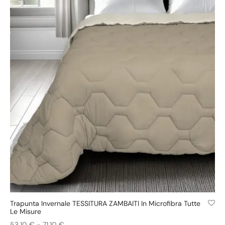
69,00 €.
48,30 €.
Trapunta Invernale TESSITURA ZAMBAITI In Microfibra Tutte
+ COLORI
Le Misure
Fascia
53,10
€
-
71,10
€