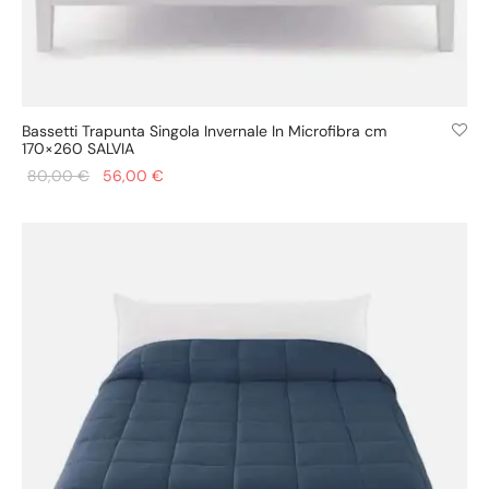
Bassetti Trapunta Singola Invernale In Microfibra cm
170×260 SALVIA
Il prezzo
Il prezzo
80,00
€
56,00
€
originale
attuale
era:
è:
80,00 €.
56,00 €.