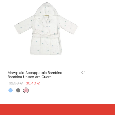
Maryplaid Accappatoio Bambino –
Bambina Unisex Art. Cuore
Il prezzo
Il prezzo
32,00
€
30,40
€
Questo
originale
attuale
Scegli
prodotto
era:
è:
ha
32,00 €.
30,40 €.
più
varianti.