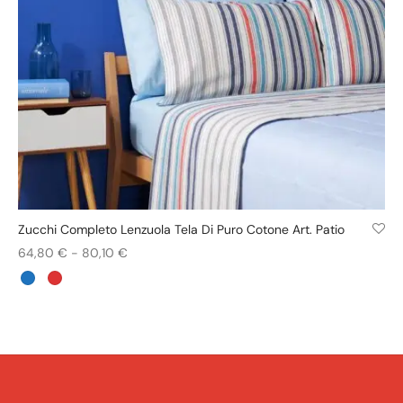
ON SUCRÈE VELLUTO ANTIMACCHIA
IPIUMINI SINGOLI PARURE COPRIPIUMINO ZUCCHI
TE
HI
IPOLTRONA
D PELLICCIA ECO
ETO BAGNO
RTINA LETTINO
 5 ANNI
INI SEDIE
GNA
IMATERASSI
HI
HI
LTE SOLO SOTTO CON ANGOLI SGANCIABILI
LTE SOLO SOTTO CON ANGOLI SGANCIABILI
LETO LETTO TINTO FILO
LETO LETTO COTONE ZUCCHI
ON SUCRÈE
ALONE LUNGO MEZZA MANICA
ALONE LUNGO MANICA LUNGA
LIAMO
D
 MARE
UNTA INVERNALE
OR 5-6 ANNI
BIULE CUCINA
NA BOTTARO
IPIUMINI
LTE SOLO SOPRA
HI
ALONE LUNGO MEZZA MANICA
AL
ETI ARREDO
 DOCCIA
OR 6-8 ANNI
TI FORNO
RE
LTE SOLO SOTTO CON ANGOLI
ME Factory
 ARREDO
OR 7-9 ANNI
APANE
UOLA
LTE SOLO SOTTO CON ANGOLI SGANCIABILI
ON SUCRÈE
OR 8-10 ANNI
INE
NI
NA MILITARE
OR 10-12 ANNI
AMERICANO
ER
YHOME
Zucchi Completo Lenzuola Tela Di Puro Cotone Art. Patio
+ COLORI
Fascia
OR 12-14 ANNI
ETI CUCINA
UNTE
PLAID
64,80
€
-
80,10
€
di
NGOLO NEONATI
GLIE
AMIAMOCI
prezzo:
da
GLIOLI BOTTARO
AITI
64,80 €
a
HI
80,10 €