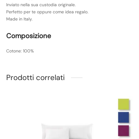
Inviato nella sua custodia originale.
Perfetto per te oppure come idea regalo.
Made in Italy.
Composizione
Cotone: 100%
Prodotti correlati