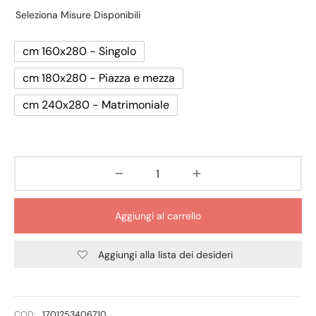
80,10 €
Seleziona Misure Disponibili
cm 160x280 - Singolo
cm 180x280 - Piazza e mezza
cm 240x280 - Matrimoniale
Aggiungi al carrello
Aggiungi alla lista dei desideri
COD:
1701253406710