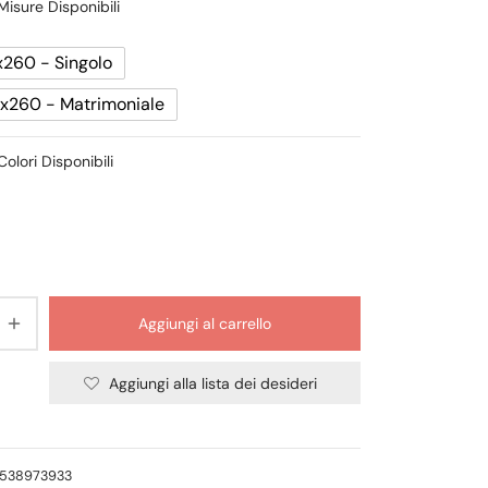
Misure Disponibili
da
41,30 €
260 - Singolo
a
x260 - Matrimoniale
55,30 €
Colori Disponibili
Aggiungi al carrello
Aggiungi alla lista dei desideri
6538973933