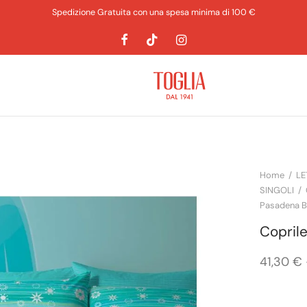
Spedizione Gratuita con una spesa minima di 100 €
Home
/
LE
SINGOLI
/
Pasadena B
Copril
41,30
€