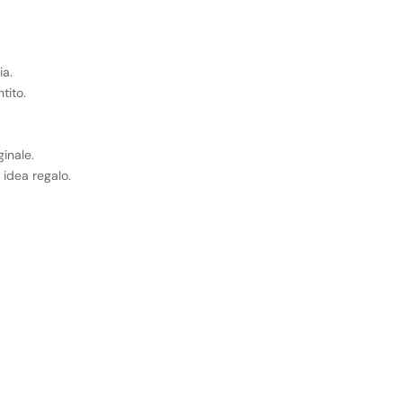
ia.
tito.
ginale.
idea regalo.