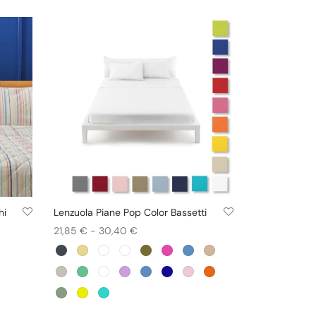
hi
Lenzuola Piane Pop Color Bassetti
+ COLORI
Fascia
21,85
€
-
30,40
€
Questo
di
Scegli
prodotto
prezzo:
ha
da
più
21,85 €
varianti.