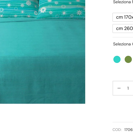
Seleziona 
cm 170x
cm 260
Seleziona 
COD:
170