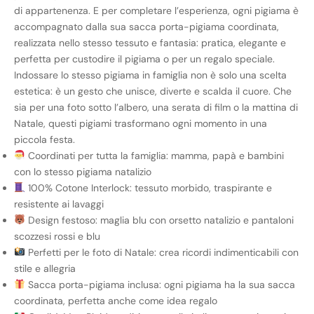
di appartenenza. E per completare l’esperienza, ogni pigiama è
accompagnato dalla sua sacca porta-pigiama coordinata,
realizzata nello stesso tessuto e fantasia: pratica, elegante e
perfetta per custodire il pigiama o per un regalo speciale.
Indossare lo stesso pigiama in famiglia non è solo una scelta
estetica: è un gesto che unisce, diverte e scalda il cuore. Che
sia per una foto sotto l’albero, una serata di film o la mattina di
Natale, questi pigiami trasformano ogni momento in una
piccola festa.
Coordinati per tutta la famiglia: mamma, papà e bambini
con lo stesso pigiama natalizio
100% Cotone Interlock: tessuto morbido, traspirante e
resistente ai lavaggi
Design festoso: maglia blu con orsetto natalizio e pantaloni
scozzesi rossi e blu
Perfetti per le foto di Natale: crea ricordi indimenticabili con
stile e allegria
Sacca porta-pigiama inclusa: ogni pigiama ha la sua sacca
coordinata, perfetta anche come idea regalo