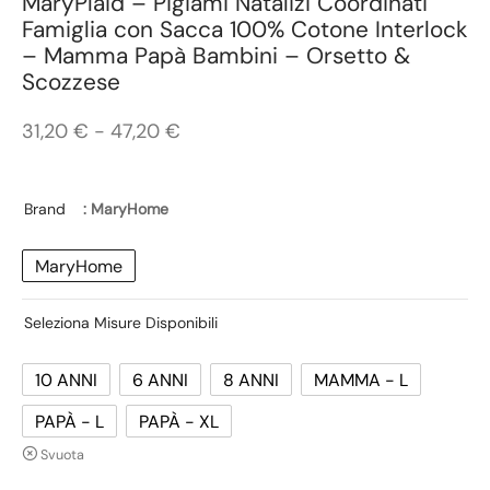
MaryPlaid – Pigiami Natalizi Coordinati
Famiglia con Sacca 100% Cotone Interlock
– Mamma Papà Bambini – Orsetto &
Scozzese
Fascia
31,20
€
-
47,20
€
di
prezzo:
Brand
: MaryHome
da
31,20 €
MaryHome
a
47,20 €
Seleziona Misure Disponibili
10 ANNI
6 ANNI
8 ANNI
MAMMA - L
PAPÀ - L
PAPÀ - XL
Svuota