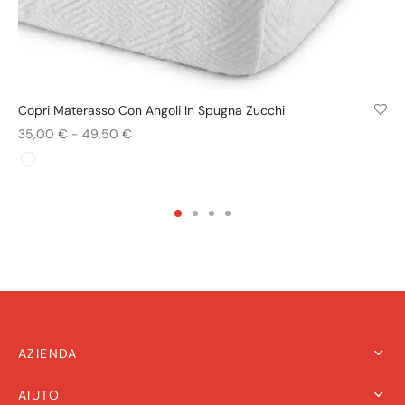
Copri Materasso Con Angoli In Spugna Zucchi
Fascia
35,00
€
-
49,50
€
di
prezzo:
da
35,00 €
a
49,50 €
AZIENDA
AIUTO