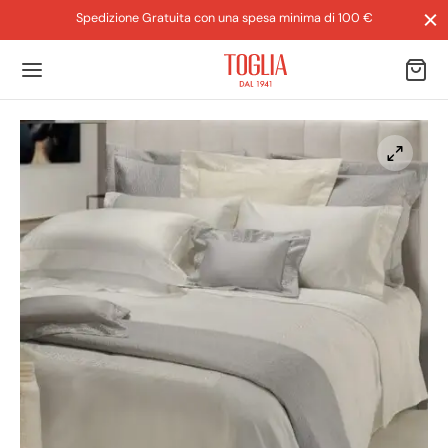
Spedizione Gratuita con una spesa minima di 100 €
ine.
Acc
Indietro
Indietro
Indietro
Indietro
Indietro
Indietro
Indietro
Indietro
Indietro
Indietro
Indietro
Indietro
Indietro
Indietro
Indietro
Indietro
Indietro
Indietro
Indietro
Indietro
Indietro
Indietro
Indietro
Indietro
Indietro
Indietro
Indietro
Indietro
Indietro
Indietro
Indietro
Indietro
Indietro
Indietro
Indietro
Indietro
Indietro
Indietro
Indietro
Indietro
Indietro
Indietro
Indietro
Indietro
Indietro
Indietro
Indietro
Indietro
Indietro
Indietro
Indietro
Indietro
Indietro
Indietro
Indietro
Indietro
Indietro
Indietro
Indietro
Indietro
Indietro
Indietro
Indietro
Indietro
Indietro
Indietro
Indietro
Indietro
Indietro
Indietro
Indietro
Indietro
Indietro
Indietro
Indietro
Indietro
Indietro
Indietro
Indietro
Indietro
Indietro
Indietro
Indietro
Indietro
Indietro
Indietro
Indietro
Indietro
Indietro
Indietro
Indietro
Indietro
Indietro
Indietro
Indietro
Indietro
Indietro
Indietro
Indietro
Indietro
Indietro
Indietro
Indietro
Indietro
Indietro
Indietro
Indietro
Indietro
Indietro
Indietro
Indietro
Indietro
Indietro
Indietro
Indietro
Indietro
Indietro
Indietro
Indietro
Indietro
Indietro
Indietro
Indietro
Indietro
Indietro
Indietro
Indietro
Indietro
Indietro
Indietro
Indietro
Indietro
Indietro
Indietro
Indietro
Indietro
Indietro
Indietro
Indietro
Indietro
Indietro
Indietro
Indietro
Indietro
Indietro
Indietro
Indietro
Indietro
Indietro
Indietro
Indietro
Indietro
Indietro
Indietro
Indietro
Indietro
Indietro
Indietro
Indietro
Indietro
Indietro
Indietro
Indietro
Indietro
Indietro
NG
ICUSCINI
SON SUCRÈE VELLUTO ANTIMACCHIA
D
ETI ARREDO
 ARREDO
180X270
270X270
NO
PPATOIO BASSETTI IN JERSEY DI COTONE
APPATOIO BASSETTI POP COLOR
PPATOIO DA VIAGGIO ZUCCHI
IUGAMANI
UGAMANI NIDO D’APE
IUGAMANI SPUGNA
 MARE
I
APPATOIO
INA
UGAPIATTI GIRELLE
IUGAPIATTI – CANOVACCIO
INE
 AMERICANO
AGLIE
TO
RTE IN PILE
RIMONIALI
ZA E MEZZA
GOLE
RIGUANCIALI
GNA
ILETTI LEGGERI
RIMONIALI
ZA E MEZZA
OLI
ILETTI TRAPUNTATI
RIMONIALI
ZA E MEZZA
OLI
RIMATERASSI
RIMONIALI
ZA E MEZZA
OLI
IPIUMINI
IPIUMINI MATRIMONIALI
PLETO COPRIPIUMINO
IPIUMINI MATRIMONIALI SOLO SACCO
IPIUMINI PIAZZA E MEZZA
URE COPRIPIUMINO
O SACCO
IPIUMINI SINGOLI
IPIUMINI SINGOLI PARURE COPRIPIUMINO
IPIUMINI SINGOLI SOLO SACCO
ERE
ONE
CALLE
A
ZUOLA
ZUOLA ALLA FRANCESE
PLETO LETTO COTONE
UOLA PIAZZA E MEZZA
PLETO LETTO COTONE
PLETO LETTO FLANELLA
LTE SOLO SOPRA
OLTE SOLO SOTTO CON ANGOLI
LTE SOLO SOTTO CON ANGOLI SGANCIABILI
ZUOLA SINGOLE
PLETO LETTO COTONE
ZUOLA SINGOLE COMPLETO LETTO FLANELLA
LTE SOLO SOPRA
OLTE SOLO SOTTO CON ANGOLI
LTE SOLO SOTTO CON ANGOLI SGANCIABILI
RIMONIALI
PLETO LETTO COTONE
PLETO LETTO FLANELLA
PLETO LETTO PERCALLE
PLETO LETTO RASO DI COTONE
LETO LETTO TINTO FILO
LTE SOLO SOPRA
OLTE SOLO SOTTO CON ANGOLI
LTE SOLO SOTTO CON ANGOLI SGANCIABILI
INI
INI MATRIMONIALI
ROFIBRA
DO
OFIBRA ALOEE
DO
MA D’OCA
DO
DO MEDIO
INATO 4 STAGIONI
GERO PRIMAVERA ESTATE
INI MATRIMONIALI BAMBOO
DO
INATO 4 STAGIONI
INI PIAZZA E MEZZA
BOO
DO
INATO 4 STAGIONI
ROFIBRA
DO
OFIBRA ALOEE
DO
MA D’OCA
DO
DO MEDIO
INATO 4 STAGIONI
GERO PRIMAVERA ESTATE
INI SINGOLI
INI SINGOLI BAMBOO
AGIONI COMBINATO
DO
INI SINGOLI MICROFIBRA
DO
INI SINGOLI MICROFIBRA ALOE
DO
INI SINGOLI PIUMA D’OCA
DO
DO MEDIO
INATO 4 STAGIONI
INI SINGOLI PIUMA D’OCA LEGGERO
PER
ER MATRIMONIALI
ER PIAZZA E MEZZA
ER SINGOLI
PUNTE
PUNTE MATRIMONIALI
ONE
ROFIBRA
CALLE
O DI COTONE
UNTE PIAZZA E MEZZA
ONE
ZA MICROFIBRA
CALLE
O DI COTONE
PUNTE SINGOLE
ONE
ROFIBRA
CALLE
O DI COTONE
HION
NA
CIE DA NOTTE
ERNALE
DO COTONE
TO MILANO
AMI
IVO
ERNALE
DO COTONE
TO MILANO
AGLIE
IVO
ONE
COSA
MO
CCA DA CAMERA
ERNALE
DO COTONE
TO MILANO
AMI
IVO
ND
AVERA ESTATE
ICUSCINI
FOULARD BASSETTI COTONE CM 40X40
0X40
D BASSETTI GRANFOULARD
ON SUCRÈE
80X270
270 BASSETTI GRANFOULARD
270 BASSETTI GRANFOULARD
PPATOIO BASSETTI IN JERSEY DI COTONE
UGAMANI NIDO D’APE
UGAMANI NIDO D’APE ZUCCHI
UGAMANI SPUGNA ZUCCHI
ETTI TELIMARE
PPATOIO
ppatoi Bimbi
UGAPIATTI GIRELLE
ARO
ONE
PPUCCIO FANTASIA BOTTARO
ETTI GRANFOULARD
MACCHIA RESINATE
RTE IN PILE
IMONIALI
PLAYD
PLAYD
PLAYD
GNA
ON SUCRÈE
IMONIALI
ACCI
ETTI
ETTI
IMONIALI
ACCI
ETTI
ETTI
IMONIALI
ANGOLI IMPERMEABILE SANITARIO
ANGOLI IMPERMEABILE SANITARIO
 ANGOLI IN SPUGNA ELASTICIZZATI
IPIUMINI MATRIMONIALI
LETO COPRIPIUMINO
ETTI
IPIUMINI MATRIMONIALI SOLO SACCO BASSETTI
RE COPRIPIUMINO
ETTI
IPIUMINO SOLO SACCO BASSETTI
IPIUMINI SINGOLI PARURE COPRIPIUMINO
IPIUMINI SINGOLI PARURE COPRIPIUMINO BASSETTI
IPIUMINI SINGOLI SOLO SACCO BASSETTI
ONE
ETTI
HI
ACCI
UOLA ALLA FRANCESE
LETO LETTO COTONE
ETTI
LETO LETTO COTONE
ETTI
ETTI
ETTI
ETTI
ETTI
LETO LETTO COTONE
ETTI
ETTI
ETTI
ETTI
ETTI
LETO LETTO COTONE
LETO LENZUOLA COTONE COGAL
UOLA MATRIMONIALI COMPLETO LETTO FLANELLA
ACCI
ACCI
ACCI
ETTI
ETTI
ETTI
INI MATRIMONIALI
OFIBRA
DO
ETTI
DO
ETTI
DO
ETTI
ME FACTORY
ME FACTORY
ME FACTORY
DO
ME FACTORY
ME FACTORY
BOO
DO
ME FACTORY
ME FACTORY
DO
ETTI
DO
ETTI
DO
ETTI
INI PIAZZA E MEZZA PIUMADOCA CALDO MEDIO
INI PIAZZA E MEZZA PIUMADOCA COMBINATO 4
ME FACTORY
INI SINGOLI BAMBOO
AGIONI COMBINATO
ME FACTORY
ME FACTORY
DO
ETTI
DO
ETTI
DO
ETTI
ME FACTORY
ME FACTORY
ER MATRIMONIALI
ME FACTORY
ME FACTORY
ME FACTORY
UNTE MATRIMONIALI
ONE
ETTI
ETTI
ETTI
ETTI GRANFOULARD
ONE
ETTI
ETTI
ETTI
ETTI GRANFOULARD
ONE
ETTI
ETTI
ETTI
ETTI GRANFOULARD
NA
CIE DA NOTTE
VO
DO COTONE
LIAMO
LIAMO
VO
ALONE CORTO E CANOTTIERA
DO COTONE
LIAMO
LIAMO
LIAMO
VO
ONE
YHOME
YHOME
CA DA CAMERA
RNALE
DO COTONE
LIAMO
AMIAMOCI
VO
ALONE CORTO E CANNOTTIERA
ETTI
ETTI
ME FACTORY
IONI INHOME FACTORY
ME FACTORY
IDIVANO A 2 POSTI
FOULARD BASSETTI RASO CM 40X40
0X50
D IN PILE CON APPLICAZIONI
70X270
270 ZUCCHI
PPATOIO BASSETTI POP COLOR
UGAMANI SPUGNA
LETO LENZUOLA CARROZZINA
 1-2 ANNI
UGAPIATTI – CANOVACCIO
NE BOTTARO
PPUCCIO TINTA UNITA BOTTARO
C MARICLÒ
ONE
IGUANCIALI
ZA E MEZZA
HI
ZA E MEZZA
ETTI
HI
HI
ZA E MEZZA
ETTI
HI
HI
ZA E MEZZA
ANGOLI IN SPUGNA
ANGOLI IN SPUGNA
ANGOLI IMPERMEABILE SANITARIO
IPIUMINI PIAZZA E MEZZA
IPIUMINI MATRIMONIALI PARURE COPRIPIUMINO
ON SUCRÈE
 SACCO
ON SUCRÈE
IPIUMINI SINGOLI SOLO SACCO
IPIUMINI SINGOLI PARURE COPRIPIUMINO MAISON
ALLE
AITI
UOLA PIAZZA E MEZZA
AITI
LETO LETTO FLANELLA
AITI
AITI
AITI
AITI
UOLA SINGOLE COMPLETO LETTO FLANELLA
AITI
AITI
AITI
AITI
LETO LETTO FLANELLA
LETO LETTO COTONE BASSETTI
ETTI
ETTI
ON SUCRÈE
AITI
AITI
INI PIAZZA E MEZZA
OFIBRA ALOEE
O MEDIO
ME FACTORY
INATO 4 STAGIONI
OFIBRA
INATO 4 STAGIONI
O MEDIO
ME FACTORY
INI SINGOLI MICROFIBRA
DO
O MEDIO
ME FACTORY
ER PIAZZA E MEZZA
UNTE PIAZZA E MEZZA
OFIBRA
ETTI GRANFOULARD
AITI
HI
AITI
A MICROFIBRA
ETTI GRANFOULARD
AITI
HI
AITI
OFIBRA
ETTI GRANFOULARD
AITI
HI
AITI
O
MI
RNALE
O MILANO
Y HOME
Y HOME
RNALE
ALONE CORTO MANICA CORTA
YHOME
Y HOME
YHOME
RNALE
OSA
MI
O COTONE
NA MILITARE
 Home
RNALE
ALONE CORTO MANICA CORTA
C MARICLÒ
ÈE
UOLA MATRIMONIALI COMPLETO LETTO FLANELLA
IDIVANO A 3 POSTI
ON SUCRÈE TESSUTO KORIN IMPERMEABILE CM
0X60
 IN PILE TINTA UNITA
PPATOIO DA VIAGGIO ZUCCHI
LETO LENZUOLA LETTINO
 3-4 ANNI
UGHINO
O LINO
RATE FANTASIA BOTTARO
ARO
RMEABILI NO STIRO KORIN
ILETTI LEGGERI
OLE
OLI
MARINE
OLI
MARINE
OLI
ANGOLI IN SPUGNA ELASTICIZZATI
ANGOLI IN SPUGNA ELASTICIZZATI
ANGOLI IN SPUGNA
IPIUMINI SINGOLI
IPIUMINI MATRIMONIALI SOLO SACCO
AITI
AITI
UOLA SINGOLE
HI
LTE SOLO SOPRA
HI
HI
HI
HI
LTE SOLO SOPRA
HI
HI
HI
HI
LETO LETTO PERCALLE
LETO LETTO COTONE MAISON SUCRÈE
HI
ETTI GRANFOULARD
HI
HI
HI
NI SINGOLI
A D’OCA
INATO 4 STAGIONI
OFIBRA ALOEE
INATO 4 STAGIONI
INI SINGOLI MICROFIBRA ALOE
INATO 4 STAGIONI
ER SINGOLI
UNTE SINGOLE
ALLE
AITI
HI
HI
ALLE
AITI
HI
HI
ALLE
AITI
HI
HI
AGLIE
ALONE LUNGO MAGLIA ABBOTTONATA
O MILANO
O MILANO
ALONE CORTO MEZZA MANICA
ARINE
AITI
40
IPIUMINI SINGOLI PARURE COPRIPIUMINO ZAMBAITI
IDIVANO A 4 POSTI
D LANA E MISTOLANA
UGAMANI
RTINA CARROZZINA
 4-6 ANNI
ROTAVOLA E RUNNER
 D’APE
RATE TINTA UNITA BOTTARO
ON SUCRÈE
ILETTI TRAPUNTATI
AITI
AITI
ANGOLI MICROFIBRA TRAPUNTATO
ANGOLI MICROFIBRA TRAPUNTATO
ANGOLI MICROFIBRA TRAPUNTATO
HI
IMONIALI
LTE SOLO SOTTO CON ANGOLI
LTE SOLO SOTTO CON ANGOLI
LETO LETTO RASO DI COTONE
LETO LETTO COTONE ZAMBAITI
AL
INI MATRIMONIALI BAMBOO
ERO PRIMAVERA ESTATE
A D’OCA
ERO PRIMAVERA ESTATE
INI SINGOLI PIUMA D’OCA
INI SINGOLI PIUMA D’OCA LEGGERO PRIMAVERA
 DI COTONE
HI
 DI COTONE
HI
 DI COTONE
HI
ALONE LUNGO MANICA LUNGA
ALONE LUNGO MAGLIA ABBOTTONATA
ARO
UOLA MATRIMONIALI COMPLETO LETTO FLANELLA