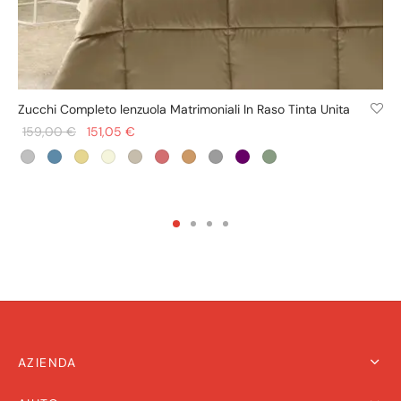
Zucchi Completo lenzuola Matrimoniali In Raso Tinta Unita
+ COLORI
Il prezzo
Il prezzo
159,00
€
151,05
€
originale
attuale
era:
è:
159,00 €.
151,05 €.
AZIENDA