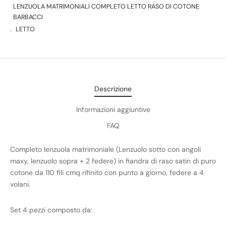
LENZUOLA MATRIMONIALI COMPLETO LETTO RASO DI COTONE
BARBACCI
,
LETTO
Descrizione
Informazioni aggiuntive
FAQ
Completo lenzuola matrimoniale (Lenzuolo sotto con angoli
maxy, lenzuolo sopra + 2 federe) in fiandra di raso satin di puro
cotone da 110 fili cmq rifinito con punto a giorno, federe a 4
volani.
Set 4 pezzi composto da: