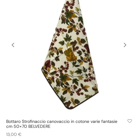
Bottaro Strofinaccio canovaccio in cotone varie fantasie
cm 50×70 BELVEDERE
13,00
€