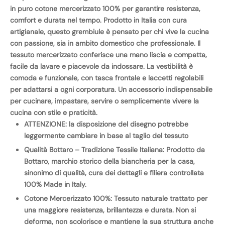
in puro cotone mercerizzato 100% per garantire resistenza,
comfort e durata nel tempo. Prodotto in Italia con cura
artigianale, questo grembiule è pensato per chi vive la cucina
con passione, sia in ambito domestico che professionale. Il
tessuto mercerizzato conferisce una mano liscia e compatta,
facile da lavare e piacevole da indossare. La vestibilità è
comoda e funzionale, con tasca frontale e laccetti regolabili
per adattarsi a ogni corporatura. Un accessorio indispensabile
per cucinare, impastare, servire o semplicemente vivere la
cucina con stile e praticità.
ATTENZIONE: la disposizione del disegno potrebbe
leggermente cambiare in base al taglio del tessuto
Qualità Bottaro – Tradizione Tessile Italiana: Prodotto da
Bottaro, marchio storico della biancheria per la casa,
sinonimo di qualità, cura dei dettagli e filiera controllata
100% Made in Italy.
Cotone Mercerizzato 100%: Tessuto naturale trattato per
una maggiore resistenza, brillantezza e durata. Non si
deforma, non scolorisce e mantiene la sua struttura anche