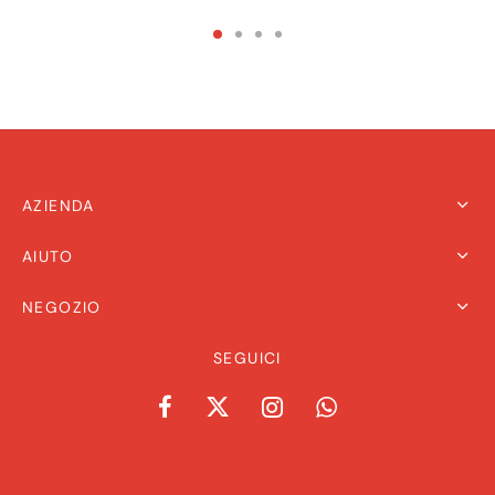
AZIENDA
AIUTO
NEGOZIO
SEGUICI