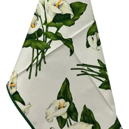
ON SUCRÈE VELLUTO ANTIMACCHIA
IPIUMINI SINGOLI PARURE COPRIPIUMINO ZUCCHI
TE
HI
IPOLTRONA
D PELLICCIA ECO
ETO BAGNO
RTINA LETTINO
 5 ANNI
INI SEDIE
GNA
IMATERASSI
HI
HI
LTE SOLO SOTTO CON ANGOLI SGANCIABILI
LTE SOLO SOTTO CON ANGOLI SGANCIABILI
LETO LETTO TINTO FILO
LETO LETTO COTONE ZUCCHI
ON SUCRÈE
ALONE LUNGO MEZZA MANICA
ALONE LUNGO MANICA LUNGA
LIAMO
D
 MARE
UNTA INVERNALE
OR 5-6 ANNI
BIULE CUCINA
NA BOTTARO
IPIUMINI
LTE SOLO SOPRA
HI
ALONE LUNGO MEZZA MANICA
AL
ETI ARREDO
 DOCCIA
OR 6-8 ANNI
TI FORNO
RE
LTE SOLO SOTTO CON ANGOLI
ME Factory
 ARREDO
OR 7-9 ANNI
APANE
UOLA
LTE SOLO SOTTO CON ANGOLI SGANCIABILI
ON SUCRÈE
OR 8-10 ANNI
INE
NI
NA MILITARE
OR 10-12 ANNI
AMERICANO
ER
YHOME
OR 12-14 ANNI
ETI CUCINA
UNTE
PLAID
NGOLO NEONATI
GLIE
AMIAMOCI
GLIOLI BOTTARO
AITI
HI