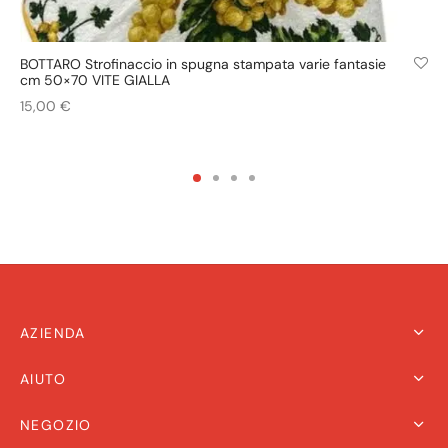
BOTTARO Strofinaccio in spugna stampata varie fantasie
cm 50×70 VITE GIALLA
15,00
€
AZIENDA
AIUTO
NEGOZIO