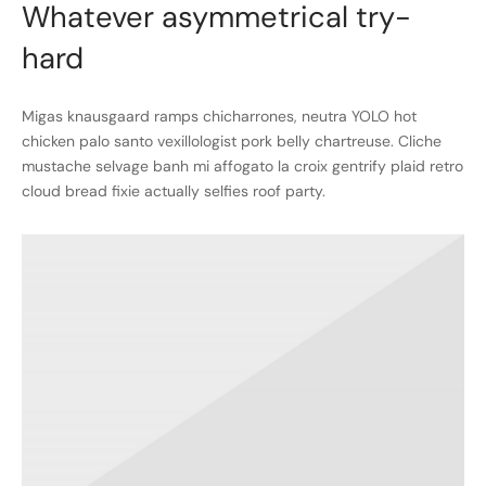
Whatever asymmetrical try-
hard
Migas knausgaard ramps chicharrones, neutra YOLO hot
chicken palo santo vexillologist pork belly chartreuse. Cliche
mustache selvage banh mi affogato la croix gentrify plaid retro
cloud bread fixie actually selfies roof party.