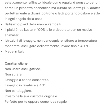
esteticamente raffinato. Ideale come regalo, è pensato per chi
cerca un prodotto economico ma curato nei dettagli. Si adatta
perfettamente a divani, poltrone o letti, portando calore e stile
in ogni angolo della casa
Bellissimo plaid della marca Zambaiti
Il plaid è realizzato in 100% pile e decorato con un motivo
animalier
Istruzioni di lavaggio: non candeggiare, stirare a temperatura
moderata, asciugare delicatamente, lavare fino a 40 °C
Made In Italy
Caratteristiche
Non usare asciugatrice.
Non stirare.
Lavaggio a secco consentito.
Lavaggio in lavatrice a 40°.
Non candeggiare.
Inviato nella sua custodia originale.
Perfetto per te oppure come idea regalo.