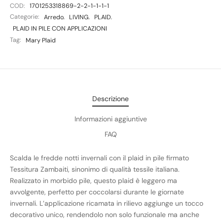
COD:
1701253318869-2-2-1-1-1-1
Categorie:
Arredo
,
LIVING
,
PLAID
,
PLAID IN PILE CON APPLICAZIONI
Tag:
Mary Plaid
Descrizione
Informazioni aggiuntive
FAQ
Scalda le fredde notti invernali con il plaid in pile firmato
Tessitura Zambaiti, sinonimo di qualità tessile italiana.
Realizzato in morbido pile, questo plaid è leggero ma
avvolgente, perfetto per coccolarsi durante le giornate
invernali. L’applicazione ricamata in rilievo aggiunge un tocco
decorativo unico, rendendolo non solo funzionale ma anche