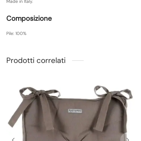
Made in Italy.
Composizione
Pile: 100%
Prodotti correlati