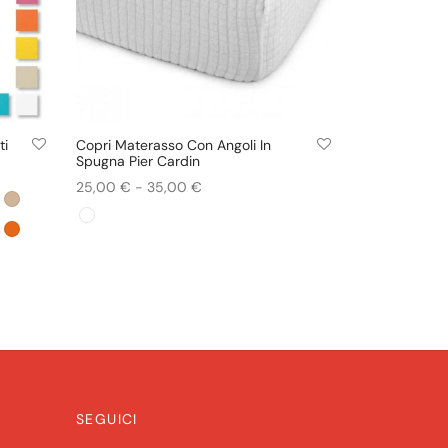
ti
Copri Materasso Con Angoli In
LORI
Spugna Pier Cardin
Fascia
25,00
€
-
35,00
€
Questo
di
Scegli
prodotto
prezzo:
ha
da
più
25,00 €
varianti.
a
Le
35,00 €
opzioni
possono
essere
scelte
SEGUICI
nella