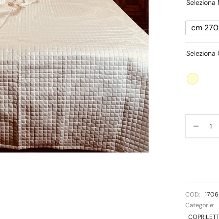
Seleziona 
cm 270
Seleziona 
COD:
170
Categorie:
COPRILETT