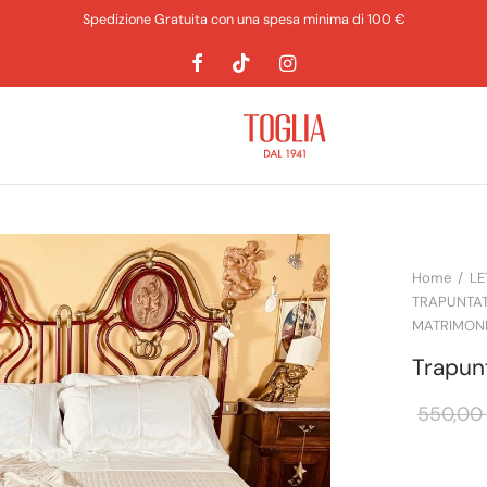
Accedi o registrati per v
Home
/
LE
TRAPUNTAT
MATRIMONI
Trapun
550,0