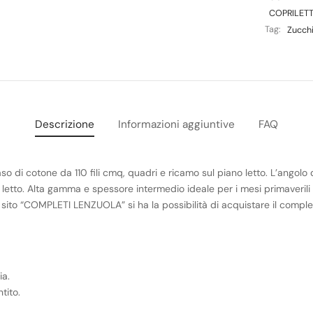
COPRILETT
Tag:
Zucch
Descrizione
Informazioni aggiuntive
FAQ
so di cotone da 110 fili cmq, quadri e ricamo sul piano letto. L’angol
 letto. Alta gamma e spessore intermedio ideale per i mesi primaverili
l sito “COMPLETI LENZUOLA” si ha la possibilità di acquistare il complet
ia.
tito.