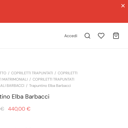
erificare la disponibilità o effettuare un ordine.
Accedi
TTO
/
COPRILETTI TRAPUNTATI
/
COPRILETTI
I MATRIMONIALI
/
COPRILETTI TRAPUNTATI
ALI BARBACCI
/
Trapuntino Elba Barbacci
tino Elba Barbacci
Il prezzo
Il prezzo
0
€
440,00
€
originale
attuale è:
era:
440,00 €.