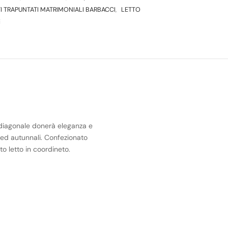
I TRAPUNTATI MATRIMONIALI BARBACCI
,
LETTO
i
o diagonale donerà eleganza e
 ed autunnali. Confezionato
o letto in coordineto.