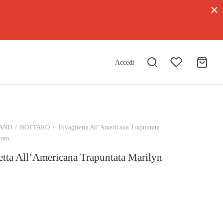
Accedi
AND
/
BOTTARO
/
Tovaglietta All’Americana Trapuntata
taro
etta All’Americana Trapuntata Marilyn