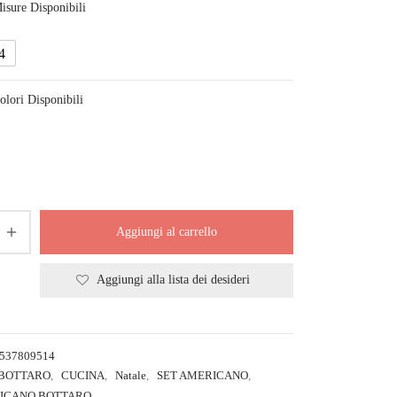
isure Disponibili
4
olori Disponibili
Aggiungi al carrello
Aggiungi alla lista dei desideri
537809514
BOTTARO
,
CUCINA
,
Natale
,
SET AMERICANO
,
RICANO BOTTARO