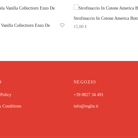
Strofinaccio In Cotone America Bott
 Vanilla Collectiorn Enzo De
15,00
€
Aggiungi al carrello
 al carrello
O
NEGOZIO
 Policy
+39 0827 34 491
 Conditions
info@toglia.it