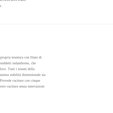
o
ropria tessitura con filato di
osiddetti indanthrene, che
oro. Tutti i tessuti della
assima stabilità dimensionale sia
. Prevede cuciture con cinque
avere cuciture senza interruzioni