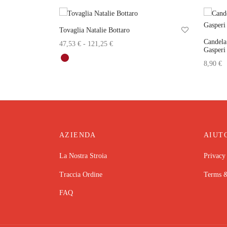
Out of Stock
Tovaglia Natalie Bottaro
Candela
Fascia di
47,53
€
-
121,25
€
Gasperi
prezzo:
Questo
Scegli
8,90
€
prodotto
da
Aggiungi
ha
47,53 €
più
a
varianti.
121,25 €
Le
opzioni
AZIENDA
AIUT
possono
essere
La Nostra Stroia
Privacy
scelte
nella
Traccia Ordine
Terms &
pagina
FAQ
del
prodotto