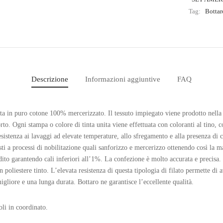
Tag:
Bottar
Descrizione
Informazioni aggiuntive
FAQ
a in puro cotone 100% mercerizzato. Il tessuto impiegato viene prodotto nella p
rto. Ogni stampa o colore di tinta unita viene effettuata con coloranti al tino, c
istenza ai lavaggi ad elevate temperature, allo sfregamento e alla presenza di cl
i a processi di nobilitazione quali sanforizzo e mercerizzo ottenendo così la m
dito garantendo cali inferiori all’1%. La confezione è molto accurata e precisa
n poliestere tinto. L’elevata resistenza di questa tipologia di filato permette di 
igliore e una lunga durata. Bottaro ne garantisce l’eccellente qualità.
ioli in coordinato.