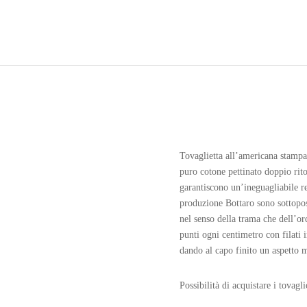
Tovaglietta all’americana stampat
puro cotone pettinato doppio rito
garantiscono un’ineguagliabile res
produzione Bottaro sono sottopost
nel senso della trama che dell’or
punti ogni centimetro con filati i
dando al capo finito un aspetto m
Possibilità di acquistare i tovagl