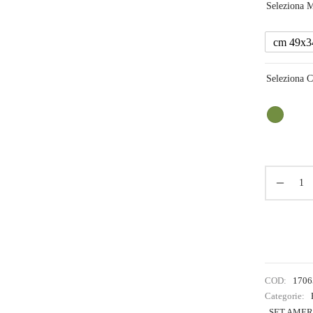
Seleziona M
cm 49x3
Seleziona C
COD:
1706
Categorie:
SET AME