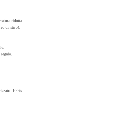
ratura ridotta.
ro da stiro).
le.
 regalo.
rizzato: 100%