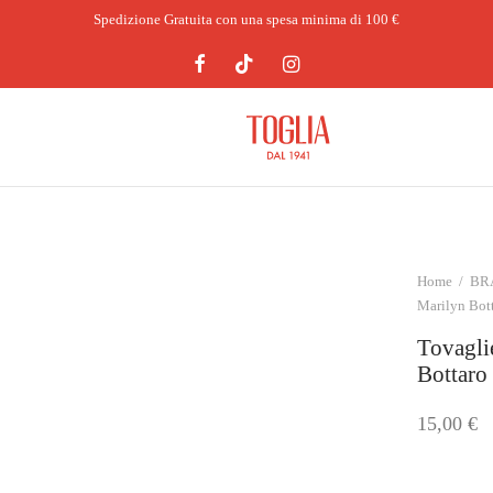
Spedizione Gratuita con una spesa minima di 100 €
Home
/
BR
Marilyn Bot
Tovagli
Bottaro
15,00
€