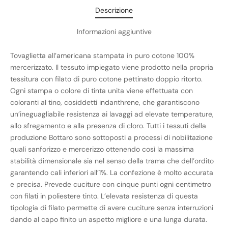
Descrizione
Informazioni aggiuntive
Tovaglietta all’americana stampata in puro cotone 100%
mercerizzato. Il tessuto impiegato viene prodotto nella propria
tessitura con filato di puro cotone pettinato doppio ritorto.
Ogni stampa o colore di tinta unita viene effettuata con
coloranti al tino, cosiddetti indanthrene, che garantiscono
un’ineguagliabile resistenza ai lavaggi ad elevate temperature,
allo sfregamento e alla presenza di cloro. Tutti i tessuti della
produzione Bottaro sono sottoposti a processi di nobilitazione
quali sanforizzo e mercerizzo ottenendo così la massima
stabilità dimensionale sia nel senso della trama che dell’ordito
garantendo cali inferiori all’1%. La confezione è molto accurata
e precisa. Prevede cuciture con cinque punti ogni centimetro
con filati in poliestere tinto. L’elevata resistenza di questa
tipologia di filato permette di avere cuciture senza interruzioni
dando al capo finito un aspetto migliore e una lunga durata.