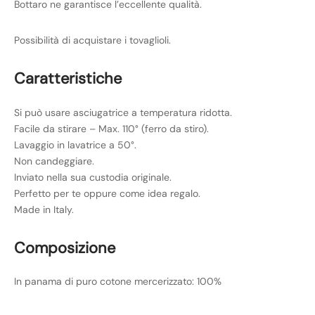
Bottaro ne garantisce l’eccellente qualità.
Possibilità di acquistare i tovaglioli.
Caratteristiche
Si può usare asciugatrice a temperatura ridotta.
Facile da stirare – Max. 110° (ferro da stiro).
Lavaggio in lavatrice a 50°.
Non candeggiare.
Inviato nella sua custodia originale.
Perfetto per te oppure come idea regalo.
Made in Italy.
Composizione
In panama di puro cotone mercerizzato: 100%