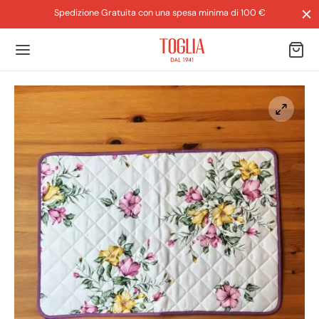
Spedizione Gratuita con una spesa minima di 100 €
ine.
Acc
Indietro
Indietro
Indietro
Indietro
Indietro
Indietro
Indietro
Indietro
Indietro
Indietro
Indietro
Indietro
Indietro
Indietro
Indietro
Indietro
Indietro
Indietro
Indietro
Indietro
Indietro
Indietro
Indietro
Indietro
Indietro
Indietro
Indietro
Indietro
Indietro
Indietro
Indietro
Indietro
Indietro
Indietro
Indietro
Indietro
Indietro
Indietro
Indietro
Indietro
Indietro
Indietro
Indietro
Indietro
Indietro
Indietro
Indietro
Indietro
Indietro
Indietro
Indietro
Indietro
Indietro
Indietro
Indietro
Indietro
Indietro
Indietro
Indietro
Indietro
Indietro
Indietro
Indietro
Indietro
Indietro
Indietro
Indietro
Indietro
Indietro
Indietro
Indietro
Indietro
Indietro
Indietro
Indietro
Indietro
Indietro
Indietro
Indietro
Indietro
Indietro
Indietro
Indietro
Indietro
Indietro
Indietro
Indietro
Indietro
Indietro
Indietro
Indietro
Indietro
Indietro
Indietro
Indietro
Indietro
Indietro
Indietro
Indietro
Indietro
Indietro
Indietro
Indietro
Indietro
Indietro
Indietro
Indietro
Indietro
Indietro
Indietro
Indietro
Indietro
Indietro
Indietro
Indietro
Indietro
Indietro
Indietro
Indietro
Indietro
Indietro
Indietro
Indietro
Indietro
Indietro
Indietro
Indietro
Indietro
Indietro
Indietro
Indietro
Indietro
Indietro
Indietro
Indietro
Indietro
Indietro
Indietro
Indietro
Indietro
Indietro
Indietro
Indietro
Indietro
Indietro
Indietro
Indietro
Indietro
Indietro
Indietro
Indietro
Indietro
Indietro
Indietro
Indietro
Indietro
Indietro
Indietro
Indietro
Indietro
Indietro
Indietro
Indietro
Indietro
Indietro
NG
ICUSCINI
SON SUCRÈE VELLUTO ANTIMACCHIA
D
ETI ARREDO
 ARREDO
180X270
270X270
NO
PPATOIO BASSETTI IN JERSEY DI COTONE
APPATOIO BASSETTI POP COLOR
PPATOIO DA VIAGGIO ZUCCHI
IUGAMANI
UGAMANI NIDO D’APE
IUGAMANI SPUGNA
 MARE
I
APPATOIO
INA
UGAPIATTI GIRELLE
IUGAPIATTI – CANOVACCIO
INE
 AMERICANO
AGLIE
TO
RTE IN PILE
RIMONIALI
ZA E MEZZA
GOLE
RIGUANCIALI
GNA
ILETTI LEGGERI
RIMONIALI
ZA E MEZZA
OLI
ILETTI TRAPUNTATI
RIMONIALI
ZA E MEZZA
OLI
RIMATERASSI
RIMONIALI
ZA E MEZZA
OLI
IPIUMINI
IPIUMINI MATRIMONIALI
PLETO COPRIPIUMINO
IPIUMINI MATRIMONIALI SOLO SACCO
IPIUMINI PIAZZA E MEZZA
URE COPRIPIUMINO
O SACCO
IPIUMINI SINGOLI
IPIUMINI SINGOLI PARURE COPRIPIUMINO
IPIUMINI SINGOLI SOLO SACCO
ERE
ONE
CALLE
A
ZUOLA
ZUOLA ALLA FRANCESE
PLETO LETTO COTONE
UOLA PIAZZA E MEZZA
PLETO LETTO COTONE
PLETO LETTO FLANELLA
LTE SOLO SOPRA
OLTE SOLO SOTTO CON ANGOLI
LTE SOLO SOTTO CON ANGOLI SGANCIABILI
ZUOLA SINGOLE
PLETO LETTO COTONE
ZUOLA SINGOLE COMPLETO LETTO FLANELLA
LTE SOLO SOPRA
OLTE SOLO SOTTO CON ANGOLI
LTE SOLO SOTTO CON ANGOLI SGANCIABILI
RIMONIALI
PLETO LETTO COTONE
PLETO LETTO FLANELLA
PLETO LETTO PERCALLE
PLETO LETTO RASO DI COTONE
LETO LETTO TINTO FILO
LTE SOLO SOPRA
OLTE SOLO SOTTO CON ANGOLI
LTE SOLO SOTTO CON ANGOLI SGANCIABILI
INI
INI MATRIMONIALI
ROFIBRA
DO
OFIBRA ALOEE
DO
MA D’OCA
DO
DO MEDIO
INATO 4 STAGIONI
GERO PRIMAVERA ESTATE
INI MATRIMONIALI BAMBOO
DO
INATO 4 STAGIONI
INI PIAZZA E MEZZA
BOO
DO
INATO 4 STAGIONI
ROFIBRA
DO
OFIBRA ALOEE
DO
MA D’OCA
DO
DO MEDIO
INATO 4 STAGIONI
GERO PRIMAVERA ESTATE
INI SINGOLI
INI SINGOLI BAMBOO
AGIONI COMBINATO
DO
INI SINGOLI MICROFIBRA
DO
INI SINGOLI MICROFIBRA ALOE
DO
INI SINGOLI PIUMA D’OCA
DO
DO MEDIO
INATO 4 STAGIONI
INI SINGOLI PIUMA D’OCA LEGGERO
PER
ER MATRIMONIALI
ER PIAZZA E MEZZA
ER SINGOLI
PUNTE
PUNTE MATRIMONIALI
ONE
ROFIBRA
CALLE
O DI COTONE
UNTE PIAZZA E MEZZA
ONE
ZA MICROFIBRA
CALLE
O DI COTONE
PUNTE SINGOLE
ONE
ROFIBRA
CALLE
O DI COTONE
HION
NA
CIE DA NOTTE
ERNALE
DO COTONE
TO MILANO
AMI
IVO
ERNALE
DO COTONE
TO MILANO
AGLIE
IVO
ONE
COSA
MO
CCA DA CAMERA
ERNALE
DO COTONE
TO MILANO
AMI
IVO
ND
AVERA ESTATE
ICUSCINI
FOULARD BASSETTI COTONE CM 40X40
0X40
D BASSETTI GRANFOULARD
ON SUCRÈE
80X270
270 BASSETTI GRANFOULARD
270 BASSETTI GRANFOULARD
PPATOIO BASSETTI IN JERSEY DI COTONE
UGAMANI NIDO D’APE
UGAMANI NIDO D’APE ZUCCHI
UGAMANI SPUGNA ZUCCHI
ETTI TELIMARE
PPATOIO
ppatoi Bimbi
UGAPIATTI GIRELLE
ARO
ONE
PPUCCIO FANTASIA BOTTARO
ETTI GRANFOULARD
MACCHIA RESINATE
RTE IN PILE
IMONIALI
PLAYD
PLAYD
PLAYD
GNA
ON SUCRÈE
IMONIALI
ACCI
ETTI
ETTI
IMONIALI
ACCI
ETTI
ETTI
IMONIALI
ANGOLI IMPERMEABILE SANITARIO
ANGOLI IMPERMEABILE SANITARIO
 ANGOLI IN SPUGNA ELASTICIZZATI
IPIUMINI MATRIMONIALI
LETO COPRIPIUMINO
ETTI
IPIUMINI MATRIMONIALI SOLO SACCO BASSETTI
RE COPRIPIUMINO
ETTI
IPIUMINO SOLO SACCO BASSETTI
IPIUMINI SINGOLI PARURE COPRIPIUMINO
IPIUMINI SINGOLI PARURE COPRIPIUMINO BASSETTI
IPIUMINI SINGOLI SOLO SACCO BASSETTI
ONE
ETTI
HI
ACCI
UOLA ALLA FRANCESE
LETO LETTO COTONE
ETTI
LETO LETTO COTONE
ETTI
ETTI
ETTI
ETTI
ETTI
LETO LETTO COTONE
ETTI
ETTI
ETTI
ETTI
ETTI
LETO LETTO COTONE
LETO LENZUOLA COTONE COGAL
UOLA MATRIMONIALI COMPLETO LETTO FLANELLA
ACCI
ACCI
ACCI
ETTI
ETTI
ETTI
INI MATRIMONIALI
OFIBRA
DO
ETTI
DO
ETTI
DO
ETTI
ME FACTORY
ME FACTORY
ME FACTORY
DO
ME FACTORY
ME FACTORY
BOO
DO
ME FACTORY
ME FACTORY
DO
ETTI
DO
ETTI
DO
ETTI
INI PIAZZA E MEZZA PIUMADOCA CALDO MEDIO
INI PIAZZA E MEZZA PIUMADOCA COMBINATO 4
ME FACTORY
INI SINGOLI BAMBOO
AGIONI COMBINATO
ME FACTORY
ME FACTORY
DO
ETTI
DO
ETTI
DO
ETTI
ME FACTORY
ME FACTORY
ER MATRIMONIALI
ME FACTORY
ME FACTORY
ME FACTORY
UNTE MATRIMONIALI
ONE
ETTI
ETTI
ETTI
ETTI GRANFOULARD
ONE
ETTI
ETTI
ETTI
ETTI GRANFOULARD
ONE
ETTI
ETTI
ETTI
ETTI GRANFOULARD
NA
CIE DA NOTTE
VO
DO COTONE
LIAMO
LIAMO
VO
ALONE CORTO E CANOTTIERA
DO COTONE
LIAMO
LIAMO
LIAMO
VO
ONE
YHOME
YHOME
CA DA CAMERA
RNALE
DO COTONE
LIAMO
AMIAMOCI
VO
ALONE CORTO E CANNOTTIERA
ETTI
ETTI
ME FACTORY
IONI INHOME FACTORY
ME FACTORY
IDIVANO A 2 POSTI
FOULARD BASSETTI RASO CM 40X40
0X50
D IN PILE CON APPLICAZIONI
70X270
270 ZUCCHI
PPATOIO BASSETTI POP COLOR
UGAMANI SPUGNA
LETO LENZUOLA CARROZZINA
 1-2 ANNI
UGAPIATTI – CANOVACCIO
NE BOTTARO
PPUCCIO TINTA UNITA BOTTARO
C MARICLÒ
ONE
IGUANCIALI
ZA E MEZZA
HI
ZA E MEZZA
ETTI
HI
HI
ZA E MEZZA
ETTI
HI
HI
ZA E MEZZA
ANGOLI IN SPUGNA
ANGOLI IN SPUGNA
ANGOLI IMPERMEABILE SANITARIO
IPIUMINI PIAZZA E MEZZA
IPIUMINI MATRIMONIALI PARURE COPRIPIUMINO
ON SUCRÈE
 SACCO
ON SUCRÈE
IPIUMINI SINGOLI SOLO SACCO
IPIUMINI SINGOLI PARURE COPRIPIUMINO MAISON
ALLE
AITI
UOLA PIAZZA E MEZZA
AITI
LETO LETTO FLANELLA
AITI
AITI
AITI
AITI
UOLA SINGOLE COMPLETO LETTO FLANELLA
AITI
AITI
AITI
AITI
LETO LETTO FLANELLA
LETO LETTO COTONE BASSETTI
ETTI
ETTI
ON SUCRÈE
AITI
AITI
INI PIAZZA E MEZZA
OFIBRA ALOEE
O MEDIO
ME FACTORY
INATO 4 STAGIONI
OFIBRA
INATO 4 STAGIONI
O MEDIO
ME FACTORY
INI SINGOLI MICROFIBRA
DO
O MEDIO
ME FACTORY
ER PIAZZA E MEZZA
UNTE PIAZZA E MEZZA
OFIBRA
ETTI GRANFOULARD
AITI
HI
AITI
A MICROFIBRA
ETTI GRANFOULARD
AITI
HI
AITI
OFIBRA
ETTI GRANFOULARD
AITI
HI
AITI
O
MI
RNALE
O MILANO
Y HOME
Y HOME
RNALE
ALONE CORTO MANICA CORTA
YHOME
Y HOME
YHOME
RNALE
OSA
MI
O COTONE
NA MILITARE
 Home
RNALE
ALONE CORTO MANICA CORTA
C MARICLÒ
ÈE
UOLA MATRIMONIALI COMPLETO LETTO FLANELLA
IDIVANO A 3 POSTI
ON SUCRÈE TESSUTO KORIN IMPERMEABILE CM
0X60
 IN PILE TINTA UNITA
PPATOIO DA VIAGGIO ZUCCHI
LETO LENZUOLA LETTINO
 3-4 ANNI
UGHINO
O LINO
RATE FANTASIA BOTTARO
ARO
RMEABILI NO STIRO KORIN
ILETTI LEGGERI
OLE
OLI
MARINE
OLI
MARINE
OLI
ANGOLI IN SPUGNA ELASTICIZZATI
ANGOLI IN SPUGNA ELASTICIZZATI
ANGOLI IN SPUGNA
IPIUMINI SINGOLI
IPIUMINI MATRIMONIALI SOLO SACCO
AITI
AITI
UOLA SINGOLE
HI
LTE SOLO SOPRA
HI
HI
HI
HI
LTE SOLO SOPRA
HI
HI
HI
HI
LETO LETTO PERCALLE
LETO LETTO COTONE MAISON SUCRÈE
HI
ETTI GRANFOULARD
HI
HI
HI
NI SINGOLI
A D’OCA
INATO 4 STAGIONI
OFIBRA ALOEE
INATO 4 STAGIONI
INI SINGOLI MICROFIBRA ALOE
INATO 4 STAGIONI
ER SINGOLI
UNTE SINGOLE
ALLE
AITI
HI
HI
ALLE
AITI
HI
HI
ALLE
AITI
HI
HI
AGLIE
ALONE LUNGO MAGLIA ABBOTTONATA
O MILANO
O MILANO
ALONE CORTO MEZZA MANICA
ARINE
AITI
40
IPIUMINI SINGOLI PARURE COPRIPIUMINO ZAMBAITI
IDIVANO A 4 POSTI
D LANA E MISTOLANA
UGAMANI
RTINA CARROZZINA
 4-6 ANNI
ROTAVOLA E RUNNER
 D’APE
RATE TINTA UNITA BOTTARO
ON SUCRÈE
ILETTI TRAPUNTATI
AITI
AITI
ANGOLI MICROFIBRA TRAPUNTATO
ANGOLI MICROFIBRA TRAPUNTATO
ANGOLI MICROFIBRA TRAPUNTATO
HI
IMONIALI
LTE SOLO SOTTO CON ANGOLI
LTE SOLO SOTTO CON ANGOLI
LETO LETTO RASO DI COTONE
LETO LETTO COTONE ZAMBAITI
AL
INI MATRIMONIALI BAMBOO
ERO PRIMAVERA ESTATE
A D’OCA
ERO PRIMAVERA ESTATE
INI SINGOLI PIUMA D’OCA
INI SINGOLI PIUMA D’OCA LEGGERO PRIMAVERA
 DI COTONE
HI
 DI COTONE
HI
 DI COTONE
HI
ALONE LUNGO MANICA LUNGA
ALONE LUNGO MAGLIA ABBOTTONATA
ARO
UOLA MATRIMONIALI COMPLETO LETTO FLANELLA