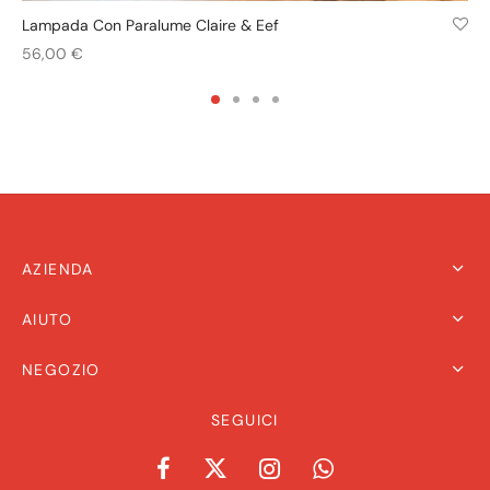
Lampada Con Paralume Claire & Eef
56,00
€
AZIENDA
AIUTO
NEGOZIO
SEGUICI