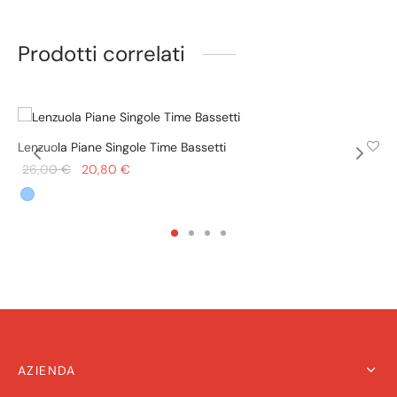
Prodotti correlati
Lenzuola Piane Singole Time Bassetti
Il prezzo
Il prezzo
26,00
€
20,80
€
originale
attuale
era:
è:
26,00 €.
20,80 €.
AZIENDA