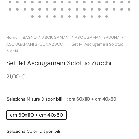
ON SUCRÈE VELLUTO ANTIMACCHIA
IPIUMINI SINGOLI PARURE COPRIPIUMINO ZUCCHI
TE
HI
IPOLTRONA
D PELLICCIA ECO
ETO BAGNO
RTINA LETTINO
 5 ANNI
INI SEDIE
GNA
IMATERASSI
HI
HI
LTE SOLO SOTTO CON ANGOLI SGANCIABILI
LTE SOLO SOTTO CON ANGOLI SGANCIABILI
LETO LETTO TINTO FILO
LETO LETTO COTONE ZUCCHI
ON SUCRÈE
ALONE LUNGO MEZZA MANICA
ALONE LUNGO MANICA LUNGA
LIAMO
D
 MARE
UNTA INVERNALE
OR 5-6 ANNI
BIULE CUCINA
NA BOTTARO
IPIUMINI
LTE SOLO SOPRA
HI
ALONE LUNGO MEZZA MANICA
AL
ETI ARREDO
 DOCCIA
OR 6-8 ANNI
TI FORNO
RE
LTE SOLO SOTTO CON ANGOLI
ME Factory
Home
/
BAGNO
/
ASCIUGAMANI
/
ASCIUGAMANI SPUGNA
/
ASCIUGAMANI SPUGNA ZUCCHI
/
Set 1+1 Asciugamani Solotuo
 ARREDO
OR 7-9 ANNI
APANE
UOLA
LTE SOLO SOTTO CON ANGOLI SGANCIABILI
ON SUCRÈE
Zucchi
OR 8-10 ANNI
INE
NI
NA MILITARE
Set 1+1 Asciugamani Solotuo Zucchi
OR 10-12 ANNI
AMERICANO
ER
YHOME
21,00
€
OR 12-14 ANNI
ETI CUCINA
UNTE
PLAID
Seleziona Misure Disponibili
: cm 60x110 + cm 40x60
NGOLO NEONATI
GLIE
AMIAMOCI
GLIOLI BOTTARO
AITI
cm 60x110 + cm 40x60
HI
Seleziona Colori Disponibili