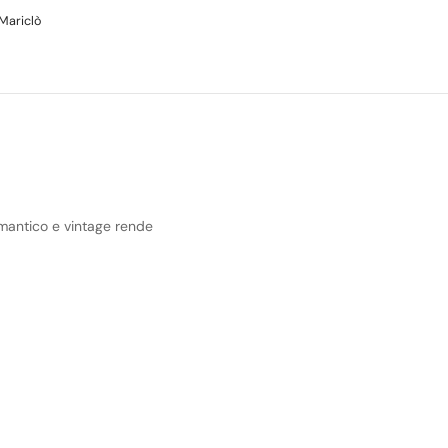
Mariclò
omantico e vintage rende