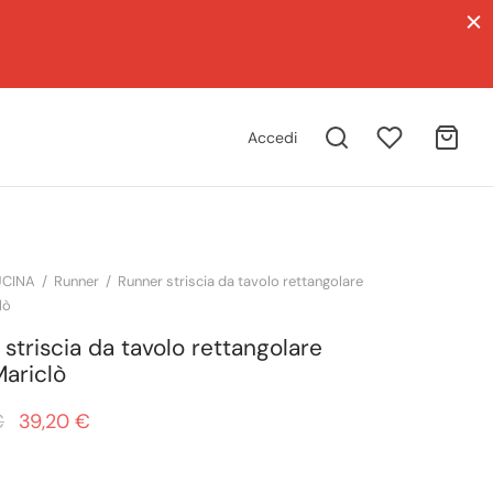
Accedi
CINA
/
Runner
/
Runner striscia da tavolo rettangolare
lò
striscia da tavolo rettangolare
Mariclò
Il prezzo
Il prezzo
€
39,20
€
originale
attuale
era:
è: