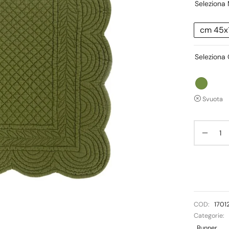
Seleziona 
cm 45x
Seleziona 
Svuota
COD:
1701
Categorie:
Runner