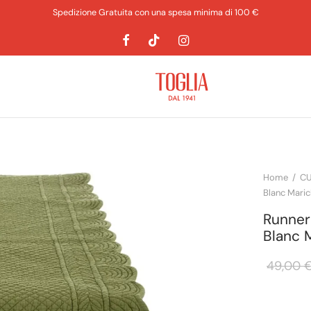
Spedizione Gratuita con una spesa minima di 100 €
Home
/
CU
Blanc Maric
Runner 
Blanc 
49,00