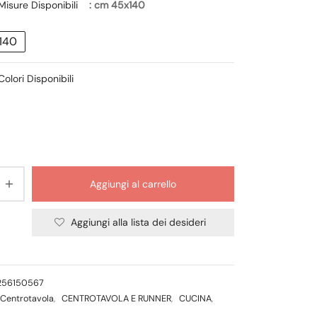
Misure Disponibili
: cm 45x140
49,00 €.
39,20 €.
140
Colori Disponibili
Aggiungi al carrello
Aggiungi alla lista dei desideri
256150567
Centrotavola
,
CENTROTAVOLA E RUNNER
,
CUCINA
,