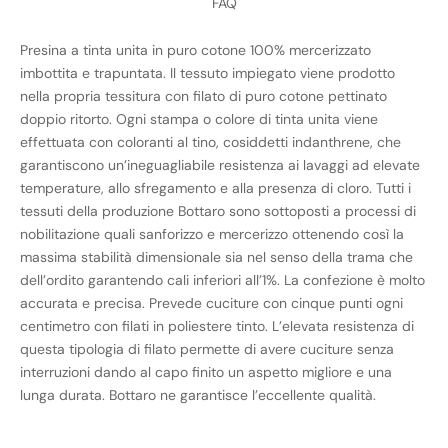
FAQ
Presina a tinta unita in puro cotone 100% mercerizzato
imbottita e trapuntata. Il tessuto impiegato viene prodotto
nella propria tessitura con filato di puro cotone pettinato
doppio ritorto. Ogni stampa o colore di tinta unita viene
effettuata con coloranti al tino, cosiddetti indanthrene, che
garantiscono un’ineguagliabile resistenza ai lavaggi ad elevate
temperature, allo sfregamento e alla presenza di cloro. Tutti i
tessuti della produzione Bottaro sono sottoposti a processi di
nobilitazione quali sanforizzo e mercerizzo ottenendo così la
massima stabilità dimensionale sia nel senso della trama che
dell’ordito garantendo cali inferiori all’1%. La confezione è molto
accurata e precisa. Prevede cuciture con cinque punti ogni
centimetro con filati in poliestere tinto. L’elevata resistenza di
questa tipologia di filato permette di avere cuciture senza
interruzioni dando al capo finito un aspetto migliore e una
lunga durata. Bottaro ne garantisce l’eccellente qualità.