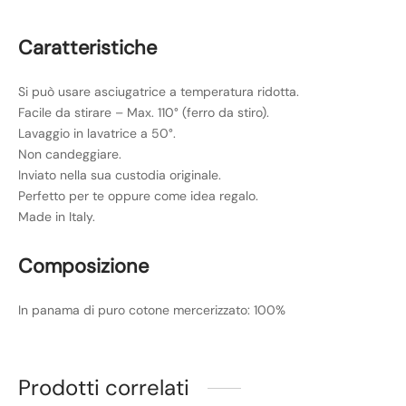
Caratteristiche
Si può usare asciugatrice a temperatura ridotta.
Facile da stirare – Max. 110° (ferro da stiro).
Lavaggio in lavatrice a 50°.
Non candeggiare.
Inviato nella sua custodia originale.
Perfetto per te oppure come idea regalo.
Made in Italy.
Composizione
In panama di puro cotone mercerizzato: 100%
Prodotti correlati