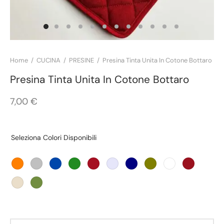
ON SUCRÈE VELLUTO ANTIMACCHIA
IPIUMINI SINGOLI PARURE COPRIPIUMINO ZUCCHI
TE
HI
IPOLTRONA
D PELLICCIA ECO
ETO BAGNO
RTINA LETTINO
 5 ANNI
INI SEDIE
GNA
IMATERASSI
HI
HI
LTE SOLO SOTTO CON ANGOLI SGANCIABILI
LTE SOLO SOTTO CON ANGOLI SGANCIABILI
LETO LETTO TINTO FILO
LETO LETTO COTONE ZUCCHI
ON SUCRÈE
ALONE LUNGO MEZZA MANICA
ALONE LUNGO MANICA LUNGA
LIAMO
D
 MARE
UNTA INVERNALE
OR 5-6 ANNI
BIULE CUCINA
NA BOTTARO
IPIUMINI
LTE SOLO SOPRA
HI
ALONE LUNGO MEZZA MANICA
AL
ETI ARREDO
 DOCCIA
OR 6-8 ANNI
TI FORNO
RE
LTE SOLO SOTTO CON ANGOLI
ME Factory
Home
/
CUCINA
/
PRESINE
/
Presina Tinta Unita In Cotone Bottaro
 ARREDO
OR 7-9 ANNI
APANE
UOLA
LTE SOLO SOTTO CON ANGOLI SGANCIABILI
ON SUCRÈE
Presina Tinta Unita In Cotone Bottaro
OR 8-10 ANNI
INE
NI
NA MILITARE
7,00
€
OR 10-12 ANNI
AMERICANO
ER
YHOME
Seleziona Colori Disponibili
OR 12-14 ANNI
ETI CUCINA
UNTE
PLAID
NGOLO NEONATI
GLIE
AMIAMOCI
GLIOLI BOTTARO
AITI
HI