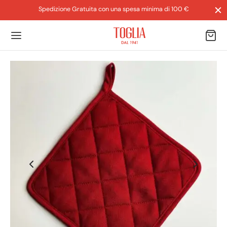
Spedizione Gratuita con una spesa minima di 100 €
ine.
Acc
Indietro
Indietro
Indietro
Indietro
Indietro
Indietro
Indietro
Indietro
Indietro
Indietro
Indietro
Indietro
Indietro
Indietro
Indietro
Indietro
Indietro
Indietro
Indietro
Indietro
Indietro
Indietro
Indietro
Indietro
Indietro
Indietro
Indietro
Indietro
Indietro
Indietro
Indietro
Indietro
Indietro
Indietro
Indietro
Indietro
Indietro
Indietro
Indietro
Indietro
Indietro
Indietro
Indietro
Indietro
Indietro
Indietro
Indietro
Indietro
Indietro
Indietro
Indietro
Indietro
Indietro
Indietro
Indietro
Indietro
Indietro
Indietro
Indietro
Indietro
Indietro
Indietro
Indietro
Indietro
Indietro
Indietro
Indietro
Indietro
Indietro
Indietro
Indietro
Indietro
Indietro
Indietro
Indietro
Indietro
Indietro
Indietro
Indietro
Indietro
Indietro
Indietro
Indietro
Indietro
Indietro
Indietro
Indietro
Indietro
Indietro
Indietro
Indietro
Indietro
Indietro
Indietro
Indietro
Indietro
Indietro
Indietro
Indietro
Indietro
Indietro
Indietro
Indietro
Indietro
Indietro
Indietro
Indietro
Indietro
Indietro
Indietro
Indietro
Indietro
Indietro
Indietro
Indietro
Indietro
Indietro
Indietro
Indietro
Indietro
Indietro
Indietro
Indietro
Indietro
Indietro
Indietro
Indietro
Indietro
Indietro
Indietro
Indietro
Indietro
Indietro
Indietro
Indietro
Indietro
Indietro
Indietro
Indietro
Indietro
Indietro
Indietro
Indietro
Indietro
Indietro
Indietro
Indietro
Indietro
Indietro
Indietro
Indietro
Indietro
Indietro
Indietro
Indietro
Indietro
Indietro
Indietro
Indietro
Indietro
Indietro
Indietro
Indietro
Indietro
Indietro
NG
ICUSCINI
SON SUCRÈE VELLUTO ANTIMACCHIA
D
ETI ARREDO
 ARREDO
180X270
270X270
NO
PPATOIO BASSETTI IN JERSEY DI COTONE
APPATOIO BASSETTI POP COLOR
PPATOIO DA VIAGGIO ZUCCHI
IUGAMANI
UGAMANI NIDO D’APE
IUGAMANI SPUGNA
 MARE
I
APPATOIO
INA
UGAPIATTI GIRELLE
IUGAPIATTI – CANOVACCIO
INE
 AMERICANO
AGLIE
TO
RTE IN PILE
RIMONIALI
ZA E MEZZA
GOLE
RIGUANCIALI
GNA
ILETTI LEGGERI
RIMONIALI
ZA E MEZZA
OLI
ILETTI TRAPUNTATI
RIMONIALI
ZA E MEZZA
OLI
RIMATERASSI
RIMONIALI
ZA E MEZZA
OLI
IPIUMINI
IPIUMINI MATRIMONIALI
PLETO COPRIPIUMINO
IPIUMINI MATRIMONIALI SOLO SACCO
IPIUMINI PIAZZA E MEZZA
URE COPRIPIUMINO
O SACCO
IPIUMINI SINGOLI
IPIUMINI SINGOLI PARURE COPRIPIUMINO
IPIUMINI SINGOLI SOLO SACCO
ERE
ONE
CALLE
A
ZUOLA
ZUOLA ALLA FRANCESE
PLETO LETTO COTONE
UOLA PIAZZA E MEZZA
PLETO LETTO COTONE
PLETO LETTO FLANELLA
LTE SOLO SOPRA
OLTE SOLO SOTTO CON ANGOLI
LTE SOLO SOTTO CON ANGOLI SGANCIABILI
ZUOLA SINGOLE
PLETO LETTO COTONE
ZUOLA SINGOLE COMPLETO LETTO FLANELLA
LTE SOLO SOPRA
OLTE SOLO SOTTO CON ANGOLI
LTE SOLO SOTTO CON ANGOLI SGANCIABILI
RIMONIALI
PLETO LETTO COTONE
PLETO LETTO FLANELLA
PLETO LETTO PERCALLE
PLETO LETTO RASO DI COTONE
LETO LETTO TINTO FILO
LTE SOLO SOPRA
OLTE SOLO SOTTO CON ANGOLI
LTE SOLO SOTTO CON ANGOLI SGANCIABILI
INI
INI MATRIMONIALI
ROFIBRA
DO
OFIBRA ALOEE
DO
MA D’OCA
DO
DO MEDIO
INATO 4 STAGIONI
GERO PRIMAVERA ESTATE
INI MATRIMONIALI BAMBOO
DO
INATO 4 STAGIONI
INI PIAZZA E MEZZA
BOO
DO
INATO 4 STAGIONI
ROFIBRA
DO
OFIBRA ALOEE
DO
MA D’OCA
DO
DO MEDIO
INATO 4 STAGIONI
GERO PRIMAVERA ESTATE
INI SINGOLI
INI SINGOLI BAMBOO
AGIONI COMBINATO
DO
INI SINGOLI MICROFIBRA
DO
INI SINGOLI MICROFIBRA ALOE
DO
INI SINGOLI PIUMA D’OCA
DO
DO MEDIO
INATO 4 STAGIONI
INI SINGOLI PIUMA D’OCA LEGGERO
PER
ER MATRIMONIALI
ER PIAZZA E MEZZA
ER SINGOLI
PUNTE
PUNTE MATRIMONIALI
ONE
ROFIBRA
CALLE
O DI COTONE
UNTE PIAZZA E MEZZA
ONE
ZA MICROFIBRA
CALLE
O DI COTONE
PUNTE SINGOLE
ONE
ROFIBRA
CALLE
O DI COTONE
HION
NA
CIE DA NOTTE
ERNALE
DO COTONE
TO MILANO
AMI
IVO
ERNALE
DO COTONE
TO MILANO
AGLIE
IVO
ONE
COSA
MO
CCA DA CAMERA
ERNALE
DO COTONE
TO MILANO
AMI
IVO
ND
AVERA ESTATE
ICUSCINI
FOULARD BASSETTI COTONE CM 40X40
0X40
D BASSETTI GRANFOULARD
ON SUCRÈE
80X270
270 BASSETTI GRANFOULARD
270 BASSETTI GRANFOULARD
PPATOIO BASSETTI IN JERSEY DI COTONE
UGAMANI NIDO D’APE
UGAMANI NIDO D’APE ZUCCHI
UGAMANI SPUGNA ZUCCHI
ETTI TELIMARE
PPATOIO
ppatoi Bimbi
UGAPIATTI GIRELLE
ARO
ONE
PPUCCIO FANTASIA BOTTARO
ETTI GRANFOULARD
MACCHIA RESINATE
RTE IN PILE
IMONIALI
PLAYD
PLAYD
PLAYD
GNA
ON SUCRÈE
IMONIALI
ACCI
ETTI
ETTI
IMONIALI
ACCI
ETTI
ETTI
IMONIALI
ANGOLI IMPERMEABILE SANITARIO
ANGOLI IMPERMEABILE SANITARIO
 ANGOLI IN SPUGNA ELASTICIZZATI
IPIUMINI MATRIMONIALI
LETO COPRIPIUMINO
ETTI
IPIUMINI MATRIMONIALI SOLO SACCO BASSETTI
RE COPRIPIUMINO
ETTI
IPIUMINO SOLO SACCO BASSETTI
IPIUMINI SINGOLI PARURE COPRIPIUMINO
IPIUMINI SINGOLI PARURE COPRIPIUMINO BASSETTI
IPIUMINI SINGOLI SOLO SACCO BASSETTI
ONE
ETTI
HI
ACCI
UOLA ALLA FRANCESE
LETO LETTO COTONE
ETTI
LETO LETTO COTONE
ETTI
ETTI
ETTI
ETTI
ETTI
LETO LETTO COTONE
ETTI
ETTI
ETTI
ETTI
ETTI
LETO LETTO COTONE
LETO LENZUOLA COTONE COGAL
UOLA MATRIMONIALI COMPLETO LETTO FLANELLA
ACCI
ACCI
ACCI
ETTI
ETTI
ETTI
INI MATRIMONIALI
OFIBRA
DO
ETTI
DO
ETTI
DO
ETTI
ME FACTORY
ME FACTORY
ME FACTORY
DO
ME FACTORY
ME FACTORY
BOO
DO
ME FACTORY
ME FACTORY
DO
ETTI
DO
ETTI
DO
ETTI
INI PIAZZA E MEZZA PIUMADOCA CALDO MEDIO
INI PIAZZA E MEZZA PIUMADOCA COMBINATO 4
ME FACTORY
INI SINGOLI BAMBOO
AGIONI COMBINATO
ME FACTORY
ME FACTORY
DO
ETTI
DO
ETTI
DO
ETTI
ME FACTORY
ME FACTORY
ER MATRIMONIALI
ME FACTORY
ME FACTORY
ME FACTORY
UNTE MATRIMONIALI
ONE
ETTI
ETTI
ETTI
ETTI GRANFOULARD
ONE
ETTI
ETTI
ETTI
ETTI GRANFOULARD
ONE
ETTI
ETTI
ETTI
ETTI GRANFOULARD
NA
CIE DA NOTTE
VO
DO COTONE
LIAMO
LIAMO
VO
ALONE CORTO E CANOTTIERA
DO COTONE
LIAMO
LIAMO
LIAMO
VO
ONE
YHOME
YHOME
CA DA CAMERA
RNALE
DO COTONE
LIAMO
AMIAMOCI
VO
ALONE CORTO E CANNOTTIERA
ETTI
ETTI
ME FACTORY
IONI INHOME FACTORY
ME FACTORY
IDIVANO A 2 POSTI
FOULARD BASSETTI RASO CM 40X40
0X50
D IN PILE CON APPLICAZIONI
70X270
270 ZUCCHI
PPATOIO BASSETTI POP COLOR
UGAMANI SPUGNA
LETO LENZUOLA CARROZZINA
 1-2 ANNI
UGAPIATTI – CANOVACCIO
NE BOTTARO
PPUCCIO TINTA UNITA BOTTARO
C MARICLÒ
ONE
IGUANCIALI
ZA E MEZZA
HI
ZA E MEZZA
ETTI
HI
HI
ZA E MEZZA
ETTI
HI
HI
ZA E MEZZA
ANGOLI IN SPUGNA
ANGOLI IN SPUGNA
ANGOLI IMPERMEABILE SANITARIO
IPIUMINI PIAZZA E MEZZA
IPIUMINI MATRIMONIALI PARURE COPRIPIUMINO
ON SUCRÈE
 SACCO
ON SUCRÈE
IPIUMINI SINGOLI SOLO SACCO
IPIUMINI SINGOLI PARURE COPRIPIUMINO MAISON
ALLE
AITI
UOLA PIAZZA E MEZZA
AITI
LETO LETTO FLANELLA
AITI
AITI
AITI
AITI
UOLA SINGOLE COMPLETO LETTO FLANELLA
AITI
AITI
AITI
AITI
LETO LETTO FLANELLA
LETO LETTO COTONE BASSETTI
ETTI
ETTI
ON SUCRÈE
AITI
AITI
INI PIAZZA E MEZZA
OFIBRA ALOEE
O MEDIO
ME FACTORY
INATO 4 STAGIONI
OFIBRA
INATO 4 STAGIONI
O MEDIO
ME FACTORY
INI SINGOLI MICROFIBRA
DO
O MEDIO
ME FACTORY
ER PIAZZA E MEZZA
UNTE PIAZZA E MEZZA
OFIBRA
ETTI GRANFOULARD
AITI
HI
AITI
A MICROFIBRA
ETTI GRANFOULARD
AITI
HI
AITI
OFIBRA
ETTI GRANFOULARD
AITI
HI
AITI
O
MI
RNALE
O MILANO
Y HOME
Y HOME
RNALE
ALONE CORTO MANICA CORTA
YHOME
Y HOME
YHOME
RNALE
OSA
MI
O COTONE
NA MILITARE
 Home
RNALE
ALONE CORTO MANICA CORTA
C MARICLÒ
ÈE
UOLA MATRIMONIALI COMPLETO LETTO FLANELLA
IDIVANO A 3 POSTI
ON SUCRÈE TESSUTO KORIN IMPERMEABILE CM
0X60
 IN PILE TINTA UNITA
PPATOIO DA VIAGGIO ZUCCHI
LETO LENZUOLA LETTINO
 3-4 ANNI
UGHINO
O LINO
RATE FANTASIA BOTTARO
ARO
RMEABILI NO STIRO KORIN
ILETTI LEGGERI
OLE
OLI
MARINE
OLI
MARINE
OLI
ANGOLI IN SPUGNA ELASTICIZZATI
ANGOLI IN SPUGNA ELASTICIZZATI
ANGOLI IN SPUGNA
IPIUMINI SINGOLI
IPIUMINI MATRIMONIALI SOLO SACCO
AITI
AITI
UOLA SINGOLE
HI
LTE SOLO SOPRA
HI
HI
HI
HI
LTE SOLO SOPRA
HI
HI
HI
HI
LETO LETTO PERCALLE
LETO LETTO COTONE MAISON SUCRÈE
HI
ETTI GRANFOULARD
HI
HI
HI
NI SINGOLI
A D’OCA
INATO 4 STAGIONI
OFIBRA ALOEE
INATO 4 STAGIONI
INI SINGOLI MICROFIBRA ALOE
INATO 4 STAGIONI
ER SINGOLI
UNTE SINGOLE
ALLE
AITI
HI
HI
ALLE
AITI
HI
HI
ALLE
AITI
HI
HI
AGLIE
ALONE LUNGO MAGLIA ABBOTTONATA
O MILANO
O MILANO
ALONE CORTO MEZZA MANICA
ARINE
AITI
40
IPIUMINI SINGOLI PARURE COPRIPIUMINO ZAMBAITI
IDIVANO A 4 POSTI
D LANA E MISTOLANA
UGAMANI
RTINA CARROZZINA
 4-6 ANNI
ROTAVOLA E RUNNER
 D’APE
RATE TINTA UNITA BOTTARO
ON SUCRÈE
ILETTI TRAPUNTATI
AITI
AITI
ANGOLI MICROFIBRA TRAPUNTATO
ANGOLI MICROFIBRA TRAPUNTATO
ANGOLI MICROFIBRA TRAPUNTATO
HI
IMONIALI
LTE SOLO SOTTO CON ANGOLI
LTE SOLO SOTTO CON ANGOLI
LETO LETTO RASO DI COTONE
LETO LETTO COTONE ZAMBAITI
AL
INI MATRIMONIALI BAMBOO
ERO PRIMAVERA ESTATE
A D’OCA
ERO PRIMAVERA ESTATE
INI SINGOLI PIUMA D’OCA
INI SINGOLI PIUMA D’OCA LEGGERO PRIMAVERA
 DI COTONE
HI
 DI COTONE
HI
 DI COTONE
HI
ALONE LUNGO MANICA LUNGA
ALONE LUNGO MAGLIA ABBOTTONATA
ARO
UOLA MATRIMONIALI COMPLETO LETTO FLANELLA