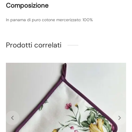
Composizione
In panama di puro cotone mercerizzato: 100%
Prodotti correlati