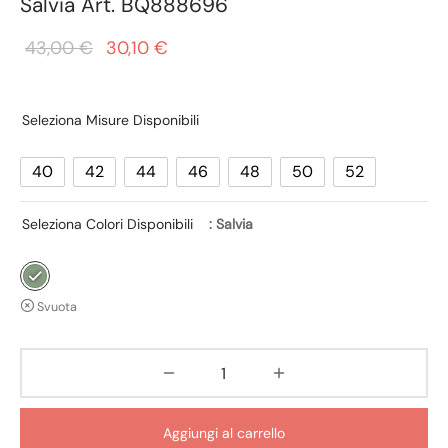
Salvia Art. BQ888696
Il prezzo
Il
43,00
€
30,10
€
originale
prezzo
era:
attuale
Seleziona Misure Disponibili
43,00 €.
è:
30,10 €.
40
42
44
46
48
50
52
Seleziona Colori Disponibili
: Salvia
Svuota
Aggiungi al carrello