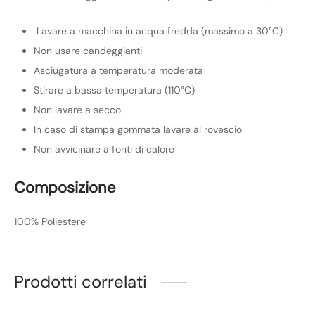
Lavare a macchina in acqua fredda (massimo a 30°C)
Non usare candeggianti
Asciugatura a temperatura moderata
Stirare a bassa temperatura (110°C)
Non lavare a secco
In caso di stampa gommata lavare al rovescio
Non avvicinare a fonti di calore
Composizione
100% Poliestere
Prodotti correlati