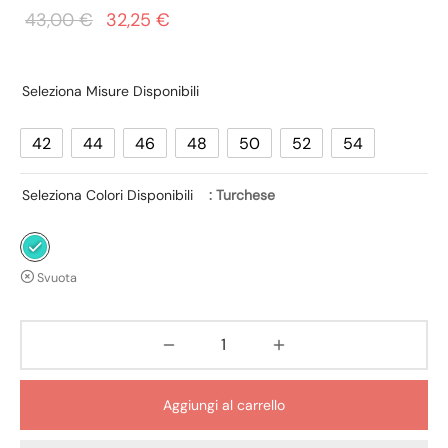
Il prezzo
Il prezzo
43,00
€
32,25
€
originale
attuale
era:
è:
Seleziona Misure Disponibili
43,00 €.
32,25 €.
42
44
46
48
50
52
54
Seleziona Colori Disponibili
: Turchese
Svuota
Aggiungi al carrello