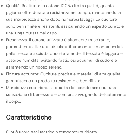
Qualità: Realizzato in cotone 100% di alta qualità, questo
pigiama offre durata e resistenza nel tempo, mantenendo la
sua morbidezza anche dopo numerosi lavaggi. Le cuciture
sono ben rifinite e resistenti, assicurando un aspetto curato e
una lunga durata del capo.
Freschezza: Il cotone utilizzato è altamente traspirante,
permettendo all’aria di circolare liberamente e mantenendo la
pelle fresca e asciutta durante la notte. Il tessuto è leggero e
assorbe l’umidità, evitando fastidiosi accumuli di sudore e
garantendo un riposo sereno.
Finiture accurate: Cuciture precise e materiali di alta qualità
garantiscono un prodotto resistente e ben rifinito.
Morbidezza superiore: La qualità del tessuto assicura una
sensazione di benessere e comfort, avvolgendo delicatamente
il corpo.
Caratteristiche
Si può usare asciugatrice a temperatura ridotta.