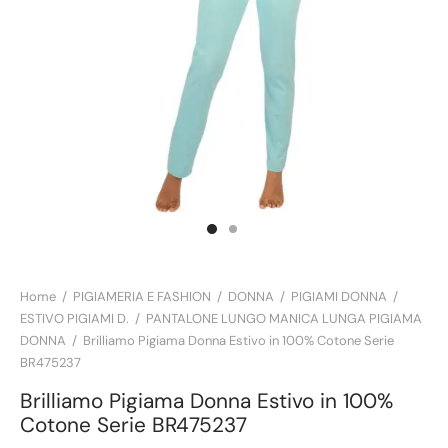
ON SUCRÈE VELLUTO ANTIMACCHIA
IPIUMINI SINGOLI PARURE COPRIPIUMINO ZUCCHI
TE
HI
IPOLTRONA
D PELLICCIA ECO
ETO BAGNO
RTINA LETTINO
 5 ANNI
INI SEDIE
GNA
IMATERASSI
HI
HI
LTE SOLO SOTTO CON ANGOLI SGANCIABILI
LTE SOLO SOTTO CON ANGOLI SGANCIABILI
LETO LETTO TINTO FILO
LETO LETTO COTONE ZUCCHI
ON SUCRÈE
ALONE LUNGO MEZZA MANICA
ALONE LUNGO MANICA LUNGA
LIAMO
D
 MARE
UNTA INVERNALE
OR 5-6 ANNI
BIULE CUCINA
NA BOTTARO
IPIUMINI
LTE SOLO SOPRA
HI
ALONE LUNGO MEZZA MANICA
AL
ETI ARREDO
 DOCCIA
OR 6-8 ANNI
TI FORNO
RE
LTE SOLO SOTTO CON ANGOLI
ME Factory
 ARREDO
OR 7-9 ANNI
APANE
UOLA
LTE SOLO SOTTO CON ANGOLI SGANCIABILI
ON SUCRÈE
OR 8-10 ANNI
INE
NI
NA MILITARE
OR 10-12 ANNI
AMERICANO
ER
YHOME
OR 12-14 ANNI
ETI CUCINA
UNTE
PLAID
Home
/
PIGIAMERIA E FASHION
/
DONNA
/
PIGIAMI DONNA
/
ESTIVO PIGIAMI D.
/
PANTALONE LUNGO MANICA LUNGA PIGIAMA
NGOLO NEONATI
GLIE
AMIAMOCI
DONNA
/
Brilliamo Pigiama Donna Estivo in 100% Cotone Serie
BR475237
GLIOLI BOTTARO
AITI
Brilliamo Pigiama Donna Estivo in 100%
HI
Cotone Serie BR475237