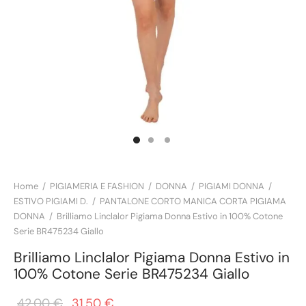
ON SUCRÈE VELLUTO ANTIMACCHIA
IPIUMINI SINGOLI PARURE COPRIPIUMINO ZUCCHI
TE
HI
IPOLTRONA
D PELLICCIA ECO
ETO BAGNO
RTINA LETTINO
 5 ANNI
INI SEDIE
GNA
IMATERASSI
HI
HI
LTE SOLO SOTTO CON ANGOLI SGANCIABILI
LTE SOLO SOTTO CON ANGOLI SGANCIABILI
LETO LETTO TINTO FILO
LETO LETTO COTONE ZUCCHI
ON SUCRÈE
ALONE LUNGO MEZZA MANICA
ALONE LUNGO MANICA LUNGA
LIAMO
D
 MARE
UNTA INVERNALE
OR 5-6 ANNI
BIULE CUCINA
NA BOTTARO
IPIUMINI
LTE SOLO SOPRA
HI
ALONE LUNGO MEZZA MANICA
AL
ETI ARREDO
 DOCCIA
OR 6-8 ANNI
TI FORNO
RE
LTE SOLO SOTTO CON ANGOLI
ME Factory
 ARREDO
OR 7-9 ANNI
APANE
UOLA
LTE SOLO SOTTO CON ANGOLI SGANCIABILI
ON SUCRÈE
OR 8-10 ANNI
INE
NI
NA MILITARE
OR 10-12 ANNI
AMERICANO
ER
YHOME
Home
/
PIGIAMERIA E FASHION
/
DONNA
/
PIGIAMI DONNA
/
OR 12-14 ANNI
ETI CUCINA
UNTE
PLAID
ESTIVO PIGIAMI D.
/
PANTALONE CORTO MANICA CORTA PIGIAMA
DONNA
/
Brilliamo Linclalor Pigiama Donna Estivo in 100% Cotone
NGOLO NEONATI
GLIE
AMIAMOCI
Serie BR475234 Giallo
GLIOLI BOTTARO
AITI
Brilliamo Linclalor Pigiama Donna Estivo in
100% Cotone Serie BR475234 Giallo
HI
Il prezzo
Il
42,00
€
31,50
€