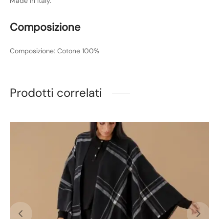
Made in Italy.
Composizione
Composizione: Cotone 100%
Prodotti correlati