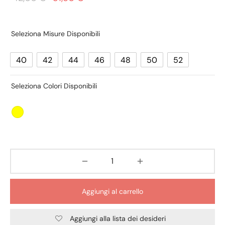
originale
prezzo
era:
attuale
Seleziona Misure Disponibili
42,00 €.
è:
31,50 €.
40
42
44
46
48
50
52
Seleziona Colori Disponibili
Aggiungi al carrello
Aggiungi alla lista dei desideri