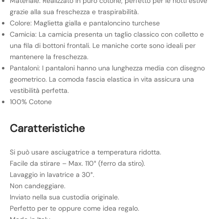
Materiale: Realizzato in puro cotone, perfetto per le notti estive
grazie alla sua freschezza e traspirabilità.
Colore: Maglietta gialla e pantaloncino turchese
Camicia: La camicia presenta un taglio classico con colletto e
una fila di bottoni frontali. Le maniche corte sono ideali per
mantenere la freschezza.
Pantaloni: I pantaloni hanno una lunghezza media con disegno
geometrico. La comoda fascia elastica in vita assicura una
vestibilità perfetta.
100% Cotone
Caratteristiche
Si può usare asciugatrice a temperatura ridotta.
Facile da stirare – Max. 110° (ferro da stiro).
Lavaggio in lavatrice a 30°.
Non candeggiare.
Inviato nella sua custodia originale.
Perfetto per te oppure come idea regalo.