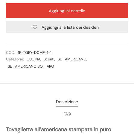
Aggiungi al carrello
Aggiungi alla lista dei desideri
COD:
1P-TGRY-D0MF-1-1
Categorie:
CUCINA
,
Sconti
,
SET AMERICANO
,
SET AMERICANO BOTTARO
Descrizione
FAQ
Tovaglietta all’americana stampata in puro