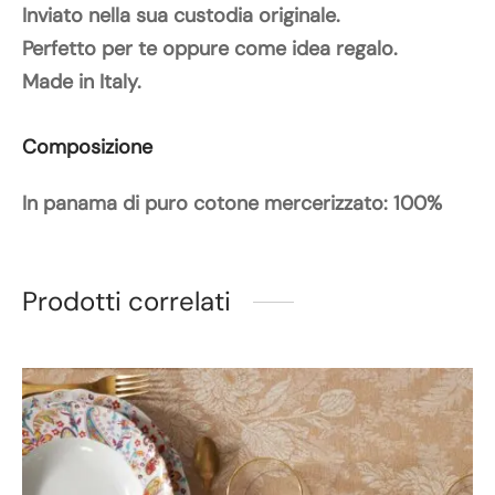
Inviato nella sua custodia originale.
Perfetto per te oppure come idea regalo.
Made in Italy.
Composizione
In panama di puro cotone mercerizzato: 100%
Prodotti correlati