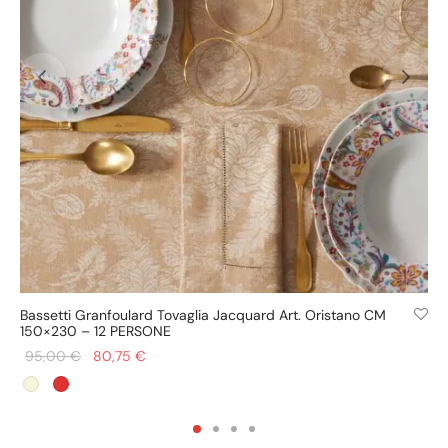
Bassetti Granfoulard Tovaglia Jacquard Art. Oristano CM
+ COLORI
150×230 – 12 PERSONE
Il prezzo
Il prezzo
95,00
€
80,75
€
originale
attuale
era:
è:
95,00 €.
80,75 €.