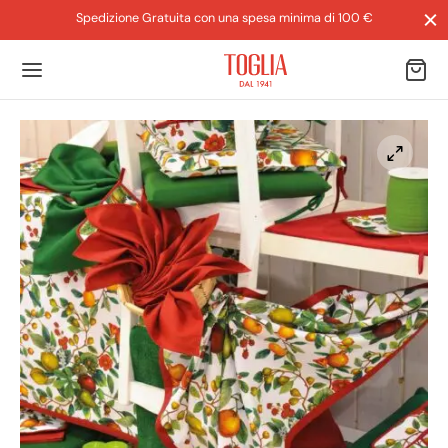
Spedizione Gratuita con una spesa minima di 100 €
ine.
Acc
Indietro
Indietro
Indietro
Indietro
Indietro
Indietro
Indietro
Indietro
Indietro
Indietro
Indietro
Indietro
Indietro
Indietro
Indietro
Indietro
Indietro
Indietro
Indietro
Indietro
Indietro
Indietro
Indietro
Indietro
Indietro
Indietro
Indietro
Indietro
Indietro
Indietro
Indietro
Indietro
Indietro
Indietro
Indietro
Indietro
Indietro
Indietro
Indietro
Indietro
Indietro
Indietro
Indietro
Indietro
Indietro
Indietro
Indietro
Indietro
Indietro
Indietro
Indietro
Indietro
Indietro
Indietro
Indietro
Indietro
Indietro
Indietro
Indietro
Indietro
Indietro
Indietro
Indietro
Indietro
Indietro
Indietro
Indietro
Indietro
Indietro
Indietro
Indietro
Indietro
Indietro
Indietro
Indietro
Indietro
Indietro
Indietro
Indietro
Indietro
Indietro
Indietro
Indietro
Indietro
Indietro
Indietro
Indietro
Indietro
Indietro
Indietro
Indietro
Indietro
Indietro
Indietro
Indietro
Indietro
Indietro
Indietro
Indietro
Indietro
Indietro
Indietro
Indietro
Indietro
Indietro
Indietro
Indietro
Indietro
Indietro
Indietro
Indietro
Indietro
Indietro
Indietro
Indietro
Indietro
Indietro
Indietro
Indietro
Indietro
Indietro
Indietro
Indietro
Indietro
Indietro
Indietro
Indietro
Indietro
Indietro
Indietro
Indietro
Indietro
Indietro
Indietro
Indietro
Indietro
Indietro
Indietro
Indietro
Indietro
Indietro
Indietro
Indietro
Indietro
Indietro
Indietro
Indietro
Indietro
Indietro
Indietro
Indietro
Indietro
Indietro
Indietro
Indietro
Indietro
Indietro
Indietro
Indietro
Indietro
Indietro
Indietro
Indietro
Indietro
Indietro
NG
ICUSCINI
SON SUCRÈE VELLUTO ANTIMACCHIA
D
ETI ARREDO
 ARREDO
180X270
270X270
NO
PPATOIO BASSETTI IN JERSEY DI COTONE
APPATOIO BASSETTI POP COLOR
PPATOIO DA VIAGGIO ZUCCHI
IUGAMANI
UGAMANI NIDO D’APE
IUGAMANI SPUGNA
 MARE
I
APPATOIO
INA
UGAPIATTI GIRELLE
IUGAPIATTI – CANOVACCIO
INE
 AMERICANO
AGLIE
TO
RTE IN PILE
RIMONIALI
ZA E MEZZA
GOLE
RIGUANCIALI
GNA
ILETTI LEGGERI
RIMONIALI
ZA E MEZZA
OLI
ILETTI TRAPUNTATI
RIMONIALI
ZA E MEZZA
OLI
RIMATERASSI
RIMONIALI
ZA E MEZZA
OLI
IPIUMINI
IPIUMINI MATRIMONIALI
PLETO COPRIPIUMINO
IPIUMINI MATRIMONIALI SOLO SACCO
IPIUMINI PIAZZA E MEZZA
URE COPRIPIUMINO
O SACCO
IPIUMINI SINGOLI
IPIUMINI SINGOLI PARURE COPRIPIUMINO
IPIUMINI SINGOLI SOLO SACCO
ERE
ONE
CALLE
A
ZUOLA
ZUOLA ALLA FRANCESE
PLETO LETTO COTONE
UOLA PIAZZA E MEZZA
PLETO LETTO COTONE
PLETO LETTO FLANELLA
LTE SOLO SOPRA
OLTE SOLO SOTTO CON ANGOLI
LTE SOLO SOTTO CON ANGOLI SGANCIABILI
ZUOLA SINGOLE
PLETO LETTO COTONE
ZUOLA SINGOLE COMPLETO LETTO FLANELLA
LTE SOLO SOPRA
OLTE SOLO SOTTO CON ANGOLI
LTE SOLO SOTTO CON ANGOLI SGANCIABILI
RIMONIALI
PLETO LETTO COTONE
PLETO LETTO FLANELLA
PLETO LETTO PERCALLE
PLETO LETTO RASO DI COTONE
LETO LETTO TINTO FILO
LTE SOLO SOPRA
OLTE SOLO SOTTO CON ANGOLI
LTE SOLO SOTTO CON ANGOLI SGANCIABILI
INI
INI MATRIMONIALI
ROFIBRA
DO
OFIBRA ALOEE
DO
MA D’OCA
DO
DO MEDIO
INATO 4 STAGIONI
GERO PRIMAVERA ESTATE
INI MATRIMONIALI BAMBOO
DO
INATO 4 STAGIONI
INI PIAZZA E MEZZA
BOO
DO
INATO 4 STAGIONI
ROFIBRA
DO
OFIBRA ALOEE
DO
MA D’OCA
DO
DO MEDIO
INATO 4 STAGIONI
GERO PRIMAVERA ESTATE
INI SINGOLI
INI SINGOLI BAMBOO
AGIONI COMBINATO
DO
INI SINGOLI MICROFIBRA
DO
INI SINGOLI MICROFIBRA ALOE
DO
INI SINGOLI PIUMA D’OCA
DO
DO MEDIO
INATO 4 STAGIONI
INI SINGOLI PIUMA D’OCA LEGGERO
PER
ER MATRIMONIALI
ER PIAZZA E MEZZA
ER SINGOLI
PUNTE
PUNTE MATRIMONIALI
ONE
ROFIBRA
CALLE
O DI COTONE
UNTE PIAZZA E MEZZA
ONE
ZA MICROFIBRA
CALLE
O DI COTONE
PUNTE SINGOLE
ONE
ROFIBRA
CALLE
O DI COTONE
HION
NA
CIE DA NOTTE
ERNALE
DO COTONE
TO MILANO
AMI
IVO
ERNALE
DO COTONE
TO MILANO
AGLIE
IVO
ONE
COSA
MO
CCA DA CAMERA
ERNALE
DO COTONE
TO MILANO
AMI
IVO
ND
AVERA ESTATE
ICUSCINI
FOULARD BASSETTI COTONE CM 40X40
0X40
D BASSETTI GRANFOULARD
ON SUCRÈE
80X270
270 BASSETTI GRANFOULARD
270 BASSETTI GRANFOULARD
PPATOIO BASSETTI IN JERSEY DI COTONE
UGAMANI NIDO D’APE
UGAMANI NIDO D’APE ZUCCHI
UGAMANI SPUGNA ZUCCHI
ETTI TELIMARE
PPATOIO
ppatoi Bimbi
UGAPIATTI GIRELLE
ARO
ONE
PPUCCIO FANTASIA BOTTARO
ETTI GRANFOULARD
MACCHIA RESINATE
RTE IN PILE
IMONIALI
PLAYD
PLAYD
PLAYD
GNA
ON SUCRÈE
IMONIALI
ACCI
ETTI
ETTI
IMONIALI
ACCI
ETTI
ETTI
IMONIALI
ANGOLI IMPERMEABILE SANITARIO
ANGOLI IMPERMEABILE SANITARIO
 ANGOLI IN SPUGNA ELASTICIZZATI
IPIUMINI MATRIMONIALI
LETO COPRIPIUMINO
ETTI
IPIUMINI MATRIMONIALI SOLO SACCO BASSETTI
RE COPRIPIUMINO
ETTI
IPIUMINO SOLO SACCO BASSETTI
IPIUMINI SINGOLI PARURE COPRIPIUMINO
IPIUMINI SINGOLI PARURE COPRIPIUMINO BASSETTI
IPIUMINI SINGOLI SOLO SACCO BASSETTI
ONE
ETTI
HI
ACCI
UOLA ALLA FRANCESE
LETO LETTO COTONE
ETTI
LETO LETTO COTONE
ETTI
ETTI
ETTI
ETTI
ETTI
LETO LETTO COTONE
ETTI
ETTI
ETTI
ETTI
ETTI
LETO LETTO COTONE
LETO LENZUOLA COTONE COGAL
UOLA MATRIMONIALI COMPLETO LETTO FLANELLA
ACCI
ACCI
ACCI
ETTI
ETTI
ETTI
INI MATRIMONIALI
OFIBRA
DO
ETTI
DO
ETTI
DO
ETTI
ME FACTORY
ME FACTORY
ME FACTORY
DO
ME FACTORY
ME FACTORY
BOO
DO
ME FACTORY
ME FACTORY
DO
ETTI
DO
ETTI
DO
ETTI
INI PIAZZA E MEZZA PIUMADOCA CALDO MEDIO
INI PIAZZA E MEZZA PIUMADOCA COMBINATO 4
ME FACTORY
INI SINGOLI BAMBOO
AGIONI COMBINATO
ME FACTORY
ME FACTORY
DO
ETTI
DO
ETTI
DO
ETTI
ME FACTORY
ME FACTORY
ER MATRIMONIALI
ME FACTORY
ME FACTORY
ME FACTORY
UNTE MATRIMONIALI
ONE
ETTI
ETTI
ETTI
ETTI GRANFOULARD
ONE
ETTI
ETTI
ETTI
ETTI GRANFOULARD
ONE
ETTI
ETTI
ETTI
ETTI GRANFOULARD
NA
CIE DA NOTTE
VO
DO COTONE
LIAMO
LIAMO
VO
ALONE CORTO E CANOTTIERA
DO COTONE
LIAMO
LIAMO
LIAMO
VO
ONE
YHOME
YHOME
CA DA CAMERA
RNALE
DO COTONE
LIAMO
AMIAMOCI
VO
ALONE CORTO E CANNOTTIERA
ETTI
ETTI
ME FACTORY
IONI INHOME FACTORY
ME FACTORY
IDIVANO A 2 POSTI
FOULARD BASSETTI RASO CM 40X40
0X50
D IN PILE CON APPLICAZIONI
70X270
270 ZUCCHI
PPATOIO BASSETTI POP COLOR
UGAMANI SPUGNA
LETO LENZUOLA CARROZZINA
 1-2 ANNI
UGAPIATTI – CANOVACCIO
NE BOTTARO
PPUCCIO TINTA UNITA BOTTARO
C MARICLÒ
ONE
IGUANCIALI
ZA E MEZZA
HI
ZA E MEZZA
ETTI
HI
HI
ZA E MEZZA
ETTI
HI
HI
ZA E MEZZA
ANGOLI IN SPUGNA
ANGOLI IN SPUGNA
ANGOLI IMPERMEABILE SANITARIO
IPIUMINI PIAZZA E MEZZA
IPIUMINI MATRIMONIALI PARURE COPRIPIUMINO
ON SUCRÈE
 SACCO
ON SUCRÈE
IPIUMINI SINGOLI SOLO SACCO
IPIUMINI SINGOLI PARURE COPRIPIUMINO MAISON
ALLE
AITI
UOLA PIAZZA E MEZZA
AITI
LETO LETTO FLANELLA
AITI
AITI
AITI
AITI
UOLA SINGOLE COMPLETO LETTO FLANELLA
AITI
AITI
AITI
AITI
LETO LETTO FLANELLA
LETO LETTO COTONE BASSETTI
ETTI
ETTI
ON SUCRÈE
AITI
AITI
INI PIAZZA E MEZZA
OFIBRA ALOEE
O MEDIO
ME FACTORY
INATO 4 STAGIONI
OFIBRA
INATO 4 STAGIONI
O MEDIO
ME FACTORY
INI SINGOLI MICROFIBRA
DO
O MEDIO
ME FACTORY
ER PIAZZA E MEZZA
UNTE PIAZZA E MEZZA
OFIBRA
ETTI GRANFOULARD
AITI
HI
AITI
A MICROFIBRA
ETTI GRANFOULARD
AITI
HI
AITI
OFIBRA
ETTI GRANFOULARD
AITI
HI
AITI
O
MI
RNALE
O MILANO
Y HOME
Y HOME
RNALE
ALONE CORTO MANICA CORTA
YHOME
Y HOME
YHOME
RNALE
OSA
MI
O COTONE
NA MILITARE
 Home
RNALE
ALONE CORTO MANICA CORTA
C MARICLÒ
ÈE
UOLA MATRIMONIALI COMPLETO LETTO FLANELLA
IDIVANO A 3 POSTI
ON SUCRÈE TESSUTO KORIN IMPERMEABILE CM
0X60
 IN PILE TINTA UNITA
PPATOIO DA VIAGGIO ZUCCHI
LETO LENZUOLA LETTINO
 3-4 ANNI
UGHINO
O LINO
RATE FANTASIA BOTTARO
ARO
RMEABILI NO STIRO KORIN
ILETTI LEGGERI
OLE
OLI
MARINE
OLI
MARINE
OLI
ANGOLI IN SPUGNA ELASTICIZZATI
ANGOLI IN SPUGNA ELASTICIZZATI
ANGOLI IN SPUGNA
IPIUMINI SINGOLI
IPIUMINI MATRIMONIALI SOLO SACCO
AITI
AITI
UOLA SINGOLE
HI
LTE SOLO SOPRA
HI
HI
HI
HI
LTE SOLO SOPRA
HI
HI
HI
HI
LETO LETTO PERCALLE
LETO LETTO COTONE MAISON SUCRÈE
HI
ETTI GRANFOULARD
HI
HI
HI
NI SINGOLI
A D’OCA
INATO 4 STAGIONI
OFIBRA ALOEE
INATO 4 STAGIONI
INI SINGOLI MICROFIBRA ALOE
INATO 4 STAGIONI
ER SINGOLI
UNTE SINGOLE
ALLE
AITI
HI
HI
ALLE
AITI
HI
HI
ALLE
AITI
HI
HI
AGLIE
ALONE LUNGO MAGLIA ABBOTTONATA
O MILANO
O MILANO
ALONE CORTO MEZZA MANICA
ARINE
AITI
40
IPIUMINI SINGOLI PARURE COPRIPIUMINO ZAMBAITI
IDIVANO A 4 POSTI
D LANA E MISTOLANA
UGAMANI
RTINA CARROZZINA
 4-6 ANNI
ROTAVOLA E RUNNER
 D’APE
RATE TINTA UNITA BOTTARO
ON SUCRÈE
ILETTI TRAPUNTATI
AITI
AITI
ANGOLI MICROFIBRA TRAPUNTATO
ANGOLI MICROFIBRA TRAPUNTATO
ANGOLI MICROFIBRA TRAPUNTATO
HI
IMONIALI
LTE SOLO SOTTO CON ANGOLI
LTE SOLO SOTTO CON ANGOLI
LETO LETTO RASO DI COTONE
LETO LETTO COTONE ZAMBAITI
AL
INI MATRIMONIALI BAMBOO
ERO PRIMAVERA ESTATE
A D’OCA
ERO PRIMAVERA ESTATE
INI SINGOLI PIUMA D’OCA
INI SINGOLI PIUMA D’OCA LEGGERO PRIMAVERA
 DI COTONE
HI
 DI COTONE
HI
 DI COTONE
HI
ALONE LUNGO MANICA LUNGA
ALONE LUNGO MAGLIA ABBOTTONATA
ARO
UOLA MATRIMONIALI COMPLETO LETTO FLANELLA