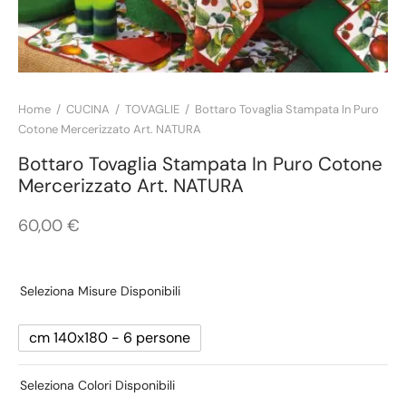
ON SUCRÈE VELLUTO ANTIMACCHIA
IPIUMINI SINGOLI PARURE COPRIPIUMINO ZUCCHI
TE
HI
IPOLTRONA
D PELLICCIA ECO
ETO BAGNO
RTINA LETTINO
 5 ANNI
INI SEDIE
GNA
IMATERASSI
HI
HI
LTE SOLO SOTTO CON ANGOLI SGANCIABILI
LTE SOLO SOTTO CON ANGOLI SGANCIABILI
LETO LETTO TINTO FILO
LETO LETTO COTONE ZUCCHI
ON SUCRÈE
ALONE LUNGO MEZZA MANICA
ALONE LUNGO MANICA LUNGA
LIAMO
D
 MARE
UNTA INVERNALE
OR 5-6 ANNI
BIULE CUCINA
NA BOTTARO
IPIUMINI
LTE SOLO SOPRA
HI
ALONE LUNGO MEZZA MANICA
AL
ETI ARREDO
 DOCCIA
OR 6-8 ANNI
TI FORNO
RE
LTE SOLO SOTTO CON ANGOLI
ME Factory
Home
/
CUCINA
/
TOVAGLIE
/
Bottaro Tovaglia Stampata In Puro
Cotone Mercerizzato Art. NATURA
 ARREDO
OR 7-9 ANNI
APANE
UOLA
LTE SOLO SOTTO CON ANGOLI SGANCIABILI
ON SUCRÈE
Bottaro Tovaglia Stampata In Puro Cotone
OR 8-10 ANNI
INE
NI
NA MILITARE
Mercerizzato Art. NATURA
OR 10-12 ANNI
AMERICANO
ER
YHOME
60,00
€
OR 12-14 ANNI
ETI CUCINA
UNTE
PLAID
Seleziona Misure Disponibili
NGOLO NEONATI
GLIE
AMIAMOCI
GLIOLI BOTTARO
AITI
cm 140x180 - 6 persone
HI
Seleziona Colori Disponibili