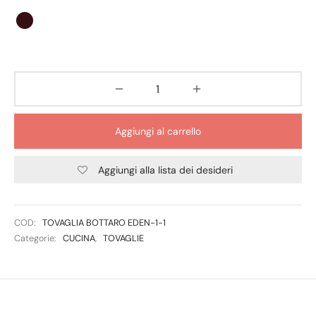
Aggiungi al carrello
Aggiungi alla lista dei desideri
COD:
TOVAGLIA BOTTARO EDEN-1-1
Categorie:
CUCINA
,
TOVAGLIE