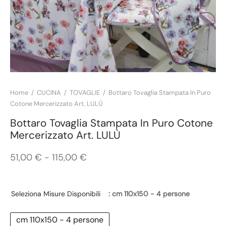
ON SUCRÈE VELLUTO ANTIMACCHIA
IPIUMINI SINGOLI PARURE COPRIPIUMINO ZUCCHI
TE
HI
IPOLTRONA
D PELLICCIA ECO
ETO BAGNO
RTINA LETTINO
 5 ANNI
INI SEDIE
GNA
IMATERASSI
HI
HI
LTE SOLO SOTTO CON ANGOLI SGANCIABILI
LTE SOLO SOTTO CON ANGOLI SGANCIABILI
LETO LETTO TINTO FILO
LETO LETTO COTONE ZUCCHI
ON SUCRÈE
ALONE LUNGO MEZZA MANICA
ALONE LUNGO MANICA LUNGA
LIAMO
D
 MARE
UNTA INVERNALE
OR 5-6 ANNI
BIULE CUCINA
NA BOTTARO
IPIUMINI
LTE SOLO SOPRA
HI
ALONE LUNGO MEZZA MANICA
AL
ETI ARREDO
 DOCCIA
OR 6-8 ANNI
TI FORNO
RE
LTE SOLO SOTTO CON ANGOLI
ME Factory
 ARREDO
OR 7-9 ANNI
APANE
UOLA
LTE SOLO SOTTO CON ANGOLI SGANCIABILI
ON SUCRÈE
Home
/
CUCINA
/
TOVAGLIE
/
Bottaro Tovaglia Stampata In Puro
OR 8-10 ANNI
INE
NI
NA MILITARE
Cotone Mercerizzato Art. LULÙ
OR 10-12 ANNI
AMERICANO
ER
YHOME
Bottaro Tovaglia Stampata In Puro Cotone
Mercerizzato Art. LULÙ
OR 12-14 ANNI
ETI CUCINA
UNTE
PLAID
Fascia
51,00
€
-
115,00
€
NGOLO NEONATI
GLIE
AMIAMOCI
di
GLIOLI BOTTARO
AITI
prezzo:
Seleziona Misure Disponibili
: cm 110x150 - 4 persone
da
HI
51,00 €
cm 110x150 - 4 persone