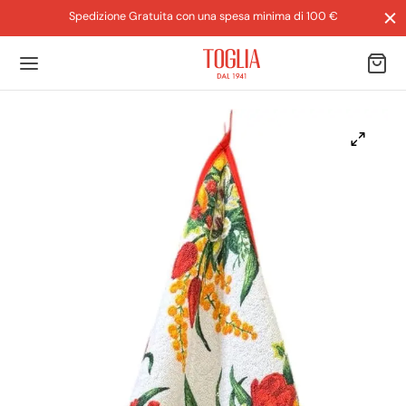
ione Gratuita con una spesa minima di 100 €
Accedi o registrati per 
Indietro
Indietro
Indietro
Indietro
Indietro
Indietro
Indietro
Indietro
Indietro
Indietro
Indietro
Indietro
Indietro
Indietro
Indietro
Indietro
Indietro
Indietro
Indietro
Indietro
Indietro
Indietro
Indietro
Indietro
Indietro
Indietro
Indietro
Indietro
Indietro
Indietro
Indietro
Indietro
Indietro
Indietro
Indietro
Indietro
Indietro
Indietro
Indietro
Indietro
Indietro
Indietro
Indietro
Indietro
Indietro
Indietro
Indietro
Indietro
Indietro
Indietro
Indietro
Indietro
Indietro
Indietro
Indietro
Indietro
Indietro
Indietro
Indietro
Indietro
Indietro
Indietro
Indietro
Indietro
Indietro
Indietro
Indietro
Indietro
Indietro
Indietro
Indietro
Indietro
Indietro
Indietro
Indietro
Indietro
Indietro
Indietro
Indietro
Indietro
Indietro
Indietro
Indietro
Indietro
Indietro
Indietro
Indietro
Indietro
Indietro
Indietro
Indietro
Indietro
Indietro
Indietro
Indietro
Indietro
Indietro
Indietro
Indietro
Indietro
Indietro
Indietro
Indietro
Indietro
Indietro
Indietro
Indietro
Indietro
Indietro
Indietro
Indietro
Indietro
Indietro
Indietro
Indietro
Indietro
Indietro
Indietro
Indietro
Indietro
Indietro
Indietro
Indietro
Indietro
Indietro
Indietro
Indietro
Indietro
Indietro
Indietro
Indietro
Indietro
Indietro
Indietro
Indietro
Indietro
Indietro
Indietro
Indietro
Indietro
Indietro
Indietro
Indietro
Indietro
Indietro
Indietro
Indietro
Indietro
Indietro
Indietro
Indietro
Indietro
Indietro
Indietro
Indietro
Indietro
Indietro
Indietro
Indietro
Indietro
Indietro
Indietro
Indietro
Indietro
Indietro
NG
ICUSCINI
SON SUCRÈE VELLUTO ANTIMACCHIA
D
ETI ARREDO
 ARREDO
180X270
270X270
NO
PPATOIO BASSETTI IN JERSEY DI COTONE
APPATOIO BASSETTI POP COLOR
PPATOIO DA VIAGGIO ZUCCHI
IUGAMANI
UGAMANI NIDO D’APE
IUGAMANI SPUGNA
 MARE
I
APPATOIO
INA
UGAPIATTI GIRELLE
IUGAPIATTI – CANOVACCIO
INE
 AMERICANO
AGLIE
TO
RTE IN PILE
RIMONIALI
ZA E MEZZA
GOLE
RIGUANCIALI
GNA
ILETTI LEGGERI
RIMONIALI
ZA E MEZZA
OLI
ILETTI TRAPUNTATI
RIMONIALI
ZA E MEZZA
OLI
RIMATERASSI
RIMONIALI
ZA E MEZZA
OLI
IPIUMINI
IPIUMINI MATRIMONIALI
PLETO COPRIPIUMINO
IPIUMINI MATRIMONIALI SOLO SACCO
IPIUMINI PIAZZA E MEZZA
URE COPRIPIUMINO
O SACCO
IPIUMINI SINGOLI
IPIUMINI SINGOLI PARURE COPRIPIUMINO
IPIUMINI SINGOLI SOLO SACCO
ERE
ONE
CALLE
A
ZUOLA
ZUOLA ALLA FRANCESE
PLETO LETTO COTONE
UOLA PIAZZA E MEZZA
PLETO LETTO COTONE
PLETO LETTO FLANELLA
LTE SOLO SOPRA
OLTE SOLO SOTTO CON ANGOLI
LTE SOLO SOTTO CON ANGOLI SGANCIABILI
ZUOLA SINGOLE
PLETO LETTO COTONE
ZUOLA SINGOLE COMPLETO LETTO FLANELLA
LTE SOLO SOPRA
OLTE SOLO SOTTO CON ANGOLI
LTE SOLO SOTTO CON ANGOLI SGANCIABILI
RIMONIALI
PLETO LETTO COTONE
PLETO LETTO FLANELLA
PLETO LETTO PERCALLE
PLETO LETTO RASO DI COTONE
LETO LETTO TINTO FILO
LTE SOLO SOPRA
OLTE SOLO SOTTO CON ANGOLI
LTE SOLO SOTTO CON ANGOLI SGANCIABILI
INI
INI MATRIMONIALI
ROFIBRA
DO
OFIBRA ALOEE
DO
MA D’OCA
DO
DO MEDIO
INATO 4 STAGIONI
GERO PRIMAVERA ESTATE
INI MATRIMONIALI BAMBOO
DO
INATO 4 STAGIONI
INI PIAZZA E MEZZA
BOO
DO
INATO 4 STAGIONI
ROFIBRA
DO
OFIBRA ALOEE
DO
MA D’OCA
DO
DO MEDIO
INATO 4 STAGIONI
GERO PRIMAVERA ESTATE
INI SINGOLI
INI SINGOLI BAMBOO
AGIONI COMBINATO
DO
INI SINGOLI MICROFIBRA
DO
INI SINGOLI MICROFIBRA ALOE
DO
INI SINGOLI PIUMA D’OCA
DO
DO MEDIO
INATO 4 STAGIONI
INI SINGOLI PIUMA D’OCA LEGGERO
PER
ER MATRIMONIALI
ER PIAZZA E MEZZA
ER SINGOLI
PUNTE
PUNTE MATRIMONIALI
ONE
ROFIBRA
CALLE
O DI COTONE
UNTE PIAZZA E MEZZA
ONE
ZA MICROFIBRA
CALLE
O DI COTONE
PUNTE SINGOLE
ONE
ROFIBRA
CALLE
O DI COTONE
HION
NA
CIE DA NOTTE
ERNALE
DO COTONE
TO MILANO
AMI
IVO
ERNALE
DO COTONE
TO MILANO
AGLIE
IVO
ONE
COSA
MO
CCA DA CAMERA
ERNALE
DO COTONE
TO MILANO
AMI
IVO
ND
AVERA ESTATE
ICUSCINI
FOULARD BASSETTI COTONE CM 40X40
0X40
D BASSETTI GRANFOULARD
ON SUCRÈE
80X270
270 BASSETTI GRANFOULARD
270 BASSETTI GRANFOULARD
PPATOIO BASSETTI IN JERSEY DI COTONE
UGAMANI NIDO D’APE
UGAMANI NIDO D’APE ZUCCHI
UGAMANI SPUGNA ZUCCHI
ETTI TELIMARE
PPATOIO
ppatoi Bimbi
UGAPIATTI GIRELLE
ARO
ONE
PPUCCIO FANTASIA BOTTARO
ETTI GRANFOULARD
MACCHIA RESINATE
RTE IN PILE
IMONIALI
PLAYD
PLAYD
PLAYD
GNA
ON SUCRÈE
IMONIALI
ACCI
ETTI
ETTI
IMONIALI
ACCI
ETTI
ETTI
IMONIALI
ANGOLI IMPERMEABILE SANITARIO
ANGOLI IMPERMEABILE SANITARIO
 ANGOLI IN SPUGNA ELASTICIZZATI
IPIUMINI MATRIMONIALI
LETO COPRIPIUMINO
ETTI
IPIUMINI MATRIMONIALI SOLO SACCO BASSETTI
RE COPRIPIUMINO
ETTI
IPIUMINO SOLO SACCO BASSETTI
IPIUMINI SINGOLI PARURE COPRIPIUMINO
IPIUMINI SINGOLI PARURE COPRIPIUMINO BASSETTI
IPIUMINI SINGOLI SOLO SACCO BASSETTI
ONE
ETTI
HI
ACCI
UOLA ALLA FRANCESE
LETO LETTO COTONE
ETTI
LETO LETTO COTONE
ETTI
ETTI
ETTI
ETTI
ETTI
LETO LETTO COTONE
ETTI
ETTI
ETTI
ETTI
ETTI
LETO LETTO COTONE
LETO LENZUOLA COTONE COGAL
UOLA MATRIMONIALI COMPLETO LETTO FLANELLA
ACCI
ACCI
ACCI
ETTI
ETTI
ETTI
INI MATRIMONIALI
OFIBRA
DO
ETTI
DO
ETTI
DO
ETTI
ME FACTORY
ME FACTORY
ME FACTORY
DO
ME FACTORY
ME FACTORY
BOO
DO
ME FACTORY
ME FACTORY
DO
ETTI
DO
ETTI
DO
ETTI
INI PIAZZA E MEZZA PIUMADOCA CALDO MEDIO
INI PIAZZA E MEZZA PIUMADOCA COMBINATO 4
ME FACTORY
INI SINGOLI BAMBOO
AGIONI COMBINATO
ME FACTORY
ME FACTORY
DO
ETTI
DO
ETTI
DO
ETTI
ME FACTORY
ME FACTORY
ER MATRIMONIALI
ME FACTORY
ME FACTORY
ME FACTORY
UNTE MATRIMONIALI
ONE
ETTI
ETTI
ETTI
ETTI GRANFOULARD
ONE
ETTI
ETTI
ETTI
ETTI GRANFOULARD
ONE
ETTI
ETTI
ETTI
ETTI GRANFOULARD
NA
CIE DA NOTTE
VO
DO COTONE
LIAMO
LIAMO
VO
ALONE CORTO E CANOTTIERA
DO COTONE
LIAMO
LIAMO
LIAMO
VO
ONE
YHOME
YHOME
CA DA CAMERA
RNALE
DO COTONE
LIAMO
AMIAMOCI
VO
ALONE CORTO E CANNOTTIERA
ETTI
ETTI
ME FACTORY
IONI INHOME FACTORY
ME FACTORY
IDIVANO A 2 POSTI
FOULARD BASSETTI RASO CM 40X40
0X50
D IN PILE CON APPLICAZIONI
70X270
270 ZUCCHI
PPATOIO BASSETTI POP COLOR
UGAMANI SPUGNA
LETO LENZUOLA CARROZZINA
 1-2 ANNI
UGAPIATTI – CANOVACCIO
NE BOTTARO
PPUCCIO TINTA UNITA BOTTARO
C MARICLÒ
ONE
IGUANCIALI
ZA E MEZZA
HI
ZA E MEZZA
ETTI
HI
HI
ZA E MEZZA
ETTI
HI
HI
ZA E MEZZA
ANGOLI IN SPUGNA
ANGOLI IN SPUGNA
ANGOLI IMPERMEABILE SANITARIO
IPIUMINI PIAZZA E MEZZA
IPIUMINI MATRIMONIALI PARURE COPRIPIUMINO
ON SUCRÈE
 SACCO
ON SUCRÈE
IPIUMINI SINGOLI SOLO SACCO
IPIUMINI SINGOLI PARURE COPRIPIUMINO MAISON
ALLE
AITI
UOLA PIAZZA E MEZZA
AITI
LETO LETTO FLANELLA
AITI
AITI
AITI
AITI
UOLA SINGOLE COMPLETO LETTO FLANELLA
AITI
AITI
AITI
AITI
LETO LETTO FLANELLA
LETO LETTO COTONE BASSETTI
ETTI
ETTI
ON SUCRÈE
AITI
AITI
INI PIAZZA E MEZZA
OFIBRA ALOEE
O MEDIO
ME FACTORY
INATO 4 STAGIONI
OFIBRA
INATO 4 STAGIONI
O MEDIO
ME FACTORY
INI SINGOLI MICROFIBRA
DO
O MEDIO
ME FACTORY
ER PIAZZA E MEZZA
UNTE PIAZZA E MEZZA
OFIBRA
ETTI GRANFOULARD
AITI
HI
AITI
A MICROFIBRA
ETTI GRANFOULARD
AITI
HI
AITI
OFIBRA
ETTI GRANFOULARD
AITI
HI
AITI
O
MI
RNALE
O MILANO
Y HOME
Y HOME
RNALE
ALONE CORTO MANICA CORTA
YHOME
Y HOME
YHOME
RNALE
OSA
MI
O COTONE
NA MILITARE
 Home
RNALE
ALONE CORTO MANICA CORTA
C MARICLÒ
ÈE
UOLA MATRIMONIALI COMPLETO LETTO FLANELLA
IDIVANO A 3 POSTI
ON SUCRÈE TESSUTO KORIN IMPERMEABILE CM
0X60
 IN PILE TINTA UNITA
PPATOIO DA VIAGGIO ZUCCHI
LETO LENZUOLA LETTINO
 3-4 ANNI
UGHINO
O LINO
RATE FANTASIA BOTTARO
ARO
RMEABILI NO STIRO KORIN
ILETTI LEGGERI
OLE
OLI
MARINE
OLI
MARINE
OLI
ANGOLI IN SPUGNA ELASTICIZZATI
ANGOLI IN SPUGNA ELASTICIZZATI
ANGOLI IN SPUGNA
IPIUMINI SINGOLI
IPIUMINI MATRIMONIALI SOLO SACCO
AITI
AITI
UOLA SINGOLE
HI
LTE SOLO SOPRA
HI
HI
HI
HI
LTE SOLO SOPRA
HI
HI
HI
HI
LETO LETTO PERCALLE
LETO LETTO COTONE MAISON SUCRÈE
HI
ETTI GRANFOULARD
HI
HI
HI
NI SINGOLI
A D’OCA
INATO 4 STAGIONI
OFIBRA ALOEE
INATO 4 STAGIONI
INI SINGOLI MICROFIBRA ALOE
INATO 4 STAGIONI
ER SINGOLI
UNTE SINGOLE
ALLE
AITI
HI
HI
ALLE
AITI
HI
HI
ALLE
AITI
HI
HI
AGLIE
ALONE LUNGO MAGLIA ABBOTTONATA
O MILANO
O MILANO
ALONE CORTO MEZZA MANICA
ARINE
AITI
40
IPIUMINI SINGOLI PARURE COPRIPIUMINO ZAMBAITI
IDIVANO A 4 POSTI
D LANA E MISTOLANA
UGAMANI
RTINA CARROZZINA
 4-6 ANNI
ROTAVOLA E RUNNER
 D’APE
RATE TINTA UNITA BOTTARO
ON SUCRÈE
ILETTI TRAPUNTATI
AITI
AITI
ANGOLI MICROFIBRA TRAPUNTATO
ANGOLI MICROFIBRA TRAPUNTATO
ANGOLI MICROFIBRA TRAPUNTATO
HI
IMONIALI
LTE SOLO SOTTO CON ANGOLI
LTE SOLO SOTTO CON ANGOLI
LETO LETTO RASO DI COTONE
LETO LETTO COTONE ZAMBAITI
AL
INI MATRIMONIALI BAMBOO
ERO PRIMAVERA ESTATE
A D’OCA
ERO PRIMAVERA ESTATE
INI SINGOLI PIUMA D’OCA
INI SINGOLI PIUMA D’OCA LEGGERO PRIMAVERA
 DI COTONE
HI
 DI COTONE
HI
 DI COTONE
HI
ALONE LUNGO MANICA LUNGA
ALONE LUNGO MAGLIA ABBOTTONATA
ARO
UOLA MATRIMONIALI COMPLETO LETTO FLANELLA