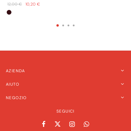
Il prezzo
Il prezzo
12,00
€
10,20
€
originale
attuale
era:
è:
12,00 €.
10,20 €.
AZIENDA
AIUTO
NEGOZIO
SEGUICI