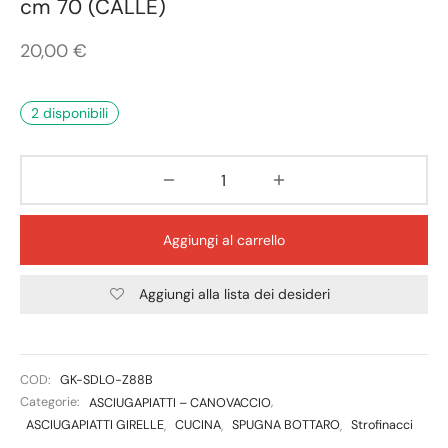
cm 70 (CALLE)
20,00
€
2 disponibili
Aggiungi al carrello
Aggiungi alla lista dei desideri
COD:
GK-SDLO-Z88B
Categorie:
ASCIUGAPIATTI – CANOVACCIO
,
ASCIUGAPIATTI GIRELLE
,
CUCINA
,
SPUGNA BOTTARO
,
Strofinacci