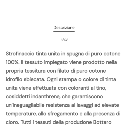
Descrizione
FAQ
Strofinaccio tinta unita in spugna di puro cotone
100%. Il tessuto impiegato viene prodotto nella
propria tessitura con filato di puro cotone
idrofilo sbiecata. Ogni stampa o colore di tinta
unita viene effettuata con coloranti al tino,
cosiddetti indanthrene, che garantiscono
un’ineguagliabile resistenza ai lavaggi ad elevate
temperature, allo sfregamento e alla presenza di
cloro. Tutti i tessuti della produzione Bottaro