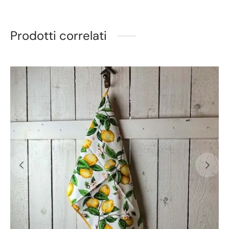
Prodotti correlati