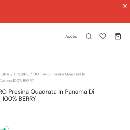
Accedi
CINA
/
PRESINE
/
BOTTARO Presina Quadrata In
 Cotone 100% BERRY
O Presina Quadrata In Panama Di
 100% BERRY
bili