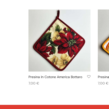
Presina In Cotone America Bottaro
Presina
7,00
€
7,00
€
Aggiungi al carrello
Aggiung