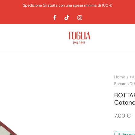
Spedizione Gratuita con una spesa minima di 100 €
Home
/
CU
Panama Di
BOTTAR
Cotone
7,00
€
4 disponi