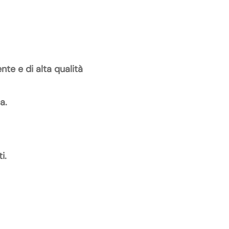
te e di alta qualità
a.
i.