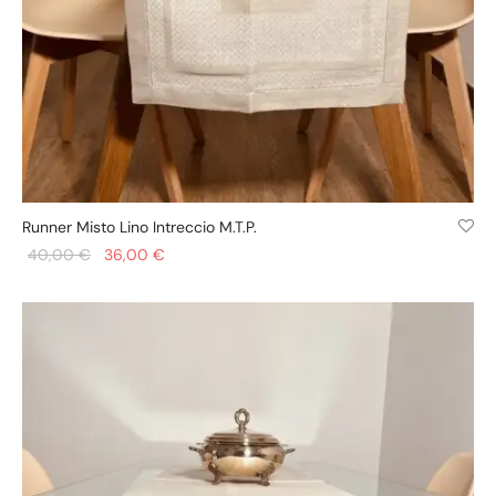
ON SUCRÈE VELLUTO ANTIMACCHIA
IPIUMINI SINGOLI PARURE COPRIPIUMINO ZUCCHI
TE
HI
IPOLTRONA
D PELLICCIA ECO
ETO BAGNO
RTINA LETTINO
 5 ANNI
INI SEDIE
GNA
IMATERASSI
HI
HI
LTE SOLO SOTTO CON ANGOLI SGANCIABILI
LTE SOLO SOTTO CON ANGOLI SGANCIABILI
LETO LETTO TINTO FILO
LETO LETTO COTONE ZUCCHI
ON SUCRÈE
ALONE LUNGO MEZZA MANICA
ALONE LUNGO MANICA LUNGA
LIAMO
D
 MARE
UNTA INVERNALE
OR 5-6 ANNI
BIULE CUCINA
NA BOTTARO
IPIUMINI
LTE SOLO SOPRA
HI
ALONE LUNGO MEZZA MANICA
AL
ETI ARREDO
 DOCCIA
OR 6-8 ANNI
TI FORNO
RE
LTE SOLO SOTTO CON ANGOLI
ME Factory
 ARREDO
OR 7-9 ANNI
APANE
UOLA
LTE SOLO SOTTO CON ANGOLI SGANCIABILI
ON SUCRÈE
OR 8-10 ANNI
INE
NI
NA MILITARE
Runner Misto Lino Intreccio M.T.P.
Il prezzo
Il prezzo
40,00
€
36,00
€
OR 10-12 ANNI
AMERICANO
ER
YHOME
originale
attuale
era:
è:
OR 12-14 ANNI
ETI CUCINA
UNTE
PLAID
40,00 €.
36,00 €.
NGOLO NEONATI
GLIE
AMIAMOCI
GLIOLI BOTTARO
AITI
HI