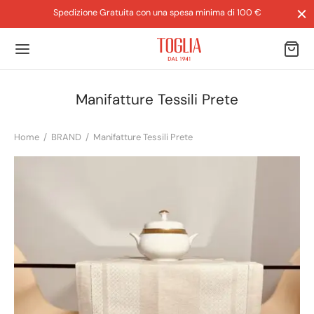
Spedizione Gratuita con una spesa minima di 100 €
Accedi o regist
Manifatture Tessili Prete
Home
/
BRAND
/
Manifatture Tessili Prete
Indietro
Indietro
Indietro
Indietro
Indietro
Indietro
Indietro
Indietro
Indietro
Indietro
Indietro
Indietro
Indietro
Indietro
Indietro
Indietro
Indietro
Indietro
Indietro
Indietro
Indietro
Indietro
Indietro
Indietro
Indietro
Indietro
Indietro
Indietro
Indietro
Indietro
Indietro
Indietro
Indietro
Indietro
Indietro
Indietro
Indietro
Indietro
Indietro
Indietro
Indietro
Indietro
Indietro
Indietro
Indietro
Indietro
Indietro
Indietro
Indietro
Indietro
Indietro
Indietro
Indietro
Indietro
Indietro
Indietro
Indietro
Indietro
Indietro
Indietro
Indietro
Indietro
Indietro
Indietro
Indietro
Indietro
Indietro
Indietro
Indietro
Indietro
Indietro
Indietro
Indietro
Indietro
Indietro
Indietro
Indietro
Indietro
Indietro
Indietro
Indietro
Indietro
Indietro
Indietro
Indietro
Indietro
Indietro
Indietro
Indietro
Indietro
Indietro
Indietro
Indietro
Indietro
Indietro
Indietro
Indietro
Indietro
Indietro
Indietro
Indietro
Indietro
Indietro
Indietro
Indietro
Indietro
Indietro
Indietro
Indietro
Indietro
Indietro
Indietro
Indietro
Indietro
Indietro
Indietro
Indietro
Indietro
Indietro
Indietro
Indietro
Indietro
Indietro
Indietro
Indietro
Indietro
Indietro
Indietro
Indietro
Indietro
Indietro
Indietro
Indietro
Indietro
Indietro
Indietro
Indietro
Indietro
Indietro
Indietro
Indietro
Indietro
Indietro
Indietro
Indietro
Indietro
Indietro
Indietro
Indietro
Indietro
Indietro
Indietro
Indietro
Indietro
Indietro
Indietro
Indietro
Indietro
Indietro
Indietro
Indietro
Indietro
Indietro
Indietro
Indietro
NG
ICUSCINI
SON SUCRÈE VELLUTO ANTIMACCHIA
D
ETI ARREDO
 ARREDO
180X270
270X270
NO
PPATOIO BASSETTI IN JERSEY DI COTONE
APPATOIO BASSETTI POP COLOR
PPATOIO DA VIAGGIO ZUCCHI
IUGAMANI
UGAMANI NIDO D’APE
IUGAMANI SPUGNA
 MARE
I
APPATOIO
INA
UGAPIATTI GIRELLE
IUGAPIATTI – CANOVACCIO
INE
 AMERICANO
AGLIE
TO
RTE IN PILE
RIMONIALI
ZA E MEZZA
GOLE
RIGUANCIALI
GNA
ILETTI LEGGERI
RIMONIALI
ZA E MEZZA
OLI
ILETTI TRAPUNTATI
RIMONIALI
ZA E MEZZA
OLI
RIMATERASSI
RIMONIALI
ZA E MEZZA
OLI
IPIUMINI
IPIUMINI MATRIMONIALI
PLETO COPRIPIUMINO
IPIUMINI MATRIMONIALI SOLO SACCO
IPIUMINI PIAZZA E MEZZA
URE COPRIPIUMINO
O SACCO
IPIUMINI SINGOLI
IPIUMINI SINGOLI PARURE COPRIPIUMINO
IPIUMINI SINGOLI SOLO SACCO
ERE
ONE
CALLE
A
ZUOLA
ZUOLA ALLA FRANCESE
PLETO LETTO COTONE
UOLA PIAZZA E MEZZA
PLETO LETTO COTONE
PLETO LETTO FLANELLA
LTE SOLO SOPRA
OLTE SOLO SOTTO CON ANGOLI
LTE SOLO SOTTO CON ANGOLI SGANCIABILI
ZUOLA SINGOLE
PLETO LETTO COTONE
ZUOLA SINGOLE COMPLETO LETTO FLANELLA
LTE SOLO SOPRA
OLTE SOLO SOTTO CON ANGOLI
LTE SOLO SOTTO CON ANGOLI SGANCIABILI
RIMONIALI
PLETO LETTO COTONE
PLETO LETTO FLANELLA
PLETO LETTO PERCALLE
PLETO LETTO RASO DI COTONE
LETO LETTO TINTO FILO
LTE SOLO SOPRA
OLTE SOLO SOTTO CON ANGOLI
LTE SOLO SOTTO CON ANGOLI SGANCIABILI
INI
INI MATRIMONIALI
ROFIBRA
DO
OFIBRA ALOEE
DO
MA D’OCA
DO
DO MEDIO
INATO 4 STAGIONI
GERO PRIMAVERA ESTATE
INI MATRIMONIALI BAMBOO
DO
INATO 4 STAGIONI
INI PIAZZA E MEZZA
BOO
DO
INATO 4 STAGIONI
ROFIBRA
DO
OFIBRA ALOEE
DO
MA D’OCA
DO
DO MEDIO
INATO 4 STAGIONI
GERO PRIMAVERA ESTATE
INI SINGOLI
INI SINGOLI BAMBOO
AGIONI COMBINATO
DO
INI SINGOLI MICROFIBRA
DO
INI SINGOLI MICROFIBRA ALOE
DO
INI SINGOLI PIUMA D’OCA
DO
DO MEDIO
INATO 4 STAGIONI
INI SINGOLI PIUMA D’OCA LEGGERO
PER
ER MATRIMONIALI
ER PIAZZA E MEZZA
ER SINGOLI
PUNTE
PUNTE MATRIMONIALI
ONE
ROFIBRA
CALLE
O DI COTONE
UNTE PIAZZA E MEZZA
ONE
ZA MICROFIBRA
CALLE
O DI COTONE
PUNTE SINGOLE
ONE
ROFIBRA
CALLE
O DI COTONE
HION
NA
CIE DA NOTTE
ERNALE
DO COTONE
TO MILANO
AMI
IVO
ERNALE
DO COTONE
TO MILANO
AGLIE
IVO
ONE
COSA
MO
CCA DA CAMERA
ERNALE
DO COTONE
TO MILANO
AMI
IVO
ND
AVERA ESTATE
ICUSCINI
FOULARD BASSETTI COTONE CM 40X40
0X40
D BASSETTI GRANFOULARD
ON SUCRÈE
80X270
270 BASSETTI GRANFOULARD
270 BASSETTI GRANFOULARD
PPATOIO BASSETTI IN JERSEY DI COTONE
UGAMANI NIDO D’APE
UGAMANI NIDO D’APE ZUCCHI
UGAMANI SPUGNA ZUCCHI
ETTI TELIMARE
PPATOIO
ppatoi Bimbi
UGAPIATTI GIRELLE
ARO
ONE
PPUCCIO FANTASIA BOTTARO
ETTI GRANFOULARD
MACCHIA RESINATE
RTE IN PILE
IMONIALI
PLAYD
PLAYD
PLAYD
GNA
ON SUCRÈE
IMONIALI
ACCI
ETTI
ETTI
IMONIALI
ACCI
ETTI
ETTI
IMONIALI
ANGOLI IMPERMEABILE SANITARIO
ANGOLI IMPERMEABILE SANITARIO
 ANGOLI IN SPUGNA ELASTICIZZATI
IPIUMINI MATRIMONIALI
LETO COPRIPIUMINO
ETTI
IPIUMINI MATRIMONIALI SOLO SACCO BASSETTI
RE COPRIPIUMINO
ETTI
IPIUMINO SOLO SACCO BASSETTI
IPIUMINI SINGOLI PARURE COPRIPIUMINO
IPIUMINI SINGOLI PARURE COPRIPIUMINO BASSETTI
IPIUMINI SINGOLI SOLO SACCO BASSETTI
ONE
ETTI
HI
ACCI
UOLA ALLA FRANCESE
LETO LETTO COTONE
ETTI
LETO LETTO COTONE
ETTI
ETTI
ETTI
ETTI
ETTI
LETO LETTO COTONE
ETTI
ETTI
ETTI
ETTI
ETTI
LETO LETTO COTONE
LETO LENZUOLA COTONE COGAL
UOLA MATRIMONIALI COMPLETO LETTO FLANELLA
ACCI
ACCI
ACCI
ETTI
ETTI
ETTI
INI MATRIMONIALI
OFIBRA
DO
ETTI
DO
ETTI
DO
ETTI
ME FACTORY
ME FACTORY
ME FACTORY
DO
ME FACTORY
ME FACTORY
BOO
DO
ME FACTORY
ME FACTORY
DO
ETTI
DO
ETTI
DO
ETTI
INI PIAZZA E MEZZA PIUMADOCA CALDO MEDIO
INI PIAZZA E MEZZA PIUMADOCA COMBINATO 4
ME FACTORY
INI SINGOLI BAMBOO
AGIONI COMBINATO
ME FACTORY
ME FACTORY
DO
ETTI
DO
ETTI
DO
ETTI
ME FACTORY
ME FACTORY
ER MATRIMONIALI
ME FACTORY
ME FACTORY
ME FACTORY
UNTE MATRIMONIALI
ONE
ETTI
ETTI
ETTI
ETTI GRANFOULARD
ONE
ETTI
ETTI
ETTI
ETTI GRANFOULARD
ONE
ETTI
ETTI
ETTI
ETTI GRANFOULARD
NA
CIE DA NOTTE
VO
DO COTONE
LIAMO
LIAMO
VO
ALONE CORTO E CANOTTIERA
DO COTONE
LIAMO
LIAMO
LIAMO
VO
ONE
YHOME
YHOME
CA DA CAMERA
RNALE
DO COTONE
LIAMO
AMIAMOCI
VO
ALONE CORTO E CANNOTTIERA
ETTI
ETTI
ME FACTORY
IONI INHOME FACTORY
ME FACTORY
IDIVANO A 2 POSTI
FOULARD BASSETTI RASO CM 40X40
0X50
D IN PILE CON APPLICAZIONI
70X270
270 ZUCCHI
PPATOIO BASSETTI POP COLOR
UGAMANI SPUGNA
LETO LENZUOLA CARROZZINA
 1-2 ANNI
UGAPIATTI – CANOVACCIO
NE BOTTARO
PPUCCIO TINTA UNITA BOTTARO
C MARICLÒ
ONE
IGUANCIALI
ZA E MEZZA
HI
ZA E MEZZA
ETTI
HI
HI
ZA E MEZZA
ETTI
HI
HI
ZA E MEZZA
ANGOLI IN SPUGNA
ANGOLI IN SPUGNA
ANGOLI IMPERMEABILE SANITARIO
IPIUMINI PIAZZA E MEZZA
IPIUMINI MATRIMONIALI PARURE COPRIPIUMINO
ON SUCRÈE
 SACCO
ON SUCRÈE
IPIUMINI SINGOLI SOLO SACCO
IPIUMINI SINGOLI PARURE COPRIPIUMINO MAISON
ALLE
AITI
UOLA PIAZZA E MEZZA
AITI
LETO LETTO FLANELLA
AITI
AITI
AITI
AITI
UOLA SINGOLE COMPLETO LETTO FLANELLA
AITI
AITI
AITI
AITI
LETO LETTO FLANELLA
LETO LETTO COTONE BASSETTI
ETTI
ETTI
ON SUCRÈE
AITI
AITI
INI PIAZZA E MEZZA
OFIBRA ALOEE
O MEDIO
ME FACTORY
INATO 4 STAGIONI
OFIBRA
INATO 4 STAGIONI
O MEDIO
ME FACTORY
INI SINGOLI MICROFIBRA
DO
O MEDIO
ME FACTORY
ER PIAZZA E MEZZA
UNTE PIAZZA E MEZZA
OFIBRA
ETTI GRANFOULARD
AITI
HI
AITI
A MICROFIBRA
ETTI GRANFOULARD
AITI
HI
AITI
OFIBRA
ETTI GRANFOULARD
AITI
HI
AITI
O
MI
RNALE
O MILANO
Y HOME
Y HOME
RNALE
ALONE CORTO MANICA CORTA
YHOME
Y HOME
YHOME
RNALE
OSA
MI
O COTONE
NA MILITARE
 Home
RNALE
ALONE CORTO MANICA CORTA
C MARICLÒ
ÈE
UOLA MATRIMONIALI COMPLETO LETTO FLANELLA
IDIVANO A 3 POSTI
ON SUCRÈE TESSUTO KORIN IMPERMEABILE CM
0X60
 IN PILE TINTA UNITA
PPATOIO DA VIAGGIO ZUCCHI
LETO LENZUOLA LETTINO
 3-4 ANNI
UGHINO
O LINO
RATE FANTASIA BOTTARO
ARO
RMEABILI NO STIRO KORIN
ILETTI LEGGERI
OLE
OLI
MARINE
OLI
MARINE
OLI
ANGOLI IN SPUGNA ELASTICIZZATI
ANGOLI IN SPUGNA ELASTICIZZATI
ANGOLI IN SPUGNA
IPIUMINI SINGOLI
IPIUMINI MATRIMONIALI SOLO SACCO
AITI
AITI
UOLA SINGOLE
HI
LTE SOLO SOPRA
HI
HI
HI
HI
LTE SOLO SOPRA
HI
HI
HI
HI
LETO LETTO PERCALLE
LETO LETTO COTONE MAISON SUCRÈE
HI
ETTI GRANFOULARD
HI
HI
HI
NI SINGOLI
A D’OCA
INATO 4 STAGIONI
OFIBRA ALOEE
INATO 4 STAGIONI
INI SINGOLI MICROFIBRA ALOE
INATO 4 STAGIONI
ER SINGOLI
UNTE SINGOLE
ALLE
AITI
HI
HI
ALLE
AITI
HI
HI
ALLE
AITI
HI
HI
AGLIE
ALONE LUNGO MAGLIA ABBOTTONATA
O MILANO
O MILANO
ALONE CORTO MEZZA MANICA
ARINE
AITI
40
IPIUMINI SINGOLI PARURE COPRIPIUMINO ZAMBAITI
IDIVANO A 4 POSTI
D LANA E MISTOLANA
UGAMANI
RTINA CARROZZINA
 4-6 ANNI
ROTAVOLA E RUNNER
 D’APE
RATE TINTA UNITA BOTTARO
ON SUCRÈE
ILETTI TRAPUNTATI
AITI
AITI
ANGOLI MICROFIBRA TRAPUNTATO
ANGOLI MICROFIBRA TRAPUNTATO
ANGOLI MICROFIBRA TRAPUNTATO
HI
IMONIALI
LTE SOLO SOTTO CON ANGOLI
LTE SOLO SOTTO CON ANGOLI
LETO LETTO RASO DI COTONE
LETO LETTO COTONE ZAMBAITI
AL
INI MATRIMONIALI BAMBOO
ERO PRIMAVERA ESTATE
A D’OCA
ERO PRIMAVERA ESTATE
INI SINGOLI PIUMA D’OCA
INI SINGOLI PIUMA D’OCA LEGGERO PRIMAVERA
 DI COTONE
HI
 DI COTONE
HI
 DI COTONE
HI
ALONE LUNGO MANICA LUNGA
ALONE LUNGO MAGLIA ABBOTTONATA
ARO
UOLA MATRIMONIALI COMPLETO LETTO FLANELLA