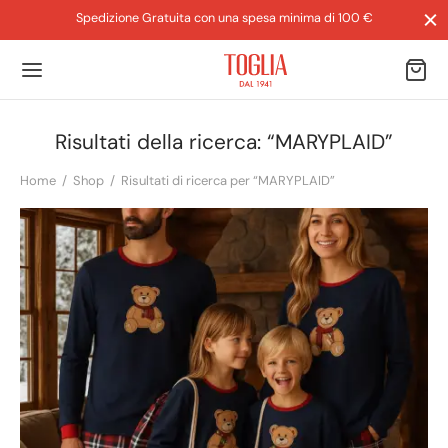
Accedi o registrati per verificare la disponibilità o effettuare un ordine.
Risultati della ricerca: “MARYPLAID”
Home
/
Shop
/
Risultati di ricerca per “MARYPLAID”
Indietro
Indietro
Indietro
Indietro
Indietro
Indietro
Indietro
Indietro
Indietro
Indietro
Indietro
Indietro
Indietro
Indietro
Indietro
Indietro
Indietro
Indietro
Indietro
Indietro
Indietro
Indietro
Indietro
Indietro
Indietro
Indietro
Indietro
Indietro
Indietro
Indietro
Indietro
Indietro
Indietro
Indietro
Indietro
Indietro
Indietro
Indietro
Indietro
Indietro
Indietro
Indietro
Indietro
Indietro
Indietro
Indietro
Indietro
Indietro
Indietro
Indietro
Indietro
Indietro
Indietro
Indietro
Indietro
Indietro
Indietro
Indietro
Indietro
Indietro
Indietro
Indietro
Indietro
Indietro
Indietro
Indietro
Indietro
Indietro
Indietro
Indietro
Indietro
Indietro
Indietro
Indietro
Indietro
Indietro
Indietro
Indietro
Indietro
Indietro
Indietro
Indietro
Indietro
Indietro
Indietro
Indietro
Indietro
Indietro
Indietro
Indietro
Indietro
Indietro
Indietro
Indietro
Indietro
Indietro
Indietro
Indietro
Indietro
Indietro
Indietro
Indietro
Indietro
Indietro
Indietro
Indietro
Indietro
Indietro
Indietro
Indietro
Indietro
Indietro
Indietro
Indietro
Indietro
Indietro
Indietro
Indietro
Indietro
Indietro
Indietro
Indietro
Indietro
Indietro
Indietro
Indietro
Indietro
Indietro
Indietro
Indietro
Indietro
Indietro
Indietro
Indietro
Indietro
Indietro
Indietro
Indietro
Indietro
Indietro
Indietro
Indietro
Indietro
Indietro
Indietro
Indietro
Indietro
Indietro
Indietro
Indietro
Indietro
Indietro
Indietro
Indietro
Indietro
Indietro
Indietro
Indietro
Indietro
Indietro
Indietro
Indietro
Indietro
Indietro
Indietro
NG
ICUSCINI
SON SUCRÈE VELLUTO ANTIMACCHIA
D
ETI ARREDO
 ARREDO
180X270
270X270
NO
PPATOIO BASSETTI IN JERSEY DI COTONE
APPATOIO BASSETTI POP COLOR
PPATOIO DA VIAGGIO ZUCCHI
IUGAMANI
UGAMANI NIDO D’APE
IUGAMANI SPUGNA
 MARE
I
APPATOIO
INA
UGAPIATTI GIRELLE
IUGAPIATTI – CANOVACCIO
INE
 AMERICANO
AGLIE
TO
RTE IN PILE
RIMONIALI
ZA E MEZZA
GOLE
RIGUANCIALI
GNA
ILETTI LEGGERI
RIMONIALI
ZA E MEZZA
OLI
ILETTI TRAPUNTATI
RIMONIALI
ZA E MEZZA
OLI
RIMATERASSI
RIMONIALI
ZA E MEZZA
OLI
IPIUMINI
IPIUMINI MATRIMONIALI
PLETO COPRIPIUMINO
IPIUMINI MATRIMONIALI SOLO SACCO
IPIUMINI PIAZZA E MEZZA
URE COPRIPIUMINO
O SACCO
IPIUMINI SINGOLI
IPIUMINI SINGOLI PARURE COPRIPIUMINO
IPIUMINI SINGOLI SOLO SACCO
ERE
ONE
CALLE
A
ZUOLA
ZUOLA ALLA FRANCESE
PLETO LETTO COTONE
UOLA PIAZZA E MEZZA
PLETO LETTO COTONE
PLETO LETTO FLANELLA
LTE SOLO SOPRA
OLTE SOLO SOTTO CON ANGOLI
LTE SOLO SOTTO CON ANGOLI SGANCIABILI
ZUOLA SINGOLE
PLETO LETTO COTONE
ZUOLA SINGOLE COMPLETO LETTO FLANELLA
LTE SOLO SOPRA
OLTE SOLO SOTTO CON ANGOLI
LTE SOLO SOTTO CON ANGOLI SGANCIABILI
RIMONIALI
PLETO LETTO COTONE
PLETO LETTO FLANELLA
PLETO LETTO PERCALLE
PLETO LETTO RASO DI COTONE
LETO LETTO TINTO FILO
LTE SOLO SOPRA
OLTE SOLO SOTTO CON ANGOLI
LTE SOLO SOTTO CON ANGOLI SGANCIABILI
INI
INI MATRIMONIALI
ROFIBRA
DO
OFIBRA ALOEE
DO
MA D’OCA
DO
DO MEDIO
INATO 4 STAGIONI
GERO PRIMAVERA ESTATE
INI MATRIMONIALI BAMBOO
DO
INATO 4 STAGIONI
INI PIAZZA E MEZZA
BOO
DO
INATO 4 STAGIONI
ROFIBRA
DO
OFIBRA ALOEE
DO
MA D’OCA
DO
DO MEDIO
INATO 4 STAGIONI
GERO PRIMAVERA ESTATE
INI SINGOLI
INI SINGOLI BAMBOO
AGIONI COMBINATO
DO
INI SINGOLI MICROFIBRA
DO
INI SINGOLI MICROFIBRA ALOE
DO
INI SINGOLI PIUMA D’OCA
DO
DO MEDIO
INATO 4 STAGIONI
INI SINGOLI PIUMA D’OCA LEGGERO
PER
ER MATRIMONIALI
ER PIAZZA E MEZZA
ER SINGOLI
PUNTE
PUNTE MATRIMONIALI
ONE
ROFIBRA
CALLE
O DI COTONE
UNTE PIAZZA E MEZZA
ONE
ZA MICROFIBRA
CALLE
O DI COTONE
PUNTE SINGOLE
ONE
ROFIBRA
CALLE
O DI COTONE
HION
NA
CIE DA NOTTE
ERNALE
DO COTONE
TO MILANO
AMI
IVO
ERNALE
DO COTONE
TO MILANO
AGLIE
IVO
ONE
COSA
MO
CCA DA CAMERA
ERNALE
DO COTONE
TO MILANO
AMI
IVO
ND
AVERA ESTATE
ICUSCINI
FOULARD BASSETTI COTONE CM 40X40
0X40
D BASSETTI GRANFOULARD
ON SUCRÈE
80X270
270 BASSETTI GRANFOULARD
270 BASSETTI GRANFOULARD
PPATOIO BASSETTI IN JERSEY DI COTONE
UGAMANI NIDO D’APE
UGAMANI NIDO D’APE ZUCCHI
UGAMANI SPUGNA ZUCCHI
ETTI TELIMARE
PPATOIO
ppatoi Bimbi
UGAPIATTI GIRELLE
ARO
ONE
PPUCCIO FANTASIA BOTTARO
ETTI GRANFOULARD
MACCHIA RESINATE
RTE IN PILE
IMONIALI
PLAYD
PLAYD
PLAYD
GNA
ON SUCRÈE
IMONIALI
ACCI
ETTI
ETTI
IMONIALI
ACCI
ETTI
ETTI
IMONIALI
ANGOLI IMPERMEABILE SANITARIO
ANGOLI IMPERMEABILE SANITARIO
 ANGOLI IN SPUGNA ELASTICIZZATI
IPIUMINI MATRIMONIALI
LETO COPRIPIUMINO
ETTI
IPIUMINI MATRIMONIALI SOLO SACCO BASSETTI
RE COPRIPIUMINO
ETTI
IPIUMINO SOLO SACCO BASSETTI
IPIUMINI SINGOLI PARURE COPRIPIUMINO
IPIUMINI SINGOLI PARURE COPRIPIUMINO BASSETTI
IPIUMINI SINGOLI SOLO SACCO BASSETTI
ONE
ETTI
HI
ACCI
UOLA ALLA FRANCESE
LETO LETTO COTONE
ETTI
LETO LETTO COTONE
ETTI
ETTI
ETTI
ETTI
ETTI
LETO LETTO COTONE
ETTI
ETTI
ETTI
ETTI
ETTI
LETO LETTO COTONE
LETO LENZUOLA COTONE COGAL
UOLA MATRIMONIALI COMPLETO LETTO FLANELLA
ACCI
ACCI
ACCI
ETTI
ETTI
ETTI
INI MATRIMONIALI
OFIBRA
DO
ETTI
DO
ETTI
DO
ETTI
ME FACTORY
ME FACTORY
ME FACTORY
DO
ME FACTORY
ME FACTORY
BOO
DO
ME FACTORY
ME FACTORY
DO
ETTI
DO
ETTI
DO
ETTI
INI PIAZZA E MEZZA PIUMADOCA CALDO MEDIO
INI PIAZZA E MEZZA PIUMADOCA COMBINATO 4
ME FACTORY
INI SINGOLI BAMBOO
AGIONI COMBINATO
ME FACTORY
ME FACTORY
DO
ETTI
DO
ETTI
DO
ETTI
ME FACTORY
ME FACTORY
ER MATRIMONIALI
ME FACTORY
ME FACTORY
ME FACTORY
UNTE MATRIMONIALI
ONE
ETTI
ETTI
ETTI
ETTI GRANFOULARD
ONE
ETTI
ETTI
ETTI
ETTI GRANFOULARD
ONE
ETTI
ETTI
ETTI
ETTI GRANFOULARD
NA
CIE DA NOTTE
VO
DO COTONE
LIAMO
LIAMO
VO
ALONE CORTO E CANOTTIERA
DO COTONE
LIAMO
LIAMO
LIAMO
VO
ONE
YHOME
YHOME
CA DA CAMERA
RNALE
DO COTONE
LIAMO
AMIAMOCI
VO
ALONE CORTO E CANNOTTIERA
ETTI
ETTI
ME FACTORY
IONI INHOME FACTORY
ME FACTORY
IDIVANO A 2 POSTI
FOULARD BASSETTI RASO CM 40X40
0X50
D IN PILE CON APPLICAZIONI
70X270
270 ZUCCHI
PPATOIO BASSETTI POP COLOR
UGAMANI SPUGNA
LETO LENZUOLA CARROZZINA
 1-2 ANNI
UGAPIATTI – CANOVACCIO
NE BOTTARO
PPUCCIO TINTA UNITA BOTTARO
C MARICLÒ
ONE
IGUANCIALI
ZA E MEZZA
HI
ZA E MEZZA
ETTI
HI
HI
ZA E MEZZA
ETTI
HI
HI
ZA E MEZZA
ANGOLI IN SPUGNA
ANGOLI IN SPUGNA
ANGOLI IMPERMEABILE SANITARIO
IPIUMINI PIAZZA E MEZZA
IPIUMINI MATRIMONIALI PARURE COPRIPIUMINO
ON SUCRÈE
 SACCO
ON SUCRÈE
IPIUMINI SINGOLI SOLO SACCO
IPIUMINI SINGOLI PARURE COPRIPIUMINO MAISON
ALLE
AITI
UOLA PIAZZA E MEZZA
AITI
LETO LETTO FLANELLA
AITI
AITI
AITI
AITI
UOLA SINGOLE COMPLETO LETTO FLANELLA
AITI
AITI
AITI
AITI
LETO LETTO FLANELLA
LETO LETTO COTONE BASSETTI
ETTI
ETTI
ON SUCRÈE
AITI
AITI
INI PIAZZA E MEZZA
OFIBRA ALOEE
O MEDIO
ME FACTORY
INATO 4 STAGIONI
OFIBRA
INATO 4 STAGIONI
O MEDIO
ME FACTORY
INI SINGOLI MICROFIBRA
DO
O MEDIO
ME FACTORY
ER PIAZZA E MEZZA
UNTE PIAZZA E MEZZA
OFIBRA
ETTI GRANFOULARD
AITI
HI
AITI
A MICROFIBRA
ETTI GRANFOULARD
AITI
HI
AITI
OFIBRA
ETTI GRANFOULARD
AITI
HI
AITI
O
MI
RNALE
O MILANO
Y HOME
Y HOME
RNALE
ALONE CORTO MANICA CORTA
YHOME
Y HOME
YHOME
RNALE
OSA
MI
O COTONE
NA MILITARE
 Home
RNALE
ALONE CORTO MANICA CORTA
C MARICLÒ
ÈE
UOLA MATRIMONIALI COMPLETO LETTO FLANELLA
IDIVANO A 3 POSTI
ON SUCRÈE TESSUTO KORIN IMPERMEABILE CM
0X60
 IN PILE TINTA UNITA
PPATOIO DA VIAGGIO ZUCCHI
LETO LENZUOLA LETTINO
 3-4 ANNI
UGHINO
O LINO
RATE FANTASIA BOTTARO
ARO
RMEABILI NO STIRO KORIN
ILETTI LEGGERI
OLE
OLI
MARINE
OLI
MARINE
OLI
ANGOLI IN SPUGNA ELASTICIZZATI
ANGOLI IN SPUGNA ELASTICIZZATI
ANGOLI IN SPUGNA
IPIUMINI SINGOLI
IPIUMINI MATRIMONIALI SOLO SACCO
AITI
AITI
UOLA SINGOLE
HI
LTE SOLO SOPRA
HI
HI
HI
HI
LTE SOLO SOPRA
HI
HI
HI
HI
LETO LETTO PERCALLE
LETO LETTO COTONE MAISON SUCRÈE
HI
ETTI GRANFOULARD
HI
HI
HI
NI SINGOLI
A D’OCA
INATO 4 STAGIONI
OFIBRA ALOEE
INATO 4 STAGIONI
INI SINGOLI MICROFIBRA ALOE
INATO 4 STAGIONI
ER SINGOLI
UNTE SINGOLE
ALLE
AITI
HI
HI
ALLE
AITI
HI
HI
ALLE
AITI
HI
HI
AGLIE
ALONE LUNGO MAGLIA ABBOTTONATA
O MILANO
O MILANO
ALONE CORTO MEZZA MANICA
ARINE
AITI
40
IPIUMINI SINGOLI PARURE COPRIPIUMINO ZAMBAITI
IDIVANO A 4 POSTI
D LANA E MISTOLANA
UGAMANI
RTINA CARROZZINA
 4-6 ANNI
ROTAVOLA E RUNNER
 D’APE
RATE TINTA UNITA BOTTARO
ON SUCRÈE
ILETTI TRAPUNTATI
AITI
AITI
ANGOLI MICROFIBRA TRAPUNTATO
ANGOLI MICROFIBRA TRAPUNTATO
ANGOLI MICROFIBRA TRAPUNTATO
HI
IMONIALI
LTE SOLO SOTTO CON ANGOLI
LTE SOLO SOTTO CON ANGOLI
LETO LETTO RASO DI COTONE
LETO LETTO COTONE ZAMBAITI
AL
INI MATRIMONIALI BAMBOO
ERO PRIMAVERA ESTATE
A D’OCA
ERO PRIMAVERA ESTATE
INI SINGOLI PIUMA D’OCA
INI SINGOLI PIUMA D’OCA LEGGERO PRIMAVERA
 DI COTONE
HI
 DI COTONE
HI
 DI COTONE
HI
ALONE LUNGO MANICA LUNGA
ALONE LUNGO MAGLIA ABBOTTONATA
ARO
UOLA MATRIMONIALI COMPLETO LETTO FLANELLA