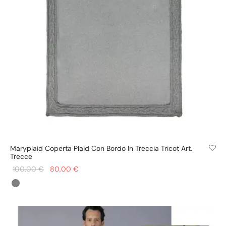
Maryplaid Coperta Plaid Con Bordo In Treccia Tricot Art.
Trecce
Il prezzo
Il prezzo
100,00
€
80,00
€
originale
attuale è:
era:
80,00 €.
100,00 €.