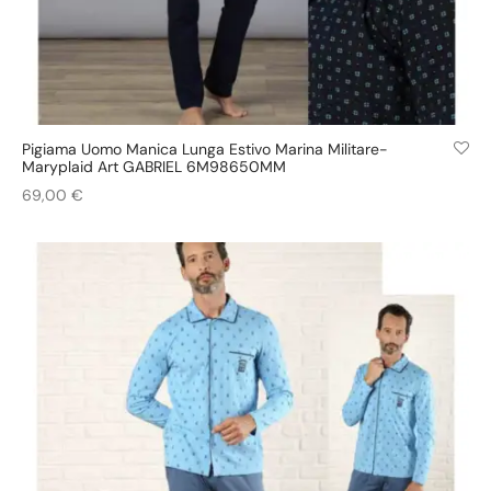
Pigiama Uomo Manica Lunga Estivo Marina Militare-
Maryplaid Art GABRIEL 6M98650MM
69,00
€