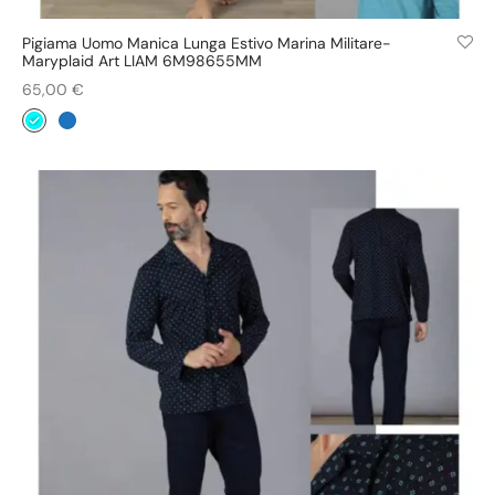
Pigiama Uomo Manica Lunga Estivo Marina Militare-
+ COLORI
Maryplaid Art LIAM 6M98655MM
65,00
€