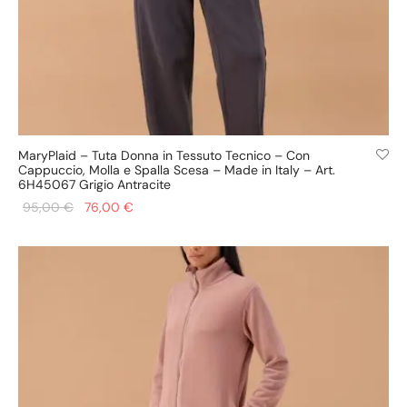
MaryPlaid – Tuta Donna in Tessuto Tecnico – Con
Cappuccio, Molla e Spalla Scesa – Made in Italy – Art.
6H45067 Grigio Antracite
Il prezzo
Il prezzo
95,00
€
76,00
€
originale
attuale
era:
è:
95,00 €.
76,00 €.