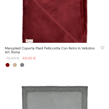
Maryplaid Coperta Plaid Pelliccetta Con Retro In Vellutino
+ COLORI
Art. Roma
Il prezzo
Il prezzo
70,00
€
49,00
€
originale
attuale
era:
è:
70,00 €.
49,00 €.