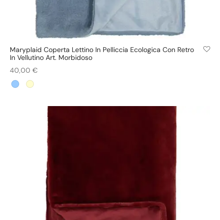
Maryplaid Coperta Lettino In Pelliccia Ecologica Con Retro
+ COLORI
In Vellutino Art. Morbidoso
40,00
€