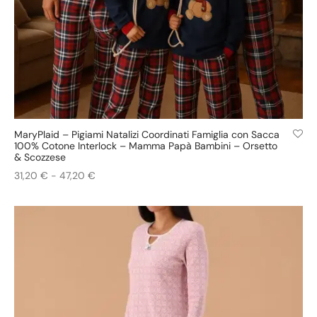
ON SUCRÈE VELLUTO ANTIMACCHIA
IPIUMINI SINGOLI PARURE COPRIPIUMINO ZUCCHI
TE
HI
IPOLTRONA
D PELLICCIA ECO
ETO BAGNO
RTINA LETTINO
 5 ANNI
INI SEDIE
GNA
IMATERASSI
HI
HI
LTE SOLO SOTTO CON ANGOLI SGANCIABILI
LTE SOLO SOTTO CON ANGOLI SGANCIABILI
LETO LETTO TINTO FILO
LETO LETTO COTONE ZUCCHI
ON SUCRÈE
ALONE LUNGO MEZZA MANICA
ALONE LUNGO MANICA LUNGA
LIAMO
D
 MARE
UNTA INVERNALE
OR 5-6 ANNI
BIULE CUCINA
NA BOTTARO
IPIUMINI
LTE SOLO SOPRA
HI
ALONE LUNGO MEZZA MANICA
AL
ETI ARREDO
 DOCCIA
OR 6-8 ANNI
TI FORNO
RE
LTE SOLO SOTTO CON ANGOLI
ME Factory
 ARREDO
OR 7-9 ANNI
APANE
UOLA
LTE SOLO SOTTO CON ANGOLI SGANCIABILI
ON SUCRÈE
MaryPlaid – Pigiami Natalizi Coordinati Famiglia con Sacca
OR 8-10 ANNI
INE
NI
NA MILITARE
100% Cotone Interlock – Mamma Papà Bambini – Orsetto
& Scozzese
OR 10-12 ANNI
AMERICANO
ER
YHOME
Fascia
31,20
€
-
47,20
€
di
OR 12-14 ANNI
ETI CUCINA
UNTE
PLAID
prezzo:
da
NGOLO NEONATI
GLIE
AMIAMOCI
31,20 €
GLIOLI BOTTARO
AITI
a
47,20 €
HI