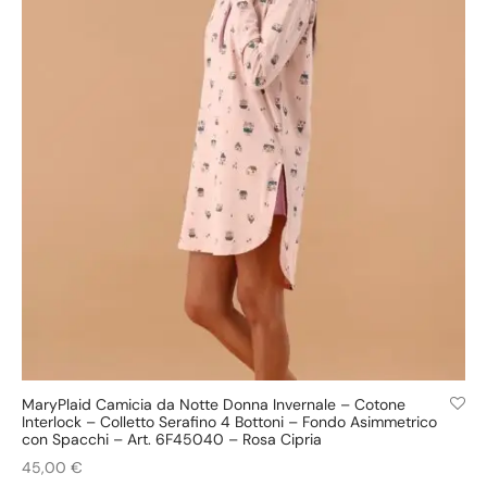
MaryPlaid Camicia da Notte Donna Invernale – Cotone
Interlock – Colletto Serafino 4 Bottoni – Fondo Asimmetrico
con Spacchi – Art. 6F45040 – Rosa Cipria
45,00
€